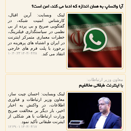
آیا واتساپ به همان اندازه که ادعا می کند، امن است؟
لینک وبسایت: آرین اقبال،
کارشناس امنیت شبکه، در
گفتگویی صریح و بی پرده از بی
نظمی در سیاستگذاری فیلترینگ،
خطرات معماری متمرکز اینترنت
در ایران و اشتباه های پرهزینه در
برخورد با پلت فرم های خارجی
۱۴۰۴/۰۴/۲۸ ۱۰:۳۰:۲۳
انتقاد می کند.
معاون وزیر ارتباطات:
با اینترنت طبقاتی مخالفیم
لینک وبسایت: احسان چیت ساز،
معاون وزیر ارتباطات و فناوری
اطلاعات، در واکنش به اخبار
اخیر، بار دیگر بر مخالفت صریح
وزارت ارتباطات با هر شکلی از
اینترنت طبقاتی تأکید نمود.
۱۴۰۴/۰۴/۱۷ ۱۲:۲۹:۰۱