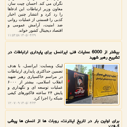
نگران می کند. احسان چیت ساز،
معاون وزیر ارتباطات این ادعاها
را رد کرد و انتشار چنین اخبار
کذبی را قسمتی از عملیات روانی
ضد امنیت، آرامش عمومی و
اقتصاد دیجیتال کشور خواند.
۱۴۰۵/۰۴/۲۹ ۱۱:۵۴:۵۸
بیشتر از 6000 عملیات فنی ایرانسل برای پایداری ارتباطات در
تشییع رهبر شهید
لینک وبسایت: ایرانسل، با هدف
تضمین حداکثری پایداری ارتباطات
در مراسم خاکسپاری رهبر شهید
انقلاب اسلامی، بیشتر از ۶۰۰۰
عملیات توسعه ای و نگهداری و
پایش ۲۴ ساعته فاکتورهای کیفی
شبکه را اجرا کرد.
۱۴۰۵/۰۴/۲۳ ۱۲:۰۷:۰۹
برای اولین بار در تاریخ اینترنت، روبات ها از انسان ها پیشی
گرفتند