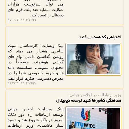
می تواند سرنوشت هزاران
شکایت مشابه ضد پلت فرم های
دیجیتال را تعیین کند.
۱۴۰۴/۱۱/۲۱ ۱۷:۰۹:۱۱
اشتباهی که همه می کنند
لینک وبسایت: کارشناسان امنیت
سایبری هشدار می دهند که
روشن گذاشتن دائمی وای-فای
گوشی هوشمند، خصوصاً در
محلهای عمومی، ممکنست داده
ها و حریم خصوصی شما را در
معرض دسترسی هکرها قرار دهد.
۱۴۰۴/۰۹/۳۰ ۱۶:۲۷:۴۱
وزیر ارتباطات در اجلاس جهانی:
هماهنگی کشورها کلید توسعه دیجیتال
لینک وبسایت: اجلاس جهانی
توسعه ارتباطات راه دور 2025
امروز در باکو شروع شد و «سید
ستار هاشمی»، وزیر ارتباطات