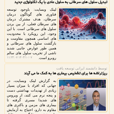
تبدیل سلول های سرطانی به سلول عادی با یک تکنولوژی جدید
لینک وبسایت: باوجود توسعه
فناوری های گوناگون درمان
سرطان، هدف مشترک درمان
های سرطان فعلی، از بین بردن
سلول های سرطانی است. با این
وجود، این رویکرد با محدودیت
های اساسی همچون مقاومت و
بازگشت سلول های سرطانی و
همین طور عوارض جانبی شدید
ناشی از تخریب سلول های سالم
۱۴۰۳/۱۰/۰۷ ۱۱:۲۴:۰۷
روبرو است.
توسط دانشمند ایرانی توسعه یافت
ریزتراشه ها برای تشخیص بیماری ها به کمک ما می آیند
به گزارش لینک وبسایت، در
جهانی که افراد با میزان بسیار
زیادی از تهدیدات بهداشتی دست
و پنجه نرم می کنند، از ویروس
های شدیدا مسری گرفته تا
بیماری های مزمن و باکتری های
مقاوم به دارو، احتیاج به آزمایش