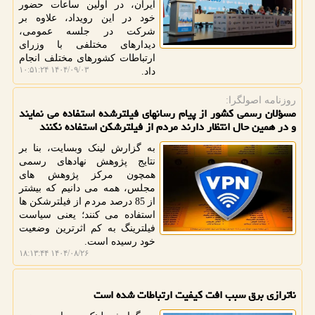
ایران، در اولین ساعات حضور
خود در این رویداد، علاوه بر
شرکت در جلسه عمومی،
دیدارهای مختلفی با وزرای
ارتباطات کشورهای مختلف انجام
۱۴۰۴/۰۹/۰۳ ۱۰:۵۱:۲۴
داد.
روزنامه اصولگرا:
مسؤلان رسمی کشور از پیام رسانهای فیلترشده استفاده می نمایند
و در همین حال انتظار دارند مردم از فیلترشکن استفاده نکنند
به گزارش لینک وبسایت، بنا بر
نتایج پژوهش نهادهای رسمی
همچون مرکز پژوهش های
مجلس، همه می دانیم که بیشتر
از 85 درصد مردم از فیلترشکن ها
استفاده می کنند؛ یعنی سیاست
فیلترینگ به کم اثرترین وضعیت
خود رسیده است.
۱۴۰۴/۰۸/۲۶ ۱۸:۱۳:۴۴
ناترازی برق سبب افت کیفیت ارتباطات شده است