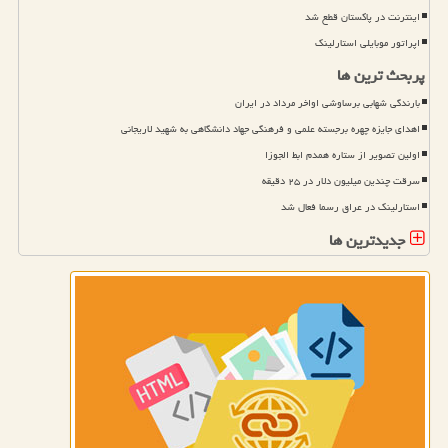
اینترنت در پاکستان قطع شد
اپراتور موبایلی استارلینک
پربحث ترین ها
بارندگی شهابی برساوشی اواخر مرداد در ایران
اهدای جایزه چهره برجسته علمی و فرهنگی جهاد دانشگاهی به شهید لاریجانی
اولین تصویر از ستاره همدم ابط الجوزا
سرقت چندین میلیون دلار در ۲۵ دقیقه
استارلینک در عراق رسما فعال شد
جدیدترین ها