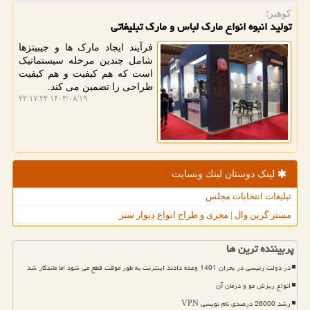
کوهبر؛
تولید انبوه انواع مارک لباس و مارک تبلیغاتی
فرآیند ایجاد مارک ها و جیبیتزها
شامل چندین مرحله سیستماتیک
است که هم کیفیت و هم کیفیت
طراحی را تضمین می کند.
۱۴۰۳/۰۸/۱۹ ۲۲:۱۷:۲۴
لینک دوستان لینك وبسایت
تبلیغات انتخابات مجلس
مستر گرین وال | مجری و طراح انواع دیوار سبز
پربیننده ترین ها
در دولت رئیسی در بحران 1401 وعده دادند اینترنت به طور موقت قطع می شود اما ماندگار شد
انواع ریزش مو و درمان آن
رشد 26000 درصدی نام نویسی VPN