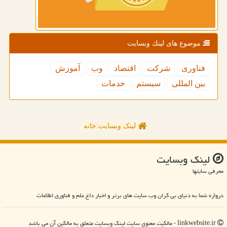
موضوع های لینك وبسایت
فناوری
شركت
اقتصاد
وب
آموزش
بین المللی
سیستم
خدمات
لینک وبسایت:خانه
لینك وبسایت
معرفی سایتها
دروازه شما به دنیای بی کران وب سایت های برتر و اخبار داغ علم و فناوری اطلاعات
linkwebsite.ir - مالکیت معنوی سایت لینك وبسایت متعلق به مالکین آن می باشد