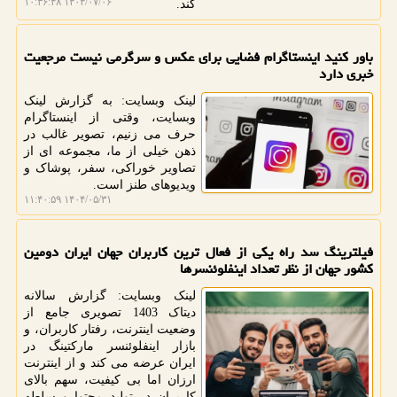
۱۴۰۴/۰۷/۰۶ ۱۰:۳۶:۴۸
کند.
باور کنید اینستاگرام فضایی برای عکس و سرگرمی نیست مرجعیت
خبری دارد
لینک وبسایت: به گزارش لینک
وبسایت، وقتی از اینستاگرام
حرف می زنیم، تصویر غالب در
ذهن خیلی از ما، مجموعه ای از
تصاویر خوراکی، سفر، پوشاک و
ویدیوهای طنز است.
۱۴۰۴/۰۵/۳۱ ۱۱:۴۰:۵۹
فیلترینگ سد راه یکی از فعال ترین کاربران جهان ایران دومین
کشور جهان از نظر تعداد اینفلوئنسرها
لینک وبسایت: گزارش سالانه
دیتاک 1403 تصویری جامع از
وضعیت اینترنت، رفتار کاربران، و
بازار اینفلوئنسر مارکتینگ در
ایران عرضه می کند و از اینترنت
ارزان اما بی کیفیت، سهم بالای
کاربران در تولید محتوا و سلطه