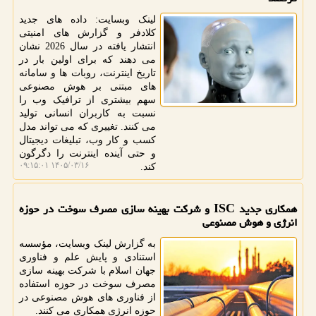
لینک وبسایت: داده های جدید
کلادفر و گزارش های امنیتی
انتشار یافته در سال 2026 نشان
می دهند که برای اولین بار در
تاریخ اینترنت، روبات ها و سامانه
های مبتنی بر هوش مصنوعی
سهم بیشتری از ترافیک وب را
نسبت به کاربران انسانی تولید
می کنند. تغییری که می تواند مدل
کسب و کار وب، تبلیغات دیجیتال
و حتی آینده اینترنت را دگرگون
۱۴۰۵/۰۳/۱۶ ۰۹:۱۵:۰۱
کند.
همکاری جدید ISC و شرکت بهینه سازی مصرف سوخت در حوزه
انرژی و هوش مصنوعی
به گزارش لینک وبسایت، مؤسسه
استنادی و پایش علم و فناوری
جهان اسلام با شرکت بهینه سازی
مصرف سوخت در حوزه استفاده
از فناوری های هوش مصنوعی در
حوزه انرژی همکاری می کنند.