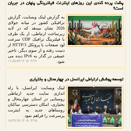
پشت پرده کندی این روزهای اینترنت فیلترینگی پنهان در جریان
است؟
به گزارش لینک وبسایت، گزارش
ترافیکی کشور در میانه جولای
2026 نشان میدهد که در لایه
زیرساخت ارتباطی، از یک طرف
با فیلترینگ ترافیک UDP سرعت
لود صفحات با پروتکل HTTP/3 از
دست رفته و از سوی دیگر، تاخیر
عمیقی در گذار به IPv6 دیده می
۱۴۰۵/۰۴/۲۷ ۱۱:۵۸:۵۹
شود.
توسعه پوشش ارتباطی ایرانسل در چهارمحال و بختیاری
لینک وبسایت: ایرانسل، با راه
اندازی سایت جدید ارتباطی
روستایی در استان چهارمحال و
بختیاری، امکان دسترسی ساکنان
روستاهای جدید به اینترنت
پرسرعت را فراهم نمود.
۱۴۰۵/۰۴/۲۵ ۱۵:۳۷:۲۵