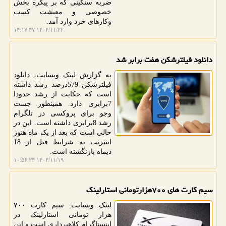
ضربه سنگینی که بر پیکره بخش
خصوصی و معیشت کسب
وکارهای خرد وارد آمد.
۱۴۰۴/۱۱/۲۲ ۱۴:۱۷:۴۷
دانلود فیلترشکن هفت برابر شد
به گزارش لینک وبسایت، دانلود
فیلترشکن 579درصد رشد داشته
است که حکایت از رشد حدودا
7برابری دارد. همینطور جست
وجو برای پروکسی در تلگرام
رشد 8برابری داشته است. این در
حالی است که بعد از یک ماه هنوز
اینترنت به شرایط قبل از 18
دیماه بازنگشته است.
۱۴۰۴/۱۱/۱۹ ۱۰:۵۶:۲۴
سیم کارت های ۷۰۰هزارتومانی استارلینک
لینک وبسایت: سیم کارت ۷۰۰
هزار تومانی استارلینک در
اینستاگرام کلاهبرداری است و این