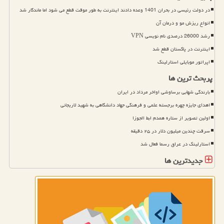
در دولت رئیسی در بحران 1401 وعده دادند اینترنت به طور موقت قطع می شود اما ماندگار شد
انواع ریزش مو و درمان آن
رشد 26000 درصدی نام نویسی VPN
اینترنت در پاکستان قطع شد
اپراتور موبایلی استارلینک
پربحث ترین ها
بارندگی شهابی برساوشی اواخر مرداد در ایران
اهدای جایزه چهره برجسته علمی و فرهنگی جهاد دانشگاهی به شهید لاریجانی
اولین تصویر از ستاره همدم ابط الجوزا
سرقت چندین میلیون دلار در ۲۵ دقیقه
استارلینک در عراق رسما فعال شد
جدیدترین ها