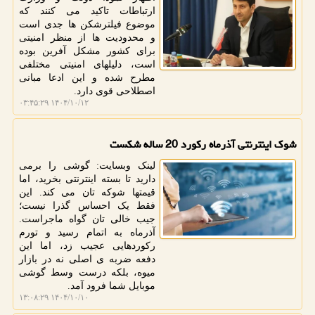
ارتباطات تاکید می کنند که
موضوع فیلترشکن ها جدی است
و محدودیت ها از منظر امنیتی
برای کشور مشکل آفرین بوده
است، دلیلهای امنیتی مختلفی
مطرح شده و این ادعا مبانی
اصطلاحی قوی دارد.
۱۴۰۴/۱۰/۱۲ ۰۳:۴۵:۲۹
شوک اینترنتی آذرماه رکورد 20 ساله شکست
لینک وبسایت: گوشی را برمی
دارید تا بسته اینترنتی بخرید، اما
قیمتها شوکه تان می کند. این
فقط یک احساس گذرا نیست؛
جیب خالی تان گواه ماجراست.
آذرماه به اتمام رسید و تورم
رکوردهایی عجیب زد، اما این
دفعه ضربه ی اصلی نه در بازار
میوه، بلکه درست وسط گوشی
موبایل شما فرود آمد.
۱۴۰۴/۱۰/۱۰ ۱۳:۰۸:۲۹