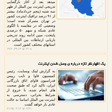
میدهد بعد از آغاز بازگشایی
تدریجی اینترنت بین الملل از ظهر
سه شنبه (پنجم خردادماه)، بیشتر
از ۹۱ درصد ترافیک اینترنت کشور
در تهران متمرکز شده است؛
وضعیتی که در مقایسه با الگوی
عادی شبکه و سهم ۵۰ درصدی
پایتخت، مبین ادامه روند تدریجی
بازیابی ارتباطات بین المللی در
استانهای مختلف کشور است.
۱۴۰۵/۰۳/۰۸ ۱۹:۲۰:۴۹
یک اظهارنظر تازه درباره ی وصل شدن اینترنت
به گزارش لینک وبسایت، رئیس
کمیسیون فاوا و نایب رییس
فدراسیون فاوای اتاق بازرگانی
ایران، تاکید کرد که طبق صحبت
های انجام شده، با خروج از
شرایط بحرانی، دسترسی به
اینترنت بین الملل اساسا به حالت
عادی باز خواهد گشت.
۱۴۰۵/۰۲/۲۱ ۲۱:۲۵:۰۹