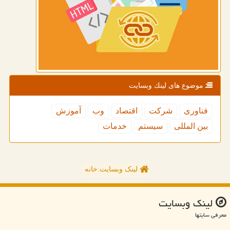
موضوع های لینك وبسایت
فناوری
شركت
اقتصاد
وب
آموزش
بین المللی
سیستم
خدمات
لینک وبسایت:خانه
لینك وبسایت
معرفی سایتها