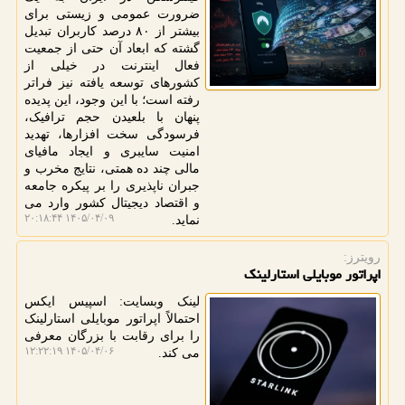
ضرورت عمومی و زیستی برای
بیشتر از ۸۰ درصد کاربران تبدیل
گشته که ابعاد آن حتی از جمعیت
فعال اینترنت در خیلی از
کشورهای توسعه یافته نیز فراتر
رفته است؛ با این وجود، این پدیده
پنهان با بلعیدن حجم ترافیک،
فرسودگی سخت افزارها، تهدید
امنیت سایبری و ایجاد مافیای
مالی چند ده همتی، نتایج مخرب و
جبران ناپذیری را بر پیکره جامعه
و اقتصاد دیجیتال کشور وارد می
۱۴۰۵/۰۴/۰۹ ۲۰:۱۸:۴۴
نماید.
رویترز:
اپراتور موبایلی استارلینک
لینک وبسایت: اسپیس ایکس
احتمالاً اپراتور موبایلی استارلینک
را برای رقابت با بزرگان معرفی
۱۴۰۵/۰۴/۰۶ ۱۲:۲۲:۱۹
می کند.