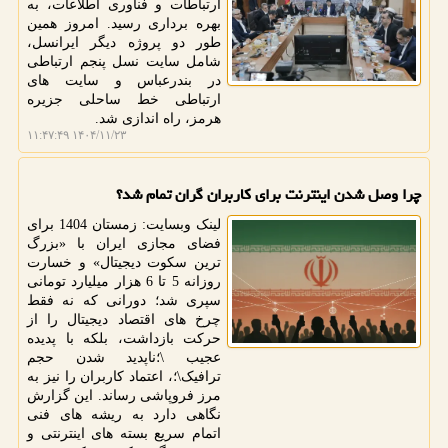
ارتباطات و فناوری اطلاعات، به
بهره برداری رسید. امروز همین
طور دو پروژه دیگر ایرانسل،
شامل سایت نسل پنجم ارتباطی
در بندرعباس و سایت های
ارتباطی خط ساحلی جزیره
هرمز، راه اندازی شد.
۱۴۰۴/۱۱/۲۳ ۱۱:۴۷:۴۹
چرا وصل شدن اینترنت برای کاربران گران تمام شد؟
لینک وبسایت: زمستان 1404 برای
فضای مجازی ایران با «بزرگ
ترین سکوت دیجیتال» و خسارت
روزانه 5 تا 6 هزار میلیارد تومانی
سپری شد؛ دورانی که نه فقط
چرخ های اقتصاد دیجیتال را از
حرکت بازداشت، بلکه با پدیده
عجیب \؛ناپدید شدن حجم
ترافیک\؛، اعتماد کاربران را نیز به
مرز فروپاشی رساند. این گزارش
نگاهی دارد به ریشه های فنی
اتمام سریع بسته های اینترنتی و