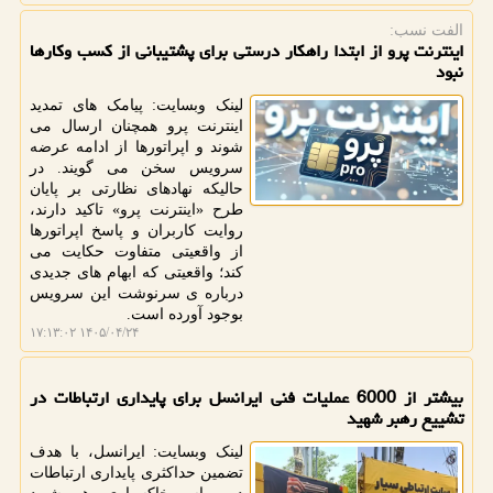
الفت نسب:
اینترنت پرو از ابتدا راهکار درستی برای پشتیبانی از کسب وکارها
نبود
لینک وبسایت: پیامک های تمدید
اینترنت پرو همچنان ارسال می
شوند و اپراتورها از ادامه عرضه
سرویس سخن می گویند. در
حالیکه نهادهای نظارتی بر پایان
طرح «اینترنت پرو» تاکید دارند،
روایت کاربران و پاسخ اپراتورها
از واقعیتی متفاوت حکایت می
کند؛ واقعیتی که ابهام های جدیدی
درباره ی سرنوشت این سرویس
بوجود آورده است.
۱۴۰۵/۰۴/۲۴ ۱۷:۱۳:۰۲
بیشتر از 6000 عملیات فنی ایرانسل برای پایداری ارتباطات در
تشییع رهبر شهید
لینک وبسایت: ایرانسل، با هدف
تضمین حداکثری پایداری ارتباطات