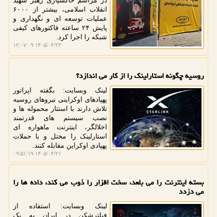
در مراسم خاکسپاری رهبر شهید
انقلاب اسلامی، بیشتر از ۶۰۰۰
عملیات توسعه ای و نگهداری و
پایش ۲۴ ساعته فاکتورهای کیفی
شبکه را اجرا کرد.
۱۴۰۵/۰۴/۲۳ ۱۲:۰۷:۰۹
روسیه چگونه استارلینک را از کار می اندازد؟
لینک وبسایت: بگفته اپراتور
پهپادهای اوکراینی نیروهای روسیه
تلاش دارند با استتار محموله ها و
نصب سیستم های قدرتمند
اخلالگر، اینترنت ماهواره ای
استارلینک را مختل و با حملات
پهپادی اوکراین مقابله کنند.
۱۴۰۵/۰۴/۲۱ ۰۹:۵۱:۱۹
بسته اینترنت را می بلعد، سخت افزار را ذوب می کند، داده ها را
می دزدد
لینک وبسایت: استفاده از
فیلترشکن در ایران به یک