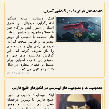
کالبدشکافی فیلترینگ در 5 کشور آسیایی
لینک وبسایت: سایه سنگین
اقتدارگرایی دیجیتال بر شرق
آسیا؛ از «دیوار آتش بزرگ» چین
تا «سلاح قانون» در فیلیپین، دولت
های منطقه با تلفیقی از هوش
مصنوعی و قوانین سخت گیرانه،
مرزهای آزادی بیان و امنیت ملی
را باز تعریف کرده اند. این
گزارش مکانیسم های فنی و
حقوقی پنج قدرت آسیایی برای
تسلط بر فضای مجازی در سال
2025 را واکاوی می کند.
۱۴۰۵/۰۲/۲۰ ۱۷:۰۴:۵۸
محدودیت ها و ممنوعیت های اینترنتی در کشورهای خلیج فارس
لینک وبسایت: کشورهای حوزه
خلیج فارس با ویترین درخشان
نسل پنجم اینترنت و هوش
مصنوعی، به استقبال عصری رفته