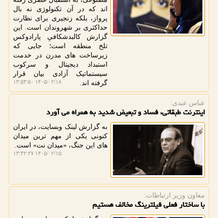
اند که در آن تکنولوژی نه بال
پرواز، بلکه زنجیری برای نظارت
حداکثری بر شهروندان است. این
گزارش کالبدشکافیِ پارادوکس
تلخ منطقه است؛ جایی که
زیرساخت های مدرن در خدمت
استبداد دیجیتال و سرکوب
سیستماتیک آزادی بیان قرار
۱۴۰۵/۰۲/۱۸ ۱۳:۵۳:۵۰
گرفته اند.
عباس عبدی:
اینترنت طبقاتی، فساد و تبعیض شدید به همراه می آورد
به گزارش لینک وبسایت، در ایران
کنونی یکی از مهم ترین میدان
های این جنگ، «میدان نت» است.
۱۴۰۵/۰۲/۱۵ ۱۳:۴۲:۲۷
معاون وزیر ارتباطات:
با ساختار فعلی فیلترینگ مخالف هستیم