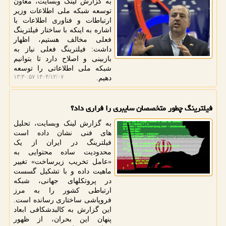
به گزارش لینک وبسایت، معاون
توسعه شبکه ملی اطلاعات وزیر
ارتباطات و فناوری اطلاعات با
اشاره به اینکه با ساختار فیلترینگ
فعلی مخالف هستیم، اظهار
داشت: فیلترینگ فعلی نیاز به
بازبینی و اصلاح دارد تا بتوانیم
شبکه ملی اطلاعاتی را توسعه
۱۴۰۴/۱۲/۰۷ ۱۳:۳۰:۵۷
دهیم.
فیلترینگ چطور متخصصان سایبری را فراری داد؟
به گزارش لینک وبسایت، تحلیل
های فنی نشان داده است
فیلترینگ در ایران از یک
محدودیت ساده محتوایی به
«عامل تخریب زیرساخت» تغییر
ماهیت داده و با تشکیل گسست
در پروتکلهای جهانی، شبکه
ارتباطی کشور را به مرز
فروپاشی ساختاری رسانده است.
این گزارش به کالبدشکافی ابعاد
پنهان این بحران، از ظهور