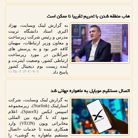
هاب منطقه شدن با تحریم تقریبا نا ممکن است
به گزارش لینک وبسایت، بهزاد
اکبری استاد دانشگاه تربیت
مدرس و رئیس شرکت زیرساخت
و معاون وزیر ارتباطات، میهمان
کافه خبر بود و به پرسش های
خبرآنلاین در مورد زیرساخت
ارتباطی کشور، وضعیت اینترنت و
آینده زیست بوم دیجیتال کشور
۱۴۰۴/۰۹/۰۲ ۱۱:۳۵:۰۴
پاسخ داد.
اتصال مستقیم موبایل به ماهواره جهانی شد
به گزارش لینک وبسایت، شرکت
استارلینک (Starlink)، زیرمجموعه
اسپیس ایکس (SpaceX)، اعلام
نمود که با گروه بین المللی
مخابراتی ویون (VEON) وارد
همکاری شده تا خدمات «اتصال
مستقیم ماهواره به گوشی» را