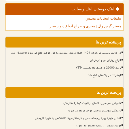
لینک دوستان لینك وبسایت
تبلیغات انتخابات مجلس
مستر گرین وال | مجری و طراح انواع دیوار سبز
پربیننده ترین ها
در دولت رئیسی در بحران 1401 وعده دادند اینترنت به طور موقت قطع می شود اما ماندگار شد
انواع ریزش مو و درمان آن
رشد 26000 درصدی نام نویسی VPN
اینترنت در پاکستان قطع شد
پربحث ترین ها
خاموشی سراسری، اتصال اینترنت کوبا را مختل کرد
بارندگی شهابی برساوشی اواخر مرداد در ایران
اهدای جایزه چهره برجسته علمی و فرهنگی جهاد دانشگاهی به شهید لاریجانی
اولین تصویر از ستاره همدم ابط الجوزا