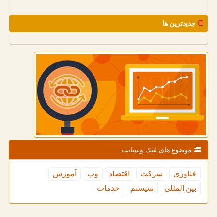
جدیدترین ها
موضوع های لینك وبسایت
فناوری
شركت
اقتصاد
وب
آموزش
بین المللی
سیستم
خدمات