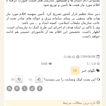
پشتیبانی دام استان ها و همینطور سازمان های صمت صورت گرفته تا
اقلام مورد نیاز هیئت ها تأمین و توزیع شود.
دبیر ستاد تنظیم بازار کشور تصریح کرد: تأمین سهمیه اقلام مورد نیاز
هیات های مذهبی بر مبنای سامانه بیرق و حواله های صادر شده از
جانب سازمان تبلیغات اسلامی، کمیته امداد و...، می باشد.
وی با تاکید بر اینکه هدف از اجرای این طرح کمک به نیازمندان است،
اظهار داشت: تخصیص این اقلام بعد از عاشورای حسینی هم ادامه
خواهد داشت.
1399/06/08
15:00:42
1668
/ 5
5.0
تگهای خبر:
كالا
این پست لینک وبسایت را می پسندید؟
(0)
(1)
X
تازه ترین مطالب مرتبط