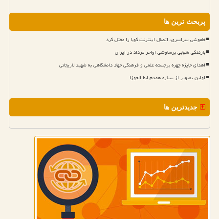
پربحث ترین ها
خاموشی سراسری، اتصال اینترنت کوبا را مختل کرد
بارندگی شهابی برساوشی اواخر مرداد در ایران
اهدای جایزه چهره برجسته علمی و فرهنگی جهاد دانشگاهی به شهید لاریجانی
اولین تصویر از ستاره همدم ابط الجوزا
جدیدترین ها