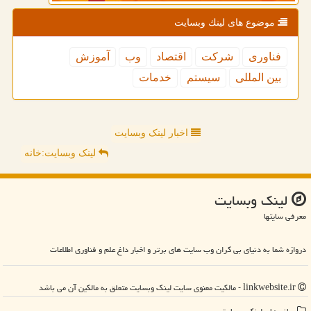
موضوع های لینك وبسایت
فناوری
شركت
اقتصاد
وب
آموزش
بین المللی
سیستم
خدمات
اخبار لینک وبسایت
لینک وبسایت:خانه
لینك وبسایت
معرفی سایتها
دروازه شما به دنیای بی کران وب سایت های برتر و اخبار داغ علم و فناوری اطلاعات
linkwebsite.ir - مالکیت معنوی سایت لینك وبسایت متعلق به مالکین آن می باشد