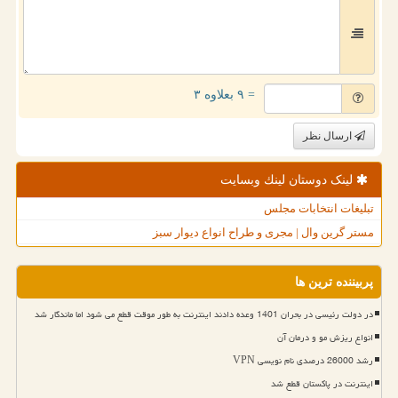
= ۹ بعلاوه ۳
ارسال نظر
لینک دوستان لینك وبسایت
تبلیغات انتخابات مجلس
مستر گرین وال | مجری و طراح انواع دیوار سبز
پربیننده ترین ها
در دولت رئیسی در بحران 1401 وعده دادند اینترنت به طور موقت قطع می شود اما ماندگار شد
انواع ریزش مو و درمان آن
رشد 26000 درصدی نام نویسی VPN
اینترنت در پاکستان قطع شد