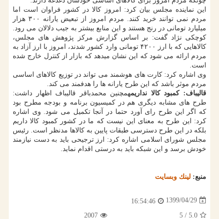
چونکه مردم امروز برای کالاهای اساسی خودشان دغدغه دارند.
این نماینده مجلس بیان کرد: امروز کالا در کشور فراوان است اما
مردم نمی توانند خرید کنند. مردم امروز از تبعیض یارانه ۳۰۰ هزار
میلیارد تومانی در رنج هستند و این منابع بیشتر به جیب دلالان می رود.
کوچکی نژاد گفت: بر اساس گزارش مرکز پژوهش های مجلس،
کالاهایی که با ارز ۴۲۰۰ تومانی وارد کشور شدند، امروز با ارز آزاد به
مردم ارائه می شود که این نشان میدهد که بازار از کنترل خارج شده
است.
وی اشاره کرد: کارت های هوشمند می تواند در توزیع کالاهای اساسی
مردم موثر باشد که این طرح یارانه ها را هدفمند می کند.
قالیباف: کمبود کالا نداریم
همچنین محمدباقر قالیباف اظهار داشت:
طرح های مشابه دیگری هم در کمیسیون برنامه و بودجه مطرح بود
که اگر این طرح رای آورد حتما در آنجا تکمیل می شود. وی اشاره
کرد: این طرح به معنای این نیست که ما در کشور کمبود کالا داریم
بلکه در این طرح دسترسی طبقات پایین به کالاها مدنظر است. رئیس
مجلس شورای اسلامی اشاره کرد: ارز ترجیحی باید به دست نیازمند
خودش برسد و این شبکه باید به درستی اقدام نماید.
منبع:
لینك وبسایت
1399/04/29
16:54:46
2007
/ 5
5.0