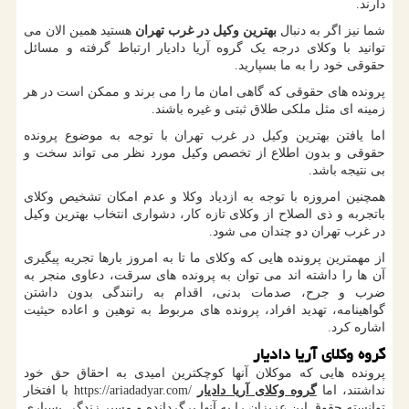
دارند.
شما نیز اگر به دنبال
بهترین وکیل در غرب تهران
هستید همین الان می
توانید با وکلای درجه یک گروه آریا دادیار ارتباط گرفته و مسائل
حقوقی خود را به ما بسپارید.
پرونده های حقوقی که گاهی امان ما را می برند و ممکن است در هر
زمینه ای مثل ملکی طلاق ثبتی و غیره باشند.
اما یافتن بهترین وکیل در غرب تهران با توجه به موضوع پرونده
حقوقی و بدون اطلاع از تخصص وکیل مورد نظر می تواند سخت و
بی نتیجه باشد.
همچنین امروزه با توجه به ازدیاد وکلا و عدم امکان تشخیص وکلای
باتجربه و ذی الصلاح از وکلای تازه کار، دشواری انتخاب بهترین وکیل
در غرب تهران دو چندان می شود.
از مهمترین پرونده هایی که وکلای ما تا به امروز بارها تجریه پیگیری
آن ها را داشته اند می توان به پرونده های سرقت، دعاوی منجر به
ضرب و جرح، صدمات بدنی، اقدام به رانندگی بدون داشتن
گواهینامه، تهدید افراد، پرونده های مربوط به توهین و اعاده حیثیت
اشاره کرد.
گروه وکلای آریا دادیار
پرونده هایی که موکلان آنها کوچکترین امیدی به احقاق حق خود
نداشتند، اما
گروه وکلای آریا دادیار
https://ariadadyar.com/
با افتخار
توانسته حقوق این عزیزان را به آنها برگردانده و مسیر زندگی بسیاری