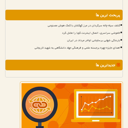
پربحث ترین ها
کشف سیاه چاله سرگردان در مرز کهکشان با کمک هوش مصنوعی
خاموشی سراسری، اتصال اینترنت کوبا را مختل کرد
بارندگی شهابی برساوشی اواخر مرداد در ایران
اهدای جایزه چهره برجسته علمی و فرهنگی جهاد دانشگاهی به شهید لاریجانی
جدیدترین ها