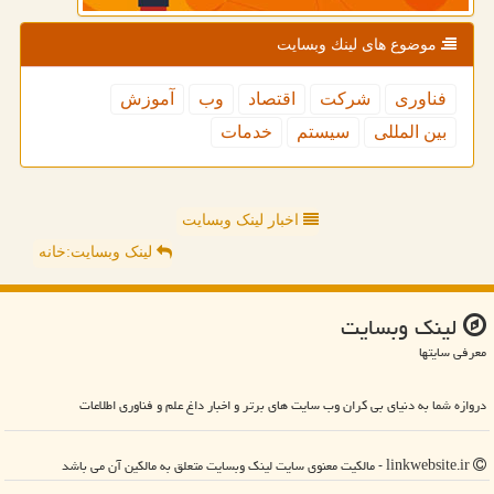
موضوع های لینك وبسایت
فناوری
شركت
اقتصاد
وب
آموزش
بین المللی
سیستم
خدمات
اخبار لینک وبسایت
لینک وبسایت:خانه
لینك وبسایت
معرفی سایتها
دروازه شما به دنیای بی کران وب سایت های برتر و اخبار داغ علم و فناوری اطلاعات
linkwebsite.ir - مالکیت معنوی سایت لینك وبسایت متعلق به مالکین آن می باشد