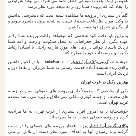
علاوه بر اینکه باعث آسودگی خاطر شما می شود، می تواند شرایطی
را ایجاد کند که پرونده شما زودتر به نتیجه مورد نظر برسد.
گاهاً در بسیاری از پرونده ها مشاهده شده است که دسترسی نداشتن
به وکیل مورد نظر باعث شده تا نسبت به نتیجه پرونده دلسرد شویم و
از پیگیری حقوق خود دست بکشیم.
بنابراین باید دقت کنید شخصی که میخواهد وکالت پرونده شما را بر
عهده بگیرد، از نظر جغرافیایی به محل سکونت و رفت و آمد شما
نزدیک باشد تا بتوانید در زمان های مورد نیاز به راحتی با ایشان ارتباط
بگیرید و موضوعات خود را مطرح کنید.
خوشبختانه
گروه وکلای آریا دادیار
ariadadyar.com
با در اختیار داشتن
وکلای زبده همیشه آماده خدمت رسانی به شما عزیزان از نقاط دور و
نزدیک ایران است.
بهترین وکیل در غرب تهران
یکی از مناطقی که معمولاً دارای پرونده های حقوقی بسیار در زمینه
های مختلف از جمله کیفری ملکی ثبتی طلاق و غیره می باشد منطقه
غرب تهران
است.
خوشبختانه تا به امروز افراد بسیاری از غرب تهران به ما مراجعه
کرده و پرونده حقوقی خود را به ما سپرده اند.
وکلای گروه آریا دادیار
نیز با افتخار پرونده های حقوقی را در دست
گرفته و تا رسیدن آنها به اهداف مورد نظر دست از تلاش بر نمی