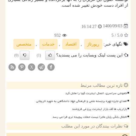
از افراد دست خودش تغییر شده است.
1400/09/03
16:14:27
932
/ 5
5.0
تگهای خبر:
رپورتاژ
,
اقتصاد
,
خدمات
,
متخصص
این پست لینک وبسایت را می پسندید؟
(0)
(1)
X
تازه ترین مطالب مرتبط
خاموشی سراسری، اتصال اینترنت کوبا را مختل کرد
اهدای جایزه چهره برجسته علمی و فرهنگی جهاد دانشگاهی به شهید لاریجانی
بازاریاب ها کف بازار اینترنت پرو می فروشند
اختلال بانکی پایان ماجرا نیست حملات پیچیده تری فرا می رسد
نظرات بینندگان در مورد این مطلب