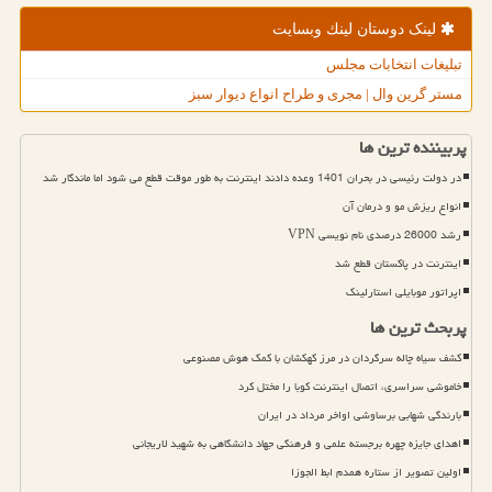
لینک دوستان لینك وبسایت
تبلیغات انتخابات مجلس
مستر گرین وال | مجری و طراح انواع دیوار سبز
پربیننده ترین ها
در دولت رئیسی در بحران 1401 وعده دادند اینترنت به طور موقت قطع می شود اما ماندگار شد
انواع ریزش مو و درمان آن
رشد 26000 درصدی نام نویسی VPN
اینترنت در پاکستان قطع شد
اپراتور موبایلی استارلینک
پربحث ترین ها
کشف سیاه چاله سرگردان در مرز کهکشان با کمک هوش مصنوعی
خاموشی سراسری، اتصال اینترنت کوبا را مختل کرد
بارندگی شهابی برساوشی اواخر مرداد در ایران
اهدای جایزه چهره برجسته علمی و فرهنگی جهاد دانشگاهی به شهید لاریجانی
اولین تصویر از ستاره همدم ابط الجوزا