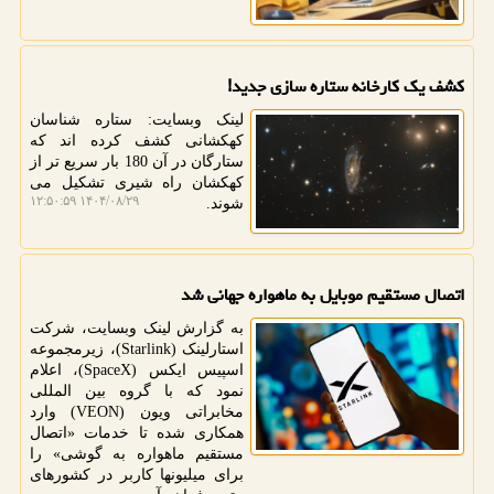
کشف یک کارخانه ستاره سازی جدید!
لینک وبسایت: ستاره شناسان
کهکشانی کشف کرده اند که
ستارگان در آن 180 بار سریع تر از
کهکشان راه شیری تشکیل می
۱۴۰۴/۰۸/۲۹ ۱۲:۵۰:۵۹
شوند.
اتصال مستقیم موبایل به ماهواره جهانی شد
به گزارش لینک وبسایت، شرکت
استارلینک (Starlink)، زیرمجموعه
اسپیس ایکس (SpaceX)، اعلام
نمود که با گروه بین المللی
مخابراتی ویون (VEON) وارد
همکاری شده تا خدمات «اتصال
مستقیم ماهواره به گوشی» را
برای میلیونها کاربر در کشورهای