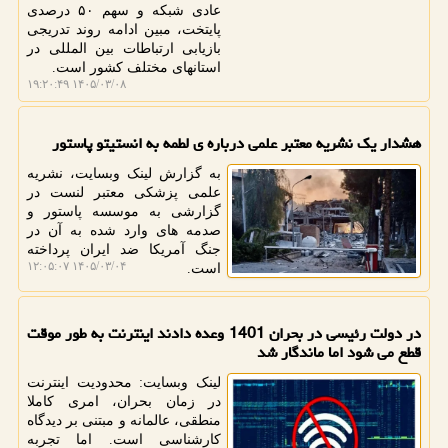
عادی شبکه و سهم ۵۰ درصدی
پایتخت، مبین ادامه روند تدریجی
بازیابی ارتباطات بین المللی در
استانهای مختلف کشور است.
۱۴۰۵/۰۳/۰۸ ۱۹:۲۰:۴۹
هشدار یک نشریه معتبر علمی درباره ی لطمه به انستیتو پاستور
به گزارش لینک وبسایت، نشریه
علمی پزشکی معتبر لنست در
گزارشی به موسسه پاستور و
صدمه های وارد شده به آن در
جنگ آمریکا ضد ایران پرداخته
۱۴۰۵/۰۳/۰۴ ۱۲:۰۵:۰۷
است.
در دولت رئیسی در بحران 1401 وعده دادند اینترنت به طور موقت
قطع می شود اما ماندگار شد
لینک وبسایت: محدودیت اینترنت
در زمان بحران، امری کاملا
منطقی، عالمانه و مبتنی بر دیدگاه
کارشناسی است. اما تجربه