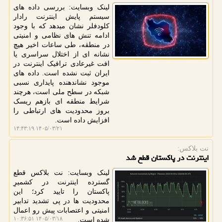
لینک وبسایت: بررسی داده های
سیستم پایش اینترنت رادار
کلودفلر نشان میدهد که با وجود
ادامه تنش های نظامی و امنیتی
در منطقه، طی ساعات اخیر هیچ
نشانه ای از اختلال سراسری یا
افت غیرعادی ترافیک اینترنت در
ایران ثبت نشده است. داده های
موجود نشاندهنده پایداری نسبی
شبکه در سطح ملی است، هرچند
شرایط منطقه ای بازهم ریسک
بروز محدودیت های ارتباطی را
افزایش داده است.
۱۴۰۵/۰۳/۲۱ ۱۴:۴۳:۱۹
نت بلاكس:
اینترنت در پاکستان قطع شد
لینک وبسایت: نت بلاکس قطع
گسترده اینترنت در کشمیرِ
پاکستان را تایید کرد؛ این
محدودیت ها در پی تشدید تدابیر
امنیتی و اعتصابات پیش رو اعمال
۱۴۰۵/۰۳/۱۸ ۱۰:۳۶:۵۱
شده است.