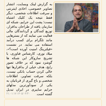
به گزارش لینک وبسایت، انتشار
تصاویر خصوصی، اخاذی اینترنتی
و سرقت اطلاعات شخصی، دیگر
فقط نتیجه یک کلیک اشتباه
نیست؛ پشت این جرایم، شبکه ای
سازمان یافته از طراحان بدافزار،
توزیع کنندگان و گردانندگان مالی
فعالیت می نمایند که از بسترهایی
مانند تلگرام برای کسب درآمد
استفاده می نمایند. در نشست
«فیلترینگ امنیت آورده است؟»،
میلاد نوری، کارشناس فناوری، با
تشریح سازوکار این شبکه ها
گوشزد نمود که بر خلاف تصور
رایج، هدف خیلی از بدافزارها تنها
خالی کردن حساب بانکی نیست،
بلکه سرقت تصاویر، اطلاعات
شخصی و باج گیری از قربانیان به
یکی از سودآورترین مدلهای
جرایم سایبری در ایران تبدیل
۱۴۰۵/۰۴/۳۰ ۲۱:۰۱:۱۷
گشته است.