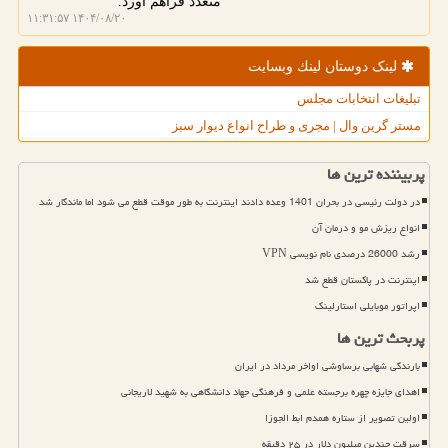
متعدد فراهم آورد.
۱۴۰۴/۰۸/۲۰ ۱۱:۳۱:۵۷
لینک دوستان لینك وبسایت
تبلیغات انتخابات مجلس
مستر گرین وال | مجری و طراح انواع دیوار سبز
پربیننده ترین ها
در دولت رئیسی در بحران 1401 وعده دادند اینترنت به طور موقت قطع می شود اما ماندگار شد
انواع ریزش مو و درمان آن
رشد 26000 درصدی نام نویسی VPN
اینترنت در پاکستان قطع شد
اپراتور موبایلی استارلینک
پربحث ترین ها
بارندگی شهابی برساوشی اواخر مرداد در ایران
اهدای جایزه چهره برجسته علمی و فرهنگی جهاد دانشگاهی به شهید لاریجانی
اولین تصویر از ستاره همدم ابط الجوزا
سرقت چندین میلیون دلار در ۲۵ دقیقه