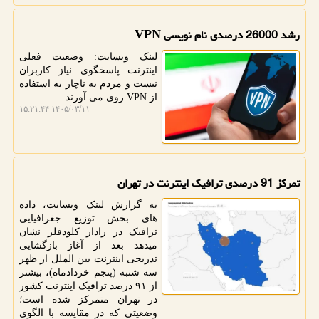
رشد 26000 درصدی نام نویسی VPN
لینک وبسایت: وضعیت فعلی
اینترنت پاسخگوی نیاز کاربران
نیست و مردم به ناچار به استفاده
از VPN روی می آورند.
۱۴۰۵/۰۳/۱۱ ۱۵:۲۱:۴۴
تمرکز 91 درصدی ترافیک اینترنت در تهران
به گزارش لینک وبسایت، داده
های بخش توزیع جغرافیایی
ترافیک در رادار کلودفلر نشان
میدهد بعد از آغاز بازگشایی
تدریجی اینترنت بین الملل از ظهر
سه شنبه (پنجم خردادماه)، بیشتر
از ۹۱ درصد ترافیک اینترنت کشور
در تهران متمرکز شده است؛
وضعیتی که در مقایسه با الگوی