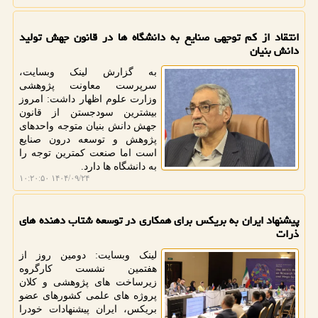
انتقاد از کم توجهی صنایع به دانشگاه ها در قانون جهش تولید
دانش بنیان
به گزارش لینک وبسایت،
سرپرست معاونت پژوهشی
وزارت علوم اظهار داشت: امروز
بیشترین سودجستن از قانون
جهش دانش بنیان متوجه واحدهای
پژوهش و توسعه درون صنایع
است اما صنعت کمترین توجه را
به دانشگاه ها دارد.
۱۴۰۴/۰۹/۲۴ ۱۰:۲۰:۵۰
پیشنهاد ایران به بریکس برای همکاری در توسعه شتاب دهنده های
ذرات
لینک وبسایت: دومین روز از
هفتمین نشست کارگروه
زیرساخت های پژوهشی و کلان
پروژه های علمی کشورهای عضو
بریکس، ایران پیشنهادات خودرا