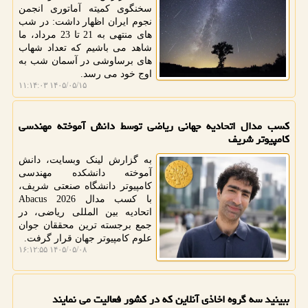
سخنگوی کمیته آماتوری انجمن
نجوم ایران اظهار داشت: در شب
های منتهی به 21 تا 23 مرداد، ما
شاهد می باشیم که تعداد شهاب
های برساوشی در آسمان شب به
اوج خود می رسد.
۱۴۰۵/۰۵/۱۵ ۱۱:۱۴:۰۳
کسب مدال اتحادیه جهانی ریاضی توسط دانش آموخته مهندسی
کامپیوتر شریف
به گزارش لینک وبسایت، دانش
آموخته دانشکده مهندسی
کامپیوتر دانشگاه صنعتی شریف،
با کسب مدال Abacus 2026
اتحادیه بین المللی ریاضی، در
جمع برجسته ترین محققان جوان
علوم کامپیوتر جهان قرار گرفت.
۱۴۰۵/۰۵/۰۸ ۱۶:۱۲:۵۵
ببینید سه گروه اخاذی آنلاین که در کشور فعالیت می نمایند