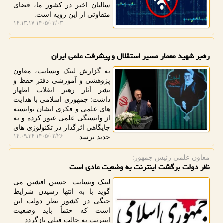
سالیان اخیر در کشور ما، فضای
متفاوتی از این رویه است.
۱۴۰۵/۰۳/۰۳ ۱۶:۱۳:۱۷
رهبر شهید معمار مسیر استقلال و پیشرفت علمی ایران
به گزارش لینک وبسایت، معاون
پژوهشی و آموزشی دفتر حفظ و
نشر آثار رهبر انقلاب اظهار
داشت: جمهوری اسلامی با هدایت
های علمی و فکری ایشان توانسته
از وابستگی علمی عبور کرده و به
جایگاهی اثرگذار در تکنولوژی های
۱۴۰۵/۰۲/۲۶ ۱۴:۰۹:۳۶
جدید برسد.
معاون علمی رئیس جمهور:
نظر دولت برگشت اینترنت به وضعیت عادی است
لینک وبسایت: حسین افشین می
گوید با به انتها رسیدن شرایط
جنگی در کشور نظر دولت این
است که حتماً باید وضعیت
اینترنت به حالت قبلی بازگردد.