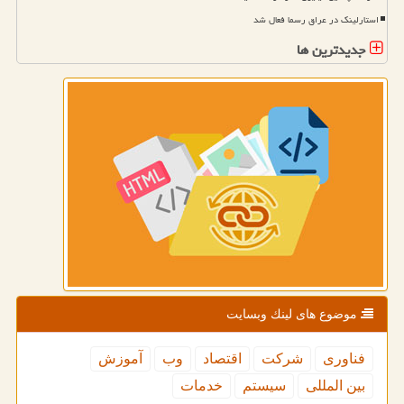
استارلینک در عراق رسما فعال شد
جدیدترین ها
موضوع های لینك وبسایت
فناوری
شركت
اقتصاد
وب
آموزش
بین المللی
سیستم
خدمات