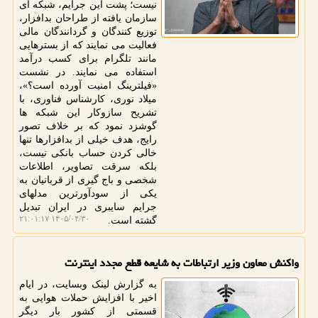
نیست؛ پشت این جرایم، شبکه ای
سازمان یافته از طراحان بدافزار،
توزیع کنندگان و گردانندگان مالی
فعالیت می نمایند که از بسترهایی
مانند تلگرام برای کسب درآمد
استفاده می نمایند. در نشست
«فیلترینگ امنیت آورده است؟»،
میلاد نوری، کارشناس فناوری، با
تشریح سازوکار این شبکه ها
گوشزد نمود که بر خلاف تصور
رایج، هدف خیلی از بدافزارها تنها
خالی کردن حساب بانکی نیست،
بلکه سرقت تصاویر، اطلاعات
شخصی و باج گیری از قربانیان به
یکی از سودآورترین مدلهای
جرایم سایبری در ایران تبدیل
۱۴۰۵/۰۴/۳۰ ۲۱:۰۱:۱۷
گشته است.
واکنش معاون وزیر ارتباطات به شایعه قطع مجدد اینترنت
به گزارش لینک وبسایت، در ایام
اخیر با افزایش حملات هوایی به
قسمتی از کشور بار دیگر