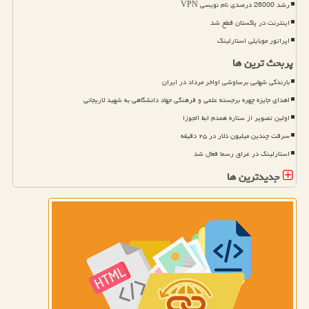
رشد 26000 درصدی نام نویسی VPN
اینترنت در پاکستان قطع شد
اپراتور موبایلی استارلینک
پربحث ترین ها
بارندگی شهابی برساوشی اواخر مرداد در ایران
اهدای جایزه چهره برجسته علمی و فرهنگی جهاد دانشگاهی به شهید لاریجانی
اولین تصویر از ستاره همدم ابط الجوزا
سرقت چندین میلیون دلار در ۲۵ دقیقه
استارلینک در عراق رسما فعال شد
جدیدترین ها