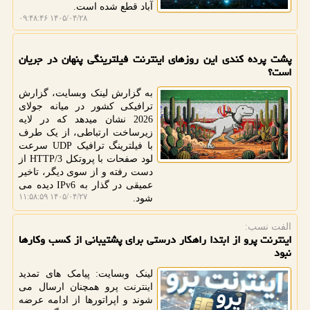
آباد قطع شده است.
۱۴۰۵/۰۴/۲۸ ۰۹:۴۸:۴۶
پشت پرده کندی این روزهای اینترنت فیلترینگی پنهان در جریان
است؟
به گزارش لینک وبسایت، گزارش
ترافیکی کشور در میانه جولای
2026 نشان میدهد که در لایه
زیرساخت ارتباطی، از یک طرف
با فیلترینگ ترافیک UDP سرعت
لود صفحات با پروتکل HTTP/3 از
دست رفته و از سوی دیگر، تاخیر
عمیقی در گذار به IPv6 دیده می
۱۴۰۵/۰۴/۲۷ ۱۱:۵۸:۵۹
شود.
الفت نسب:
اینترنت پرو از ابتدا راهکار درستی برای پشتیبانی از کسب وکارها
نبود
لینک وبسایت: پیامک های تمدید
اینترنت پرو همچنان ارسال می
شوند و اپراتورها از ادامه عرضه