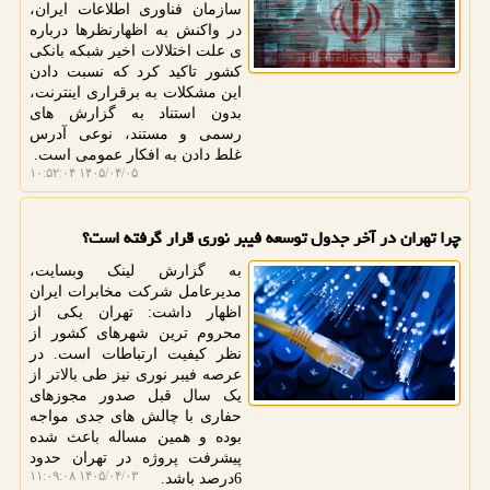
سازمان فناوری اطلاعات ایران،
در واکنش به اظهارنظرها درباره
ی علت اختلالات اخیر شبکه بانکی
کشور تاکید کرد که نسبت دادن
این مشکلات به برقراری اینترنت،
بدون استناد به گزارش های
رسمی و مستند، نوعی آدرس
غلط دادن به افکار عمومی است.
۱۴۰۵/۰۴/۰۵ ۱۰:۵۲:۰۴
چرا تهران در آخر جدول توسعه فیبر نوری قرار گرفته است؟
به گزارش لینک وبسایت،
مدیرعامل شرکت مخابرات ایران
اظهار داشت: تهران یکی از
محروم ترین شهرهای کشور از
نظر کیفیت ارتباطات است. در
عرصه فیبر نوری نیز طی بالاتر از
یک سال قبل صدور مجوزهای
حفاری با چالش های جدی مواجه
بوده و همین مساله باعث شده
پیشرفت پروژه در تهران حدود
۱۴۰۵/۰۴/۰۳ ۱۱:۰۹:۰۸
6درصد باشد.