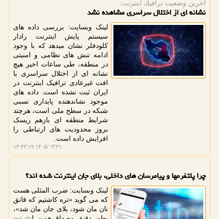
آخرین وضعیت ترافیك اینترنت:
نشانه ای از اختلال سراسری مشاهده نشد
لینک وبسایت: بررسی داده های
سیستم پایش اینترنت رادار
کلودفلر نشان میدهد که با وجود
ادامه تنش های نظامی و امنیتی
در منطقه، طی ساعات اخیر هیچ
نشانه ای از اختلال سراسری یا
افت غیرعادی ترافیک اینترنت در
ایران ثبت نشده است. داده های
موجود نشاندهنده پایداری نسبی
شبکه در سطح ملی است، هرچند
شرایط منطقه ای بازهم ریسک
بروز محدودیت های ارتباطی را
افزایش داده است.
۱۴۰۵/۰۳/۲۱ ۱۴:۴۳:۱۹
چرا پلتفرمها و پیامرسان های داخلی، بلای جان اینترنت شده اند؟
لینک وبسایت: ضرب المثلی هست
که می گوید «تره کاشتیم که قاتق
نان مان شود، بلای جان مان شد»،
بطور دقیق مصداق همین اینترنت