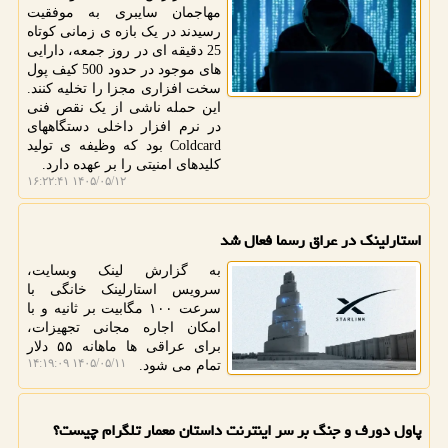
مهاجمان سایبری به موفقیت
رسیدند در یک بازه ی زمانی کوتاه
25 دقیقه ای در روز جمعه، دارایی
های موجود در حدود 500 کیف پول
سخت افزاری مجزا را تخلیه کنند.
این حمله ناشی از یک نقص فنی
در نرم افزار داخلی دستگاههای
Coldcard بود که وظیفه ی تولید
کلیدهای امنیتی را بر عهده دارد.
۱۴۰۵/۰۵/۱۲ ۱۶:۲۲:۴۱
استارلینک در عراق رسما فعال شد
به گزارش لینک وبسایت،
سرویس استارلینک خانگی با
سرعت ۱۰۰ مگابیت بر ثانیه و با
امکان اجاره مجانی تجهیزات،
برای عراقی ها ماهانه ۵۵ دلار
۱۴۰۵/۰۵/۱۱ ۱۴:۱۹:۰۹
تمام می شود.
پاول دورف و جنگ بر سر اینترنت داستان معمار تلگرام چیست؟