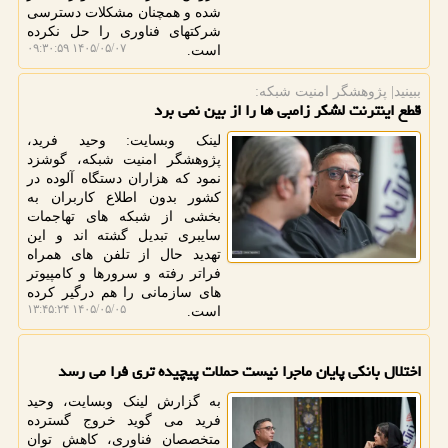
شده و همچنان مشکلات دسترسی
شرکتهای فناوری را حل نکرده
۱۴۰۵/۰۵/۰۷ ۰۹:۳۰:۵۹
است.
ببینید| پژوهشگر امنیت شبكه:
قطع اینترنت لشکر زامبی ها را از بین نمی برد
لینک وبسایت: وحید فرید،
پژوهشگر امنیت شبکه، گوشزد
نمود که هزاران دستگاه آلوده در
کشور بدون اطلاع کاربران به
بخشی از شبکه های تهاجمات
سایبری تبدیل گشته اند و این
تهدید حال از تلفن های همراه
فراتر رفته و سرورها و کامپیوتر
های سازمانی را هم درگیر کرده
۱۴۰۵/۰۵/۰۵ ۱۳:۴۵:۲۴
است.
اختلال بانکی پایان ماجرا نیست حملات پیچیده تری فرا می رسد
به گزارش لینک وبسایت، وحید
فرید می گوید خروج گسترده
متخصصان فناوری، کاهش توان