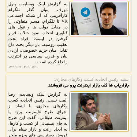
به گزارش لینک وبسایت، پاول
دورف، بنیان گذار تلگرام
کارآفرینی که از شبکه اجتماعی
VK تا تلگرام، مسیر متفاوتی را
در مقابل دولت ها و غول های
فناوری انتخاب نمود حالا با قرار
گرفتن در لیست افراد تحت
تعقیب روسیه، بار دیگر بحث داغ
تقابل میان حریم خصوصی، آزادی
بیان و قدرت سیاسی در اینترنت
را داغ کرده است.
۱۴۰۵/۰۵/۱۰ ۱۳:۱۹:۵۹
ببینید| رئیس اتحادیه كسب وكارهای مجازی:
بازاریاب ها کف بازار اینترنت پرو می فروشند
به گزارش لینک وبسایت، رضا
الفت نسب، رئیس اتحادیه کسب
وکارهای مجازی، با انتقاد از
اجرای طرح «اینترنت پرو» یا
اینترنت طبقاتی، گفت این طرح
به جای پشتیبانی از کسب و کارها،
به ایجاد رانت و بازار سیاه برای
فروش دسترسی های ویژه منجر