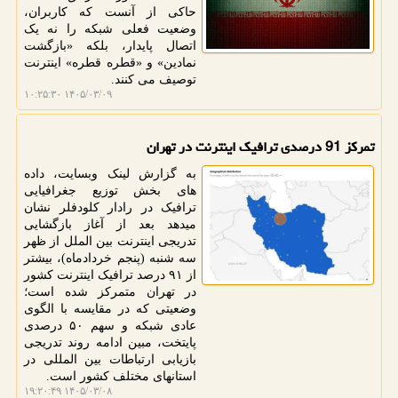
حاکی از آنست که کاربران،
وضعیت فعلی شبکه را نه یک
اتصال پایدار، بلکه «بازگشت
نمادین» و «قطره قطره» اینترنت
توصیف می کنند.
۱۴۰۵/۰۳/۰۹ ۱۰:۲۵:۳۰
تمرکز 91 درصدی ترافیک اینترنت در تهران
به گزارش لینک وبسایت، داده
های بخش توزیع جغرافیایی
ترافیک در رادار کلودفلر نشان
میدهد بعد از آغاز بازگشایی
تدریجی اینترنت بین الملل از ظهر
سه شنبه (پنجم خردادماه)، بیشتر
از ۹۱ درصد ترافیک اینترنت کشور
در تهران متمرکز شده است؛
وضعیتی که در مقایسه با الگوی
عادی شبکه و سهم ۵۰ درصدی
پایتخت، مبین ادامه روند تدریجی
بازیابی ارتباطات بین المللی در
استانهای مختلف کشور است.
۱۴۰۵/۰۳/۰۸ ۱۹:۲۰:۴۹