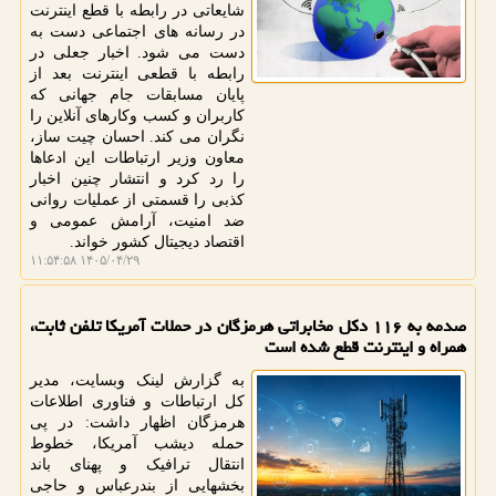
شایعاتی در رابطه با قطع اینترنت
در رسانه های اجتماعی دست به
دست می شود. اخبار جعلی در
رابطه با قطعی اینترنت بعد از
پایان مسابقات جام جهانی که
کاربران و کسب وکارهای آنلاین را
نگران می کند. احسان چیت ساز،
معاون وزیر ارتباطات این ادعاها
را رد کرد و انتشار چنین اخبار
کذبی را قسمتی از عملیات روانی
ضد امنیت، آرامش عمومی و
اقتصاد دیجیتال کشور خواند.
۱۴۰۵/۰۴/۲۹ ۱۱:۵۴:۵۸
صدمه به ۱۱۶ دکل مخابراتی هرمزگان در حملات آمریکا تلفن ثابت،
همراه و اینترنت قطع شده است
به گزارش لینک وبسایت، مدیر
کل ارتباطات و فناوری اطلاعات
هرمزگان اظهار داشت: در پی
حمله دیشب آمریکا، خطوط
انتقال ترافیک و پهنای باند
بخشهایی از بندرعباس و حاجی