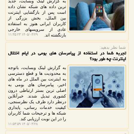
به گزارش لینک وبسایت، جدید
ترین داده های شبکه نشان داده
است پس از بازگشایی اینترنت
بین الملل، بخش بزرگی از
کاربران ایرانی هنوز به استفاده
عادی از سرویسهای خارجی
۱۴۰۵/۰۳/۲۹ ۱۱:۳۵:۲۳
بازنگشته اند.
شما نظر بدهید:
تجربه شما در استفاده از پیامرسان های بومی در ایام اختلال
اینترنت چه طور بود؟
به گزارش لینک وبسایت، باتوجه
به محدودیت ها و قطع دسترسی
به اینترنت بین الملل در ماه های
اخیر، پیامرسان های بومی به
اصلی ترین بستر ارتباطی درون
کشوری تبدیل شدند. خبرآنلاین
درنظر دارد ظرف یک نظرسنجی،
کیفیت خدمات رسانی، پایداری
شبکه ها و ترجیحات شما کاربران
را در این نوبت ارزیابی کند.
۱۴۰۵/۰۳/۲۸ ۱۱:۵۳:۵۹