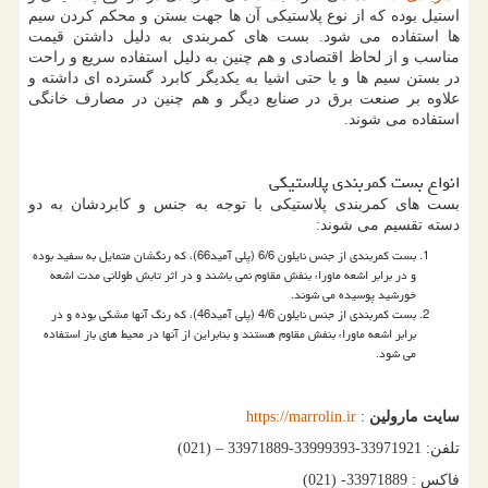
استیل بوده که از نوع پلاستیکی آن ها جهت بستن و محکم کردن سیم
ها استفاده می شود. بست های کمربندی به دلیل داشتن قیمت
مناسب و از لحاظ اقتصادی و هم چنین به دلیل استفاده سریع و راحت
در بستن سیم ها و یا حتی اشیا به یکدیگر کابرد گسترده ای داشته و
علاوه بر صنعت برق در صنایع دیگر و هم چنین در مصارف خانگی
استفاده می شوند.
انواع بست کمربندی پلاستیکی
بست های کمربندی پلاستیکی با توجه به جنس و کابردشان به دو
دسته تقسیم می شوند:
بست کمربندی از جنس نایلون 6/6 (پلی آمید66)، که رنگشان متمایل به سفید بوده
و در برابر اشعه ماوراء بنفش مقاوم نمی باشند و در اثر تابش طولانی مدت اشعه
خورشید پوسیده می شوند.
بست کمربندی از جنس نایلون 4/6 (پلی آمید46)، که رنگ آنها مشکی بوده و در
برابر اشعه ماوراء بنفش مقاوم هستند و بنابراین از آنها در محیط های باز استفاده
می شود.
سایت مارولین
:
https://marrolin.ir
تلفن: 33971921-33999393-33971889 – (021)
فاکس : 33971889- (021)