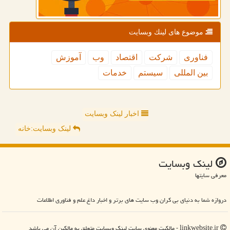
موضوع های لینك وبسایت
فناوری
شركت
اقتصاد
وب
آموزش
بین المللی
سیستم
خدمات
اخبار لینک وبسایت
لینک وبسایت:خانه
لینك وبسایت
معرفی سایتها
دروازه شما به دنیای بی کران وب سایت های برتر و اخبار داغ علم و فناوری اطلاعات
linkwebsite.ir - مالکیت معنوی سایت لینك وبسایت متعلق به مالکین آن می باشد