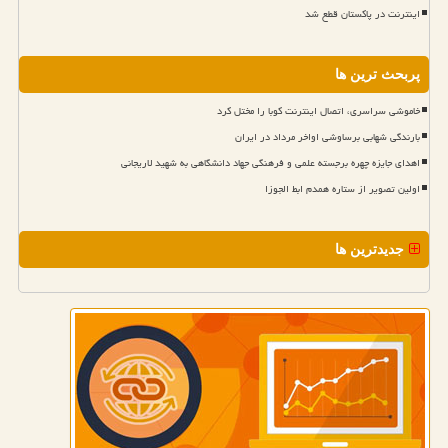
اینترنت در پاکستان قطع شد
پربحث ترین ها
خاموشی سراسری، اتصال اینترنت کوبا را مختل کرد
بارندگی شهابی برساوشی اواخر مرداد در ایران
اهدای جایزه چهره برجسته علمی و فرهنگی جهاد دانشگاهی به شهید لاریجانی
اولین تصویر از ستاره همدم ابط الجوزا
جدیدترین ها