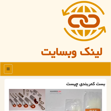
لینک وبسایت
منو
بست كمربندی چیست