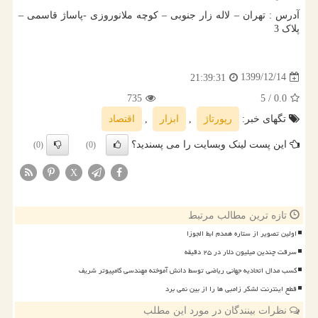
آدرس : تهران – لاله زار جنوبی – کوچه ملانوروزی -پاساژ قاسمی –
پلاک 3
1399/12/14
21:39:31
735
/ 5
0.0
تگهای خبر:
رپورتاژ
,
ابزار
,
اقتصاد
این پست لینک وبسایت را می پسندید؟
(0)
(0)
X
تازه ترین مطالب مرتبط
اولین تصویر از ستاره همدم ابط الجوزا
سرقت چندین میلیون دلار در ۲۵ دقیقه
کسب مدال اتحادیه جهانی ریاضی توسط دانش آموخته مهندسی کامپیوتر شریف
قطع اینترنت لشکر زامبی ها را از بین نمی برد
نظرات بینندگان در مورد این مطلب