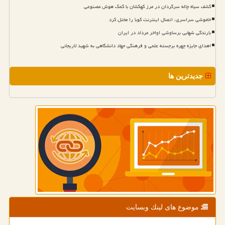
کشف سیاه چاله سرگردان در مرز کهکشان با کمک هوش مصنوعی
خاموشی سراسری، اتصال اینترنت کوبا را مختل کرد
بارندگی شهابی برساوشی اواخر مرداد در ایران
اهدای جایزه چهره برجسته علمی و فرهنگی جهاد دانشگاهی به شهید لاریجانی
جدیدترین ها
موضوع های لینك وبسایت