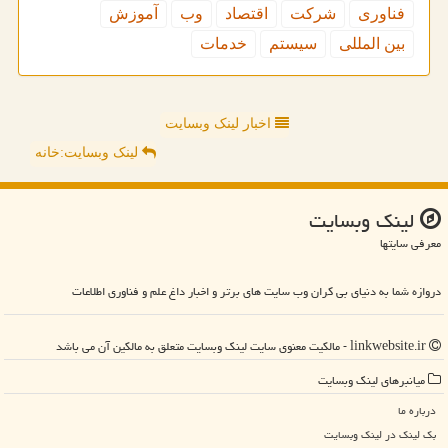
فناوری
شركت
اقتصاد
وب
آموزش
بین المللی
سیستم
خدمات
اخبار لینک وبسایت
لینک وبسایت:خانه
لینك وبسایت
معرفی سایتها
دروازه شما به دنیای بی کران وب سایت های برتر و اخبار داغ علم و فناوری اطلاعات
linkwebsite.ir - مالکیت معنوی سایت لینك وبسایت متعلق به مالکین آن می باشد
میانبرهای لینك وبسایت
درباره ما
بک لینک در لینك وبسایت