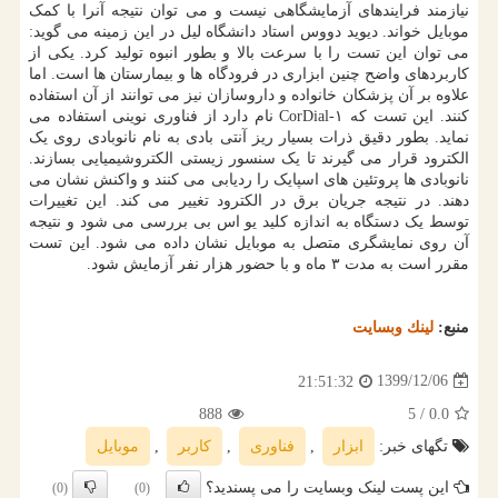
نیازمند فرایندهای آزمایشگاهی نیست و می توان نتیجه آنرا با کمک
موبایل خواند. دیوید دووس استاد دانشگاه لیل در این زمینه می گوید:
می توان این تست را با سرعت بالا و بطور انبوه تولید کرد. یکی از
کاربردهای واضح چنین ابزاری در فرودگاه ها و بیمارستان ها است. اما
علاوه بر آن پزشکان خانواده و داروسازان نیز می توانند از آن استفاده
کنند. این تست که CorDial-۱ نام دارد از فناوری نوینی استفاده می
نماید. بطور دقیق ذرات بسیار ریز آنتی بادی به نام نانوبادی روی یک
الکترود قرار می گیرند تا یک سنسور زیستی الکتروشیمیایی بسازند.
نانوبادی ها پروتئین های اسپایک را ردیابی می کنند و واکنش نشان می
دهند. در نتیجه جریان برق در الکترود تغییر می کند. این تغییرات
توسط یک دستگاه به اندازه کلید یو اس بی بررسی می شود و نتیجه
آن روی نمایشگری متصل به موبایل نشان داده می شود. این تست
مقرر است به مدت ۳ ماه و با حضور هزار نفر آزمایش شود.
منبع:
لینك وبسایت
1399/12/06
21:51:32
888
/ 5
0.0
تگهای خبر:
ابزار
,
فناوری
,
كاربر
,
موبایل
این پست لینک وبسایت را می پسندید؟
(0)
(0)