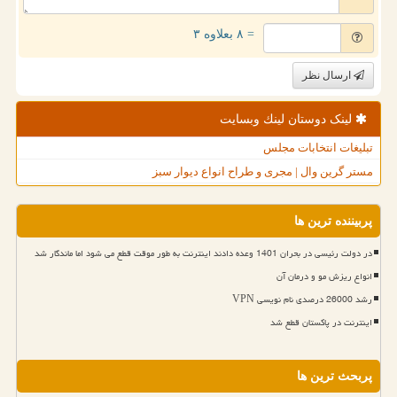
= ۸ بعلاوه ۳
ارسال نظر
لینک دوستان لینك وبسایت
تبلیغات انتخابات مجلس
مستر گرین وال | مجری و طراح انواع دیوار سبز
پربیننده ترین ها
در دولت رئیسی در بحران 1401 وعده دادند اینترنت به طور موقت قطع می شود اما ماندگار شد
انواع ریزش مو و درمان آن
رشد 26000 درصدی نام نویسی VPN
اینترنت در پاکستان قطع شد
پربحث ترین ها