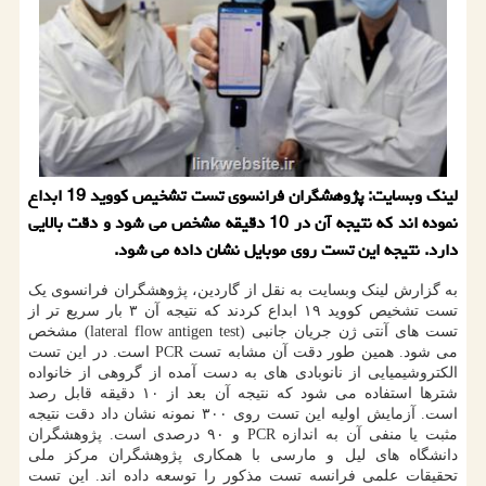
لینک وبسایت: پژوهشگران فرانسوی تست تشخیص کووید 19 ابداع
نموده اند که نتیجه آن در 10 دقیقه مشخص می شود و دقت بالایی
دارد. نتیجه این تست روی موبایل نشان داده می شود.
به گزارش لینک وبسایت به نقل از گاردین، پژوهشگران فرانسوی یک
تست تشخیص کووید ۱۹ ابداع کردند که نتیجه آن ۳ بار سریع تر از
تست های آنتی ژن جریان جانبی (lateral flow antigen test) مشخص
می شود. همین طور دقت آن مشابه تست PCR است. در این تست
الکتروشیمیایی از نانوبادی های به دست آمده از گروهی از خانواده
شترها استفاده می شود که نتیجه آن بعد از ۱۰ دقیقه قابل رصد
است. آزمایش اولیه این تست روی ۳۰۰ نمونه نشان داد دقت نتیجه
مثبت یا منفی آن به اندازه PCR و ۹۰ درصدی است. پژوهشگران
دانشگاه های لیل و مارسی با همکاری پژوهشگران مرکز ملی
تحقیقات علمی فرانسه تست مذکور را توسعه داده اند. این تست