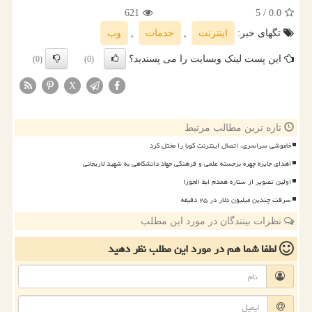
621
/ 5
0.0
تگهای خبر:
اینترنت
,
خدمات
,
وب
این پست لینک وبسایت را می پسندید؟
(0)
(0)
X
تازه ترین مطالب مرتبط
خاموشی سراسری، اتصال اینترنت کوبا را مختل کرد
اهدای جایزه چهره برجسته علمی و فرهنگی جهاد دانشگاهی به شهید لاریجانی
اولین تصویر از ستاره همدم ابط الجوزا
سرقت چندین میلیون دلار در ۲۵ دقیقه
نظرات بینندگان در مورد این مطلب
لطفا شما هم
در مورد این مطلب
نظر دهید