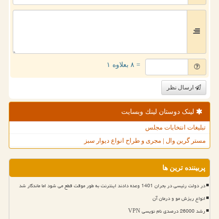
= ۸ بعلاوه ۱
ارسال نظر
لینک دوستان لینك وبسایت
تبلیغات انتخابات مجلس
مستر گرین وال | مجری و طراح انواع دیوار سبز
پربیننده ترین ها
در دولت رئیسی در بحران 1401 وعده دادند اینترنت به طور موقت قطع می شود اما ماندگار شد
انواع ریزش مو و درمان آن
رشد 26000 درصدی نام نویسی VPN