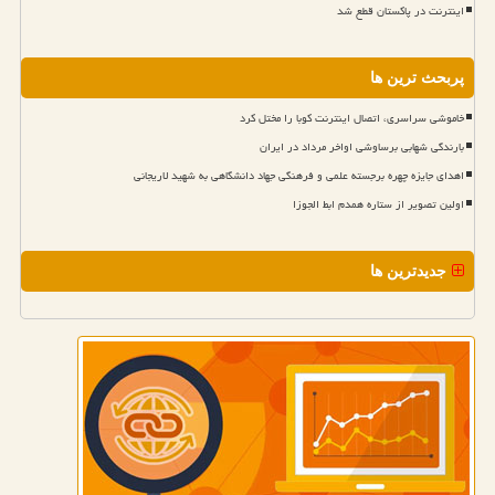
اینترنت در پاکستان قطع شد
پربحث ترین ها
خاموشی سراسری، اتصال اینترنت کوبا را مختل کرد
بارندگی شهابی برساوشی اواخر مرداد در ایران
اهدای جایزه چهره برجسته علمی و فرهنگی جهاد دانشگاهی به شهید لاریجانی
اولین تصویر از ستاره همدم ابط الجوزا
جدیدترین ها