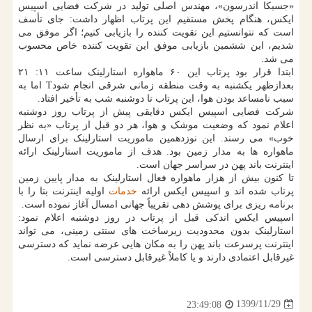
«جسیکا اندرسون»، مهندس اصلی تولید در شرکت فضایی اسپیس
ایکس، هنگام پخش مستقیم این پرتاب اظهار داشت: جای تأسف
است که نتوانستیم این تقویت کننده را بازیابی کنیم؛ اگر موفق می
شدیم، این ششمین بازیابی موفق این تقویت کننده خاص محسوب
می شد.
ابتدا قرار بود پرتاب این ۶۰ ماهواره استارلینک ساعت ۱۱: ۲۱
بعدازظهر یکشنبه به وقت منطقه زمانی شرقی انجام شودT اما به
سبب نامساعد بودن هوا، این پرتاب تا دوشنبه شب به تأخیر افتاد.
شرکت فضایی اسپیس ایکس دقایقی پیش از پرتاب روز دوشنبه
اعلام نمود که وضعیت موشک و هوا، هر دو قبل از پرتاب «به نظر
خوب» می رسند. این نوزدهمین ماموریت استارلینک برای ارسال
ماهواره ها به مدار زمین بود. هدف از ماموریت استارلینک ارائه
اینترنت باند پهن در سراسر جهان است.
تا کنون بیش از هزار ماهواره فعال استارلینک به مدار پایین زمین
پرتاب شده اند و اسپیس ایکس ارائه
خدمات
اولیه اینترنت بتا را با
برنامه ریزی برای پوشش دهی تقریباً جهانی امسال آغاز نموده است.
اسپیس ایکس اندکی قبل از پرتاب در روز دوشنبه اعلام نمود:
استارلینک بدون محدودیت زیرساخت های سنتی زمینی، می تواند
اینترنت پرسرعت باند پهن را به مکان هایی عرضه نماید که دسترسی
غیرقابل اعتمادی دارند و یا کاملاً غیرقابل دسترسی است.
1399/11/29
23:49:08