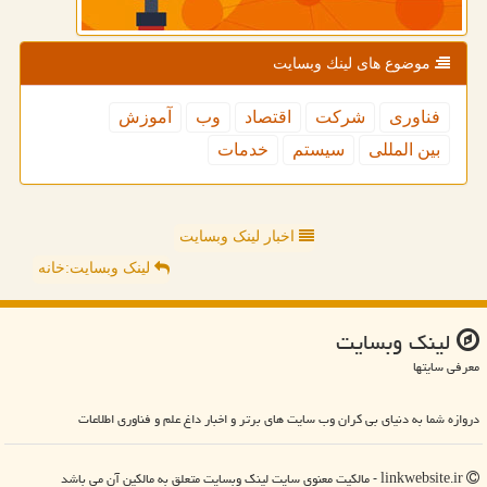
موضوع های لینك وبسایت
فناوری
شركت
اقتصاد
وب
آموزش
بین المللی
سیستم
خدمات
اخبار لینک وبسایت
لینک وبسایت:خانه
لینك وبسایت
معرفی سایتها
دروازه شما به دنیای بی کران وب سایت های برتر و اخبار داغ علم و فناوری اطلاعات
linkwebsite.ir - مالکیت معنوی سایت لینك وبسایت متعلق به مالکین آن می باشد