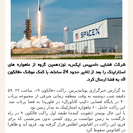
شرکت فضایی «اسپیس ایکس» نوزدهمین گروه از ماهواره های
استارلینک را بعد از تاخیر حدود 24 ساعته، با کمک موشک «فالکون
9» به فضا ارسال کرد.
به گزارش خبرگزاری یونایتدپرس، راکت «فالکون ۹»، ساعت ۲۲: ۵۹
دقیقه شب دوشنبه به وقت منطقه زمانی شرقی از مجموعه پرتاب
۴۰ در پایگاه فضایی «کیپ کاناورال» در فلوریدا به فضا پرتاب شد.
این راکت حامل ۶۰ ماهواره استارلینک به مدار زمین بود.
با این حال بوستر (تقویت کننده) طبقه اول راکت فالکون ۹ در راه
بازگشت به زمین نتوانست بر روی کشتی بدون سرنشینی که برای
فرود این راکت در اقیانوس اطلس قرار گرفته بود، فرود آید و ظاهرا
در اقیانوس سقوط کرد.