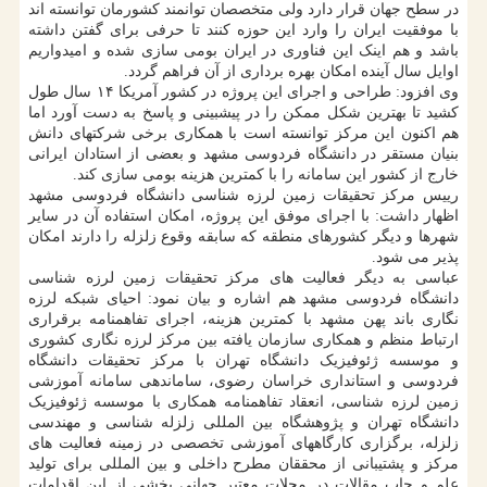
در سطح جهان قرار دارد ولی متخصصان توانمند کشورمان توانسته اند
با موفقیت ایران را وارد این حوزه کنند تا حرفی برای گفتن داشته
باشد و هم اینک این فناوری در ایران بومی سازی شده و امیدواریم
اوایل سال آینده امکان بهره برداری از آن فراهم گردد.
وی افزود: طراحی و اجرای این پروژه در کشور آمریکا ۱۴ سال طول
کشید تا بهترین شکل ممکن را در پیشبینی و پاسخ به دست آورد اما
هم اکنون این مرکز توانسته است با همکاری برخی شرکتهای دانش
بنیان مستقر در دانشگاه فردوسی مشهد و بعضی از استادان ایرانی
خارج از کشور این سامانه را با کمترین هزینه بومی سازی کند.
رییس مرکز تحقیقات زمین لرزه شناسی دانشگاه فردوسی مشهد
اظهار داشت: با اجرای موفق این پروژه، امکان استفاده آن در سایر
شهرها و دیگر کشورهای منطقه که سابقه وقوع زلزله را دارند امکان
پذیر می شود.
عباسی به دیگر فعالیت های مرکز تحقیقات زمین لرزه شناسی
دانشگاه فردوسی مشهد هم اشاره و بیان نمود: احیای شبکه لرزه
نگاری باند پهن مشهد با کمترین هزینه، اجرای تفاهمنامه برقراری
ارتباط منظم و همکاری سازمان یافته بین مرکز لرزه نگاری کشوری
و موسسه ژئوفیزیک دانشگاه تهران با مرکز تحقیقات دانشگاه
فردوسی و استانداری خراسان رضوی، ساماندهی سامانه آموزشی
زمین لرزه شناسی، انعقاد تفاهمنامه همکاری با موسسه ژئوفیزیک
دانشگاه تهران و پژوهشگاه بین المللی زلزله شناسی و مهندسی
زلزله، برگزاری کارگاههای آموزشی تخصصی در زمینه فعالیت های
مرکز و پشتیبانی از محققان مطرح داخلی و بین المللی برای تولید
علم و چاپ مقالات در مجلات معتبر جهانی بخشی از این اقدامات