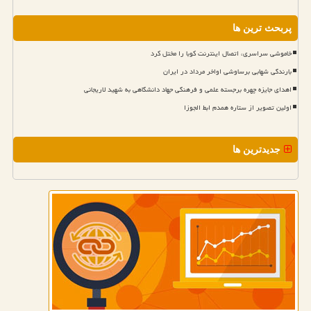
پربحث ترین ها
خاموشی سراسری، اتصال اینترنت کوبا را مختل کرد
بارندگی شهابی برساوشی اواخر مرداد در ایران
اهدای جایزه چهره برجسته علمی و فرهنگی جهاد دانشگاهی به شهید لاریجانی
اولین تصویر از ستاره همدم ابط الجوزا
جدیدترین ها