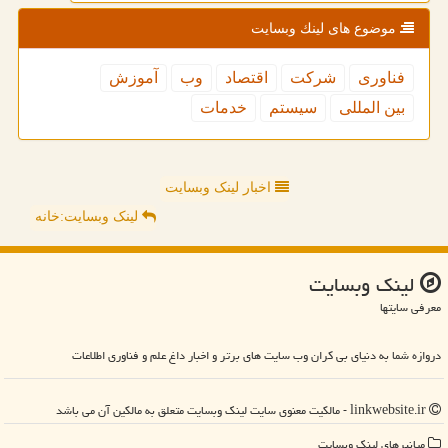
موضوع های لینك وبسایت
فناوری
شركت
اقتصاد
وب
آموزش
بین المللی
سیستم
خدمات
اخبار لینک وبسایت
لینک وبسایت:خانه
لینك وبسایت
معرفی سایتها
دروازه شما به دنیای بی کران وب سایت های برتر و اخبار داغ علم و فناوری اطلاعات
linkwebsite.ir - مالکیت معنوی سایت لینك وبسایت متعلق به مالکین آن می باشد
میانبرهای لینك وبسایت