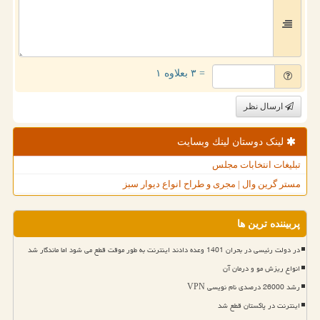
= ۳ بعلاوه ۱
ارسال نظر
لینک دوستان لینك وبسایت
تبلیغات انتخابات مجلس
مستر گرین وال | مجری و طراح انواع دیوار سبز
پربیننده ترین ها
در دولت رئیسی در بحران 1401 وعده دادند اینترنت به طور موقت قطع می شود اما ماندگار شد
انواع ریزش مو و درمان آن
رشد 26000 درصدی نام نویسی VPN
اینترنت در پاکستان قطع شد