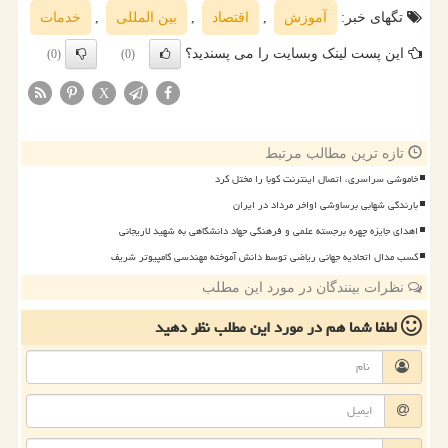
تگهای خبر:
آموزش
,
اقتصاد
,
بین المللی
,
خدمات
این پست لینک وبسایت را می پسندید؟
(0)
(0)
X
تازه ترین مطالب مرتبط
خاموشی سراسری، اتصال اینترنت کوبا را مختل کرد
بارندگی شهابی برساوشی اواخر مرداد در ایران
اهدای جایزه چهره برجسته علمی و فرهنگی جهاد دانشگاهی به شهید لاریجانی
کسب مدال اتحادیه جهانی ریاضی توسط دانش آموخته مهندسی کامپیوتر شریف
نظرات بینندگان در مورد این مطلب
لطفا شما هم
در مورد این مطلب
نظر دهید