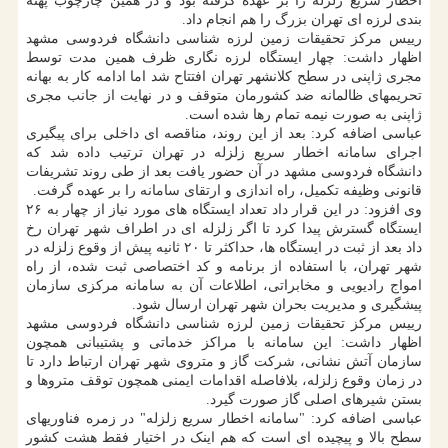
اخطار سریع زلزله را بر عهده گرفته بود و در همین چارچوب پهنه
بندی لرزه ای تهران بزرگ را هم انجام داد.
رییس مرکز تحقیقات زمین لرزه شناسی دانشگاه فردوسی مشهد
اظهار داشت: چهار ایستگاه لرزه نگاری ظرف همین مدت توسط
مجری ژاپنی در سطح کلانشهر تهران افتتاح شد اما ادامه کار به بهانه
تحریمهای ظالمانه ضد کشورمان متوقف و در نهایت از جانب مجری
ژاپنی به صورت نیمه تمام رها شده است.
عباسی اضافه کرد: بعد از این روند، مناقصه ای داخلی برای پیگیری
اجرای سامانه اخطار سریع زلزله در تهران ترتیب داده شد که
دانشگاه فردوسی مشهد در آن حضور یافت بعد از طی روند تشریفات
قانونی وظیفه تکمیل، راه اندازی و ارتقای سامانه را بر عهده گرفت.
وی افزود: در این قرار داد تعداد ایستگاه های مورد نیاز از چهار به ۲۶
ایستگاه گسترش پیدا کرد تا اگر زلزله ای در اطراف شهر تهران رخ
داد بعد از ثبت در ایستگاه ها، حداکثر تا ۲۰ ثانیه پیش از وقوع زلزله در
شهر تهران، با استفاده از برنامه و کد اختصاصی ثبت شده، از راه
امواج رادیویی و مخابراتی، اطلاعات آن به سامانه مرکزی سازمان
پیشگیری و مدیریت بحران شهر تهران ارسال شود.
رییس مرکز تحقیقات زمین لرزه شناسی دانشگاه فردوسی مشهد
اظهار داشت: این سامانه با مراکز خدماتی و پشتیبانی همچون
سازمان آتش نشانی، شرکت گاز و متروی شهر تهران ارتباط دارد تا
در زمان وقوع زلزله، بلافاصله اقدامات ایمنی همچون توقف متروها و
بستن شیرهای اصلی گاز صورت گیرد.
عباسی اضافه کرد: "سامانه اخطار سریع زلزله" در زمره فناوریهای
سطح بالا و پیچیده ای است که هم اینک در اختیار فقط هشت کشور