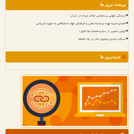
پربحث ترین ها
بارندگی شهابی برساوشی اواخر مرداد در ایران
اهدای جایزه چهره برجسته علمی و فرهنگی جهاد دانشگاهی به شهید لاریجانی
اولین تصویر از ستاره همدم ابط الجوزا
سرقت چندین میلیون دلار در ۲۵ دقیقه
جدیدترین ها