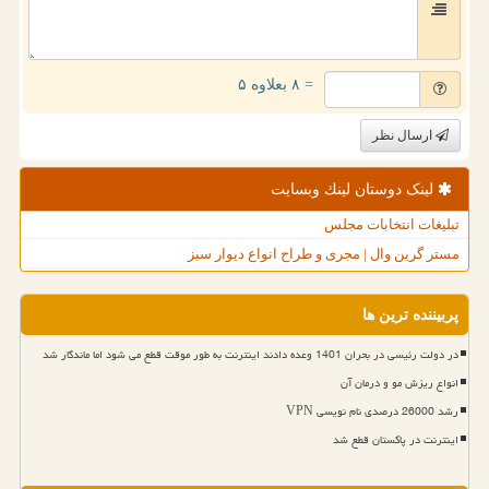
= ۸ بعلاوه ۵
ارسال نظر
لینک دوستان لینك وبسایت
تبلیغات انتخابات مجلس
مستر گرین وال | مجری و طراح انواع دیوار سبز
پربیننده ترین ها
در دولت رئیسی در بحران 1401 وعده دادند اینترنت به طور موقت قطع می شود اما ماندگار شد
انواع ریزش مو و درمان آن
رشد 26000 درصدی نام نویسی VPN
اینترنت در پاکستان قطع شد