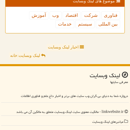
موضوع های لینك وبسایت
فناوری
شركت
اقتصاد
وب
آموزش
بین المللی
سیستم
خدمات
اخبار لینک وبسایت
لینک وبسایت:خانه
لینك وبسایت
معرفی سایتها
دروازه شما به دنیای بی کران وب سایت های برتر و اخبار داغ علم و فناوری اطلاعات
linkwebsite.ir - مالکیت معنوی سایت لینك وبسایت متعلق به مالکین آن می باشد
میانبرهای لینك وبسایت