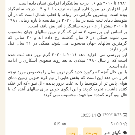
۱۹۸۱ تا ۲۰۱۰ هم ۰.۶ درجه سانتیگراد افزایش نشان داده است.
این افزایش در مورد قاره اروپا به ترتیب ۱.۶ و ۰.۴ درجه سانتیگراد
بوده است. بیشترین نگرانی در ارتباط با قطب شمال است که در آن
متوسط دمای ثبت شده در سال ۲۰۲۰ در مقایسه با بازه زمانی ۱۹۸۱
تا ۲۰۱۰ بیشتر از ۰.۶ درجه سانتیگراد افزایش یافته است.
بر اساس این بررسی، ۶ سالی که گرم ترین سالهای جهان محسوب
می شوند همگی در ۶ سال گذشته رخ داده اند و ۲۰ سالی که
گرمترین سالهای جهان محسوب می شوند همگی در ۲۱ سال قبل
قرار دارند.
این بررسی می افزاید: دهه ۲۰۱۱ تا ۲۰۲۰ گرم ترین دهه ثبت شده
است که از سال ۱۹۸۰ میلادی به بعد روند صعودی آشکاری را ادامه
داده است.
با این حال آنچه که رکورد جدید گرم ترین سال را بخصوص مورد توجه
قرار می دهد این است که بخش هایی از نیم کره جنوبی زمین دمای
هوای پایین تر از متوسط را به علت بروز پدیده «ال نینو »که اثر خنک
کننده داشت، تجربه کردند و این الگوی خوبی برای سالهای آینده که با
«ال نینو گرم کننده» مواجهند، محسوب نمی گردد.
1399/10/23
19:55:14
619
/ 5
0.0
تگهای خبر:
اینترنت
,
وب