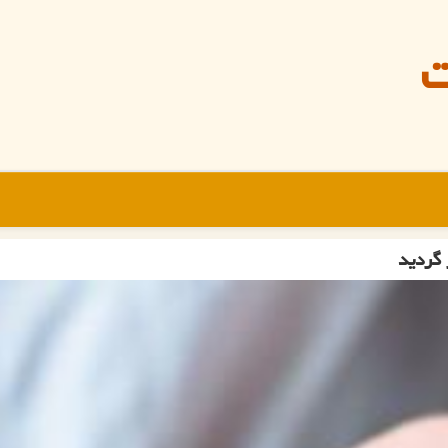
ت
 گردید