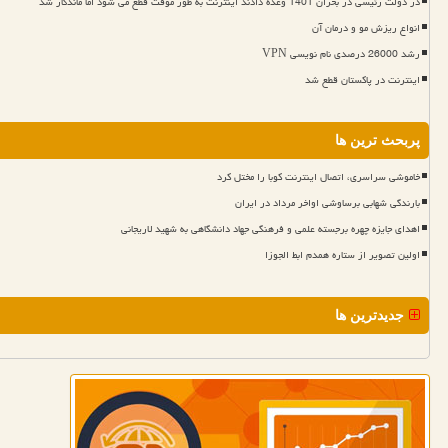
در دولت رئیسی در بحران 1401 وعده دادند اینترنت به طور موقت قطع می شود اما ماندگار شد
انواع ریزش مو و درمان آن
رشد 26000 درصدی نام نویسی VPN
اینترنت در پاکستان قطع شد
پربحث ترین ها
خاموشی سراسری، اتصال اینترنت کوبا را مختل کرد
بارندگی شهابی برساوشی اواخر مرداد در ایران
اهدای جایزه چهره برجسته علمی و فرهنگی جهاد دانشگاهی به شهید لاریجانی
اولین تصویر از ستاره همدم ابط الجوزا
جدیدترین ها