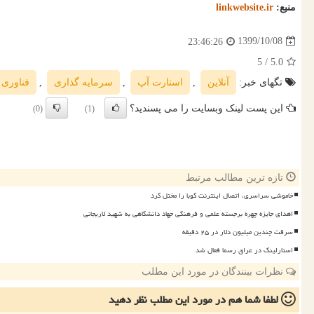
منبع:
linkwebsite.ir
1399/10/08
23:46:26
/ 5
5.0
تگهای خبر:
آنلاین
,
استارت آپ
,
سرمایه گذاری
,
فناوری
این پست لینک وبسایت را می پسندید؟
(0)
(1)
تازه ترین مطالب مرتبط
خاموشی سراسری، اتصال اینترنت کوبا را مختل کرد
اهدای جایزه چهره برجسته علمی و فرهنگی جهاد دانشگاهی به شهید لاریجانی
سرقت چندین میلیون دلار در ۲۵ دقیقه
استارلینک در عراق رسما فعال شد
نظرات بینندگان در مورد این مطلب
لطفا شما هم
در مورد این مطلب
نظر دهید