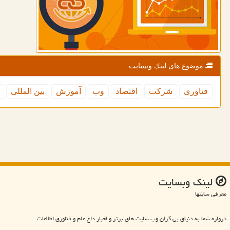
موضوع های لینك وبسایت
فناوری
شركت
اقتصاد
وب
آموزش
بین المللی
لینك وبسایت
معرفی سایتها
دروازه شما به دنیای بی کران وب سایت های برتر و اخبار داغ علم و فناوری اطلاعات