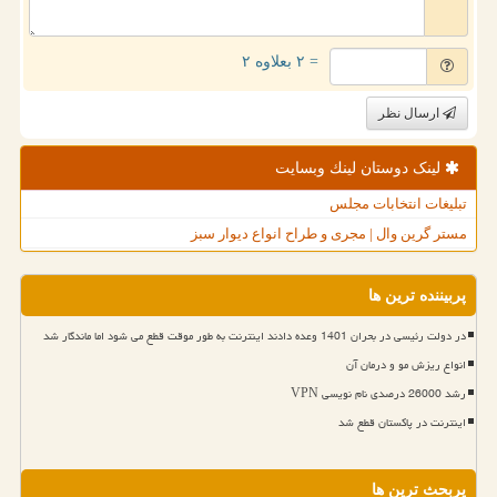
= ۲ بعلاوه ۲
ارسال نظر
لینک دوستان لینك وبسایت
تبلیغات انتخابات مجلس
مستر گرین وال | مجری و طراح انواع دیوار سبز
پربیننده ترین ها
در دولت رئیسی در بحران 1401 وعده دادند اینترنت به طور موقت قطع می شود اما ماندگار شد
انواع ریزش مو و درمان آن
رشد 26000 درصدی نام نویسی VPN
اینترنت در پاکستان قطع شد
پربحث ترین ها