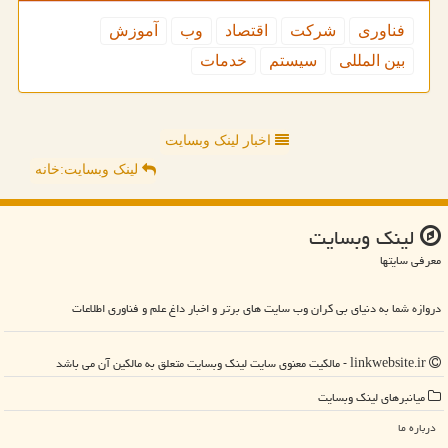
فناوری
شركت
اقتصاد
وب
آموزش
بین المللی
سیستم
خدمات
اخبار لینک وبسایت
لینک وبسایت:خانه
لینك وبسایت
معرفی سایتها
دروازه شما به دنیای بی کران وب سایت های برتر و اخبار داغ علم و فناوری اطلاعات
linkwebsite.ir - مالکیت معنوی سایت لینك وبسایت متعلق به مالکین آن می باشد
میانبرهای لینك وبسایت
درباره ما