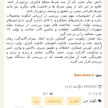
دانش بنیان شدن باید از سه شرط سطح فناوری، برخوردار باشد.
علاوه بر این باید از پیش شرط ها و خاصیت های دیگری نیز مانند
شرط طراحی مبتنی بر تحقیق و توسعه برخوردار باشد.
یکی از خصوصیات مهم مورد بررسی در ارزیابی اینگونه محصولات
«بازه و دقت پارامترهای عملکردی یا قابل اندازه گیری یا پارامترهای
پروسه تولید» است. شاخصه های مورد بررسی در پروسه تولید
تجهیزات آزمایشگاهی، قطعات و ماشین آلات ساخت و تولید، ۱۹
مورد مختلف را در بر می گیرد.
دما، فشار، رطوبت، دور، گشتاور، بازده، ابعاد، میزان آلایندگی، زمان
پاسخ، دقت و حساسیت، قابلیت اطمینان، قابلیت کنترل، توان، درجه
آزادی، کورس عملکرد، انعطاف و تطبیق پذیری، بالانس و توازن، عمر
و مداومت کارکرد، وزن، حجم، چگالی، سختی و زبری و تردی و
چقرمگی، همه از مواردی هستند که در بررسی یک دستگاه مورد
بررسی قرار می گیرند.
منبع:
linkwebsite.ir
1399/09/07
13:07:44
827
/ 5
5.0
تگهای خبر:
فناوری
,
محصولات
,
وب