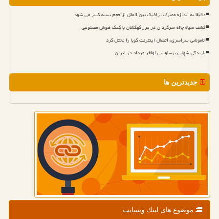
دقیقا به اندازه مصرف ترافیک بین الملل از حجم بسته کسر می شود
کشف سیاه چاله سرگردان در مرز کهکشان با کمک هوش مصنوعی
خاموشی سراسری، اتصال اینترنت کوبا را مختل کرد
بارندگی شهابی برساوشی اواخر مرداد در ایران
جدیدترین ها
موضوع های لینك وبسایت