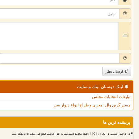
ارسال نظر
لینک دوستان لینك وبسایت
تبلیغات انتخابات مجلس
مستر گرین وال | مجری و طراح انواع دیوار سبز
پربیننده ترین ها
در دولت رئیسی در بحران 1401 وعده دادند اینترنت به طور موقت قطع می شود اما ماندگار شد