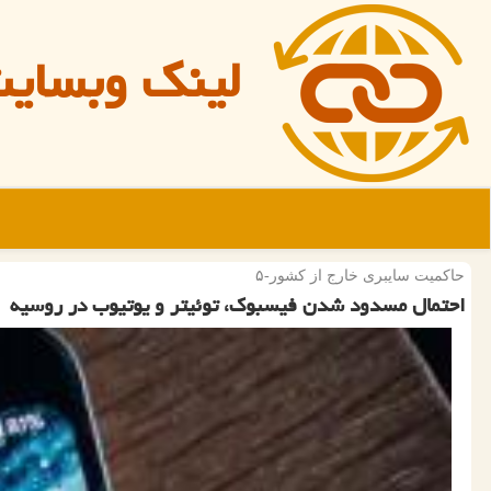
لینک وبسای
حاكمیت سایبری خارج از كشور-۵
احتمال مسدود شدن فیسبوك، توئیتر و یوتیوب در روسیه