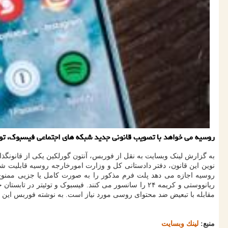
روسیه می خواهد با تصویب قانونی جدید شبكه های اجتماعی فیسبوك، توئی
به گزارش لینک وبسایت به نقل از فوربس، آنتون گورلکین یکی از قانونگذ
نوین این قانون، دفتر دادستانی کل و وزارت امورخارجه روسیه قابلیت ش
روسیه اجازه می دهد پلت فرم مذکور را به صورت کامل یا جزیی ممنوع 
ریانووستی و کریمه ۲۴ را سانسور می کنند. فیسبوک و توئ
مقابله با تبعیض ضد محتوای روسی مورد نیاز است. به نوشته فوربس این قانون به مقاما
منبع:
لینك وبسایت