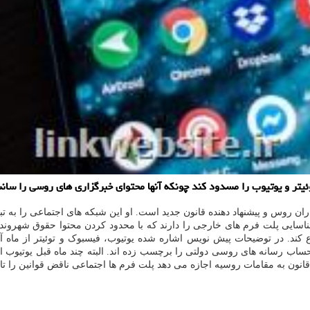
تر و یوتیوب را مسدود كند چونكه آنها محتوای خبرگزاری های روسی را سانس
اران روس و پیشنهاد دهنده قانون جدید است. او این شبکه های اجتماعی را به
ناسایی پلت فرم های خارجی را دارند که با محدود کردن محتوا حقوق شهروند
کند. در توضیحات پیش نویس اشاره شده یوتیوب، فیسبوک و توئیتر از ماه آ
یتر در تابستان حساب رسانه های روسی دولتی را برچسب زده اند. البته چند ماه قبل یوت
ت روسیه اجازه می دهد پلت فرم ها اجتماعی ناقض قوانین را تا سقف ۳ میلیون روبل هم جریم