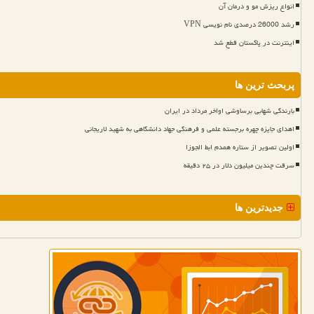
انواع ریزش مو و درمان آن
رشد 26000 درصدی نام نویسی VPN
اینترنت در پاکستان قطع شد
پربحث ترین ها
بارندگی شهابی برساوشی اواخر مرداد در ایران
اهدای جایزه چهره برجسته علمی و فرهنگی جهاد دانشگاهی به شهید لاریجانی
اولین تصویر از ستاره همدم ابط الجوزا
سرقت چندین میلیون دلار در ۲۵ دقیقه
جدیدترین ها