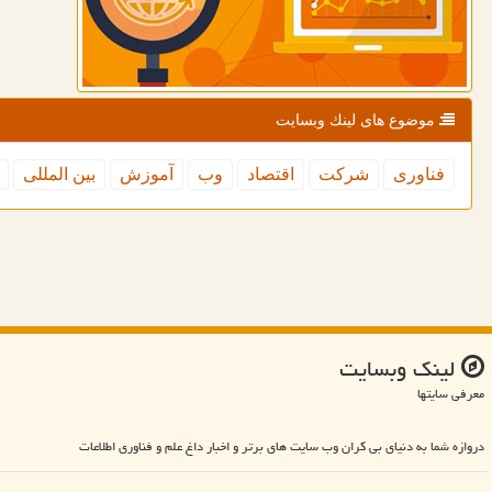
موضوع های لینك وبسایت
فناوری
شركت
اقتصاد
وب
آموزش
بین المللی
لینك وبسایت
معرفی سایتها
دروازه شما به دنیای بی کران وب سایت های برتر و اخبار داغ علم و فناوری اطلاعات