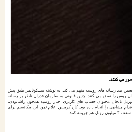
ور می كنند.
 تبعیض ضد رسانه های روسیه متهم می کند. به نوشته مسکوتایمز طبق پیش
ان روس را نقض می کنند. چنین قانونی به سازمان فدرال ناظر بر رسانه
وریل تابحال محتوای حساب های کاربری اخبار روسیه همچون راشاتودی،
یوب اقدام مشابهی را انجام داده بود. کاخ کرملین اعلام نمود این مکانیسم برای
ه کنند.