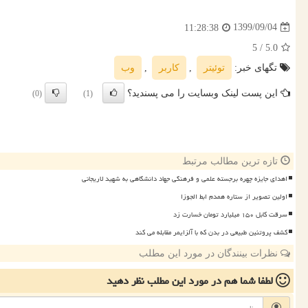
1399/09/04
11:28:38
/ 5
5.0
تگهای خبر:
توئیتر
,
كاربر
,
وب
این پست لینک وبسایت را می پسندید؟
(0)
(1)
تازه ترین مطالب مرتبط
اهدای جایزه چهره برجسته علمی و فرهنگی جهاد دانشگاهی به شهید لاریجانی
اولین تصویر از ستاره همدم ابط الجوزا
سرقت کابل ۱۵۰ میلیارد تومان خسارت زد
کشف پروتئین طبیعی در بدن که با آلزایمر مقابله می کند
نظرات بینندگان در مورد این مطلب
لطفا شما هم
در مورد این مطلب
نظر دهید