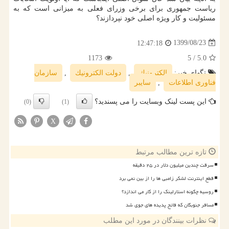
ریاست جمهوری برای برخی وزرای فعلی به میزانی است که به
مسئولیت و کار ویژه اصلی خود نپردازند؟
1399/08/23
12:47:18
1173
/ 5
5.0
تگهای خبر:
الكترونیك
,
دولت الكترونیك
,
سازمان
فناوری اطلاعات
,
سایبر
این پست لینک وبسایت را می پسندید؟
(0)
(1)
X
تازه ترین مطالب مرتبط
سرقت چندین میلیون دلار در ۲۵ دقیقه
قطع اینترنت لشکر زامبی ها را از بین نمی برد
روسیه چگونه استارلینک را از کار می اندازد؟
مسافر جنوبگان که فاتح پدیده های جوی شد
نظرات بینندگان در مورد این مطلب