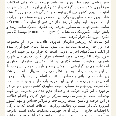
سپر دفاعی مورد نظر وزیر، به مانند توسعه شبکه ملی اطلاعات
صرفاً روی کاغذ صورت گرفته و از تاثیرگذاری آن بر افزایش ضریب
امنیت سایبری کشور هیچ اثری نیست. به تازگی هم در دو روز گذشته
شاهد بروز حمله سایبری دیگر، این دفعه در زیرمجموعه خود وزارت
ارتباطات بوده ‎ایم. بنابر گزارش های دریافتی از سایت (zone-h) (که
سایت معتبر جهانی به منظور معرفی رده هکرها است)، سایت رصد و
پایش دولت الکترونیکی به نشانی (e-monitor.ito.gov.ir) توسط یک تیم
هکری مورد هک قرار گرفته است.
این سایت که زیرنظر سازمان فناوری اطلاعات ایران، از مجموعه
های وزارت ارتباطات مدیریت می شود، شامل دیتای جمع آوری شده
از اغلب دستگاههای اجرایی دولتی است که قرار بود در جهت اجرای
طرح دولت الکترونیکی مورد استفاده قرار بگیرد. چندی قبل شهره
ناصری، معاونت سیاستگذاری و اعتباربخشی سازمان فناوری
اطلاعات، هم در گزارشی از امکان رصد و بازدید آخرین پیشرفت ها
در این سایت خبرداده بود. به نظر می رسد سریال ادامه دار هک
زیرساخت های دولتی و حساس نه تنها به اتمام نرسیده، بلکه با وجود
انفعال در مدیران و مسئولین این حوزه وارد فاز جدیدی شده است.
هک سایت زیرمجموعه متولی امنیت سایبری کشور، مبین ناتوانی در
برخورد با این گونه حرکت ها و فقدان عزم جدی در مدیریت این گونه
تهدیدات است. به نظر می رسد تمرکز بر حوزه کاری و اقدام فعالانه
در این عرصه و تأمین امنیت زیرساخت و مراکز حساس و مهم کشور
امروزه یکی از مهمترین وظایف وزارت ارتباطات است که به تازگی
با اقدامات خارج از عرف آذری جهرمی مسکوت مانده است. باتوجه
به آنچه بیان شد حال سوال اصلی اینجاست که آیا اولویت انتخابات