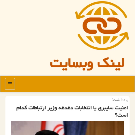
لینک وبسایت
منو
یادداشت؛
امنیت سایبری یا انتخابات دغدغه وزیر ارتباطات كدام
است؟