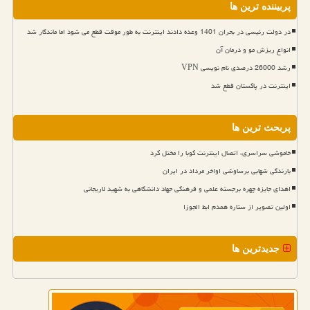
پربیننده ترین ها
در دولت رئیسی در بحران 1401 وعده دادند اینترنت به طور موقت قطع می شود اما ماندگار شد
انواع ریزش مو و درمان آن
رشد 26000 درصدی نام نویسی VPN
اینترنت در پاکستان قطع شد
پربحث ترین ها
خاموشی سراسری، اتصال اینترنت کوبا را مختل کرد
بارندگی شهابی برساوشی اواخر مرداد در ایران
اهدای جایزه چهره برجسته علمی و فرهنگی جهاد دانشگاهی به شهید لاریجانی
اولین تصویر از ستاره همدم ابط الجوزا
جدیدترین ها