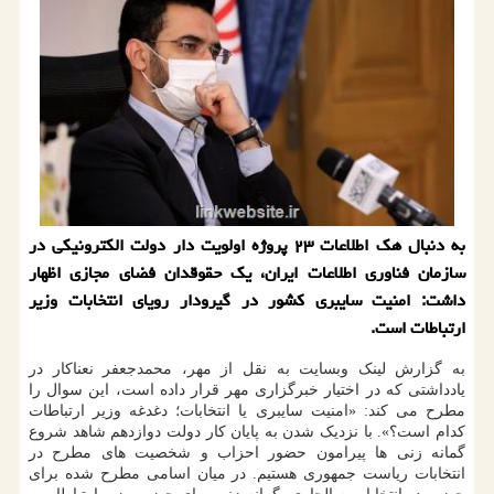
به دنبال هك اطلاعات ۲۳ پروژه اولویت دار دولت الكترونیكی در
سازمان فناوری اطلاعات ایران، یك حقوقدان فضای مجازی اظهار
داشت: امنیت سایبری كشور در گیرودار رویای انتخابات وزیر
ارتباطات است.
به گزارش لینک وبسایت به نقل از مهر، محمدجعفر نعناکار در
یادداشتی که در اختیار خبرگزاری مهر قرار داده است، این سوال را
مطرح می کند: «امنیت سایبری یا انتخابات؛ دغدغه وزیر ارتباطات
کدام است؟». با نزدیک شدن به پایان کار دولت دوازدهم شاهد شروع
گمانه زنی ها پیرامون حضور احزاب و شخصیت های مطرح در
انتخابات ریاست جمهوری هستیم. در میان اسامی مطرح شده برای