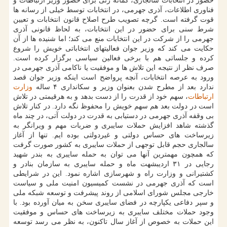
حضور در انتخابات سالجاری، گمانه زنی برای حضور وزیر ارتباطات و
فناوری اطلاعات، آذری جهرمی، در انتخابات توسط خیلی از رسانه ها
قوت گرفته است. گرچه تصویب طرح اصلاح قانون انتخابات و تعیین
شرط سنی برای حضور در این انتخابات، به لحاظ قانونی آذری
جهرمی را از شرکت در این انتخابات منع می کند؛ اما شنیده ها از آن
حکایت می کند که وزیر جوان فعالیتهای انتخاباتی خویش را شروع
کرده و جلساتی هم با برخی فعالین سیاسی برگزار کرده است.
صرف نظر از نتیجه این تلاش ها و موفقیت یا ناکامی آذری جهرمی در
ورود به عرصه انتخابات، آنچه پرواضح است اینکه وزیر جوان قصد
ندارد بعد از مطرح شدن بعنوان وزیر و سکانداری ۴ ساله
وزارت
ارتباطات
، سهم خود از قدرت را از دست بدهد و به هرقیمتی در تلاش
است در دولت بعد هم سهم خویش را محفوظ نگه دارد. در کنار تلاش
بی وقفه آذری جهرمی در دستیابی به قدرت در دولت آتی، در چند ماه
گذشته شاهد افزایش حملات سایبری و ضربات مهم و ویرانگر به
زیرساخت های حساس دولتی و غیردولتی بوده ایم. تنها از آغاز
سالجاری حجم قابل توجهی از حملات سایبری به کشور صورت گرفت
که همچون مهمترین آنها می توان به حمله سایبری به بندر شهید
رجایی در ۳۱ اردیبشهت ماه و حمله سایبری به سازمان بنادر و
کشتیرانی و وزارت راه و شهرسازی اشاره نمود. این در شرایطی
است که آذری جهرمی در نشست کمیسیون امنیت ملی و سیاست
خارجی مجلس شورای اسلامی از روند پیشرفت و توسعه شبکه ملی
و سپر دفاعی یکپارچه در فضای سایبری سخن به میان آورده بود. با
وجود حملات مختلف سایبری به زیرساخت های حساس و موفقیت
این حملات به خصوص از آغاز سال تاکنون، به نظر می رسد توسعه