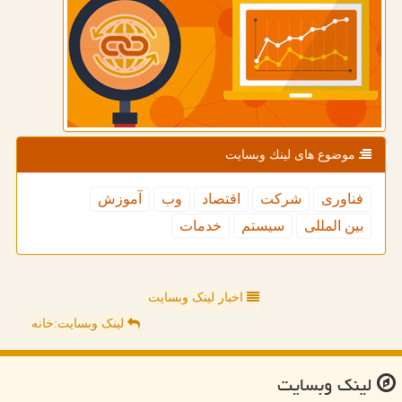
موضوع های لینك وبسایت
فناوری
شركت
اقتصاد
وب
آموزش
بین المللی
سیستم
خدمات
اخبار لینک وبسایت
لینک وبسایت:خانه
لینك وبسایت