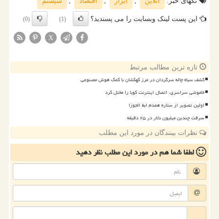
تگهای خبر:
آنلاین
,
ابزار
,
اقتصاد
,
سیستم
این پست لینک وبسایت را می پسندید؟
(0)
(1)
X
تازه ترین مطالب مرتبط
کشف سیاه چاله سرگردان در مرز کهکشان با کمک هوش مصنوعی
خاموشی سراسری، اتصال اینترنت کوبا را مختل کرد
اولین تصویر از ستاره همدم ابط الجوزا
سرقت چندین میلیون دلار در ۲۵ دقیقه
نظرات بینندگان در مورد این مطلب
لطفا شما هم
در مورد این مطلب
نظر دهید