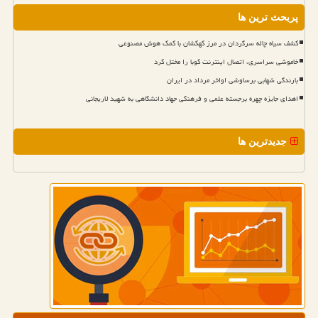
پربحث ترین ها
کشف سیاه چاله سرگردان در مرز کهکشان با کمک هوش مصنوعی
خاموشی سراسری، اتصال اینترنت کوبا را مختل کرد
بارندگی شهابی برساوشی اواخر مرداد در ایران
اهدای جایزه چهره برجسته علمی و فرهنگی جهاد دانشگاهی به شهید لاریجانی
جدیدترین ها