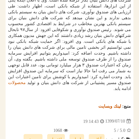
شرکت های دانش بنیان بکار گرفته شده است. وی با اعلان اینکه یکی
از این ابزارها، استفاده از شبکه بانکی است، اظهار داشت: طی
ارزیابی های صندوق نوآوری، شرکت های دانش بنیان به سیستم بانکی
بدهی ندارند و این نشان میدهد که شرکت های دانش بنیان برای
سیستم بانکی بهترین مخاطب در شرایط بد اقتصادی کشور محسوب
می شوند. رئیس صندوق نوآوری و شکوفایی افزود: از سال۹۷ تابحال
شرکتهای دانش بنیان رشد زیادی داشتند که این جهش مدیون همکاری
با شبکه های بانکی است. وی افزود: اگر حمایت شبکه بانکی نبود
نمی توانستیم اثر بخشی تامین مالی برای شرکت های دانش بنیان را
داشته باشیم. وحدت اضافه کرد: امیدواریم بتوانیم افزایش سرمایه
صندوق را از طرف صندوق توسعه ملی داشته باشیم. بگفته وی، آن
زمان که اعتبارات صندوق ۳ هزار میلیارد تومانی بود، عدد قابل توجهی
به شمار می رفت اما حالا نیاز است که سرمایه این صندوق افزایش
یابد. وحدت اشاره کرد: امیدواریم با کوشش برای تامین اعتبارات این
صندوق مسیر پشتیبانی از شرکت های دانش بنیان و تولید
محصولات
ادامه یابد.
منبع:
لینك وبسایت
1399/07/10
19:14:43
1068
/ 5
5.0