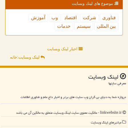
موضوع های لینك وبسایت
فناوری
شركت
اقتصاد
وب
آموزش
بین المللی
سیستم
خدمات
اخبار لینک وبسایت
لینک وبسایت:خانه
لینك وبسایت
معرفی سایتها
دروازه شما به دنیای بی کران وب سایت های برتر و اخبار داغ علم و فناوری اطلاعات
linkwebsite.ir - مالکیت معنوی سایت لینك وبسایت متعلق به مالکین آن می باشد
میانبرهای لینك وبسایت