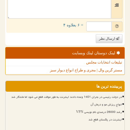
= ۶ بعلاوه ۴
ارسال نظر
لینک دوستان لینك وبسایت
تبلیغات انتخابات مجلس
مستر گرین وال | مجری و طراح انواع دیوار سبز
پربیننده ترین ها
در دولت رئیسی در بحران 1401 وعده دادند اینترنت به طور موقت قطع می شود اما ماندگار شد
انواع ریزش مو و درمان آن
رشد 26000 درصدی نام نویسی VPN
اینترنت در پاکستان قطع شد