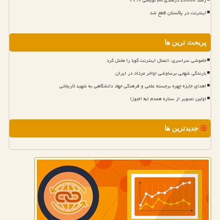
رشد 26000 درصدی نام نویسی VPN
اینترنت در پاکستان قطع شد
پربحث ترین ها
خاموشی سراسری، اتصال اینترنت کوبا را مختل کرد
بارندگی شهابی برساوشی اواخر مرداد در ایران
اهدای جایزه چهره برجسته علمی و فرهنگی جهاد دانشگاهی به شهید لاریجانی
اولین تصویر از ستاره همدم ابط الجوزا
جدیدترین ها