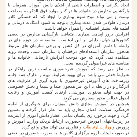
ایجاد نگرانی و اضطراب ناشی از ابتلای دانش آموزان همزمان با
بازگشایی مدارس در خانواده ها در کنار موارد فوق الذکر به مصلحت
نیست و می تواند موج سوم بیماری را ایجاد کند که خستگی کادر
درمان، طولانی شدن مدت بیماری باتوجه به کمبود امکانات درمانی و
لطمه های بیشتر اقتصادی را همراه خواهد داشت.
افزایش بروز اپیدمی بیماری، متعاقب بازگشایی مدارس در بعضی
کشورهای جهان، دلیلی بر این ادعاست. متأسفانه در حوزه های در
رابطه با دانش آموزان در کل کشور و برخی سازمان های مرتبط
همچون سازمان استعدادهای درخشان یا سازمان سما، وحدت رویه
مشاهده نمی گردد که خود موجب افزایش نارضایتی خانواده ها و
مقایسه های غیراصولی گردیده است.
به نظر می رسد که آموزش غیرحضوری مناسب ترین راهکار در
شرایط فعلی می باشد. برای بهبود شرایط، تهیه و تدارک همه جانبه
زیرساخت های آموزش غیرحضوری با بهره گیری از ظرفیت های
اثرگذار و در رابطه با این امر همچون صدا و سیما و بخش خصوصی
در جهت تولید محتوای آموزشی، ارتقای کیفیت آموزش و رعایت
اصول عدالت محور سفارش می گردد.
همچنین در آموزش مجازی دانش آموزان، برای جلوگیری از لطمه
فرهنگی، سلامت فضای مجازی باید مد نظر قرار گرفته و تضمین
گردد و جهت برخورداری یکسان تمامی اقشار دانش آموزی از اینترنت
در زیرساختهای آموزش غیرحضوری، ارتباط نزدیک وزارت آموزش و
پرورش و
وزارت ارتباطات
و فناوری می تواند مؤثر واقع گردد.
در صورت ایجاب لزوم برگزاری کلاس ها به صورت حضوری در بعضی