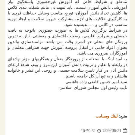
مناطق و شرایط خاص که آموزش غیرحضوری پاسخگوی نیاز
آموزشی دانش آموزان نیست، باید تمهیداتی مانند شیفت بندی کلاس
ها، کاهش تعداد دانش آموزان، توزیع مناسب وسایل حفاظت فردی با
به کارگیری خلاقیت های لازم، مشارکت خیرین سلامت و ایجاد تهویه
مناسب در کلاس و … اندیشیده شود.
در شرایط برگزاری کلاس ها به صورت حضوری، باتوجه به بافت
جمعیتی و شرایط اقلیمی، وضعیت اقتصادی و معیشتی، نیاز به تدوین
پروتکل های محلی در اسرع وقت می باشد. توانمندسازی والدین
بعنوان افراد حامی در انتقال پروسه آموزش جهت همراهی معلمان و
آموزگاران ضروری می باشد.
به امید اینکه با استعانت از پروردگار متعال و همکاریهای مؤثر نهادهای
در رابطه با تعلیم و تربیت دانش آموزان این مرز و بوم، شاهد ارتقای
دانش آنان در کنار تامین سلامت جسمی و روحی این قشر و خانواده
هایشان و به تبع آن کل جامعه باشیم.
سید امیر حسین قاضی زاده هاشمی
نایب رئیس اول مجلس شورای اسلامی
منبع:
لینك وبسایت
1399/06/21
10:59:31