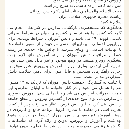
ویروس در سطح جامعه را پیش بینی نمود.
متن نامه قاضی زاده هاشمی به شرح زیر است:
حجت الاسلام والمسلمین جناب آقای دکتر حسن روحانی
ریاست محترم جمهوری اسلامی ایران
سلام علکیم؛
همانگونه که مستحضرید، بازگشایی مدارس در شرایطی انجام می
گیرد که کشور ما همانند سایر کشورهای جهان در شرایط بحرانی
پاندمی کووید -۱۹ می باشد و دانش آموزان با شرایط نوپدیدی برای
رویارویی احتمالی با بیماریهای تنفسی مواجهند و از سویی خانواده ها
با ابهامات اساسی و اولیای مدرسه با چالش های جدیدی در زمینه
حفظ و مراقبت دانش آموزان و ارائه آموزش های لازم جهت
پیشگیری روبرو هستند. در وضع موجود و غیر قابل پیش بینی بودن
شرایط آتی اپیدمی بیماری، وزارت اموزش و پرورش هنوز موفق به
اجرای راهکارهای مشخص و قابل قبول برای تامین سلامت دانش
آموزان در مداس نشده است.
با عنایت به گستردگی جمعیت دانش آموزان که نزدیک به ۱۴ میلیون
نفر را شامل می شود و در کنار خانواده ها و اولیای مدارس، این
جمعیت بمراتب افزایش می یابد و با اجرایی شدن آموزش حضوری
در مدارس می توان موج جدیدی از گسترش ویروس در سطح جامعه
را پیش بینی کرد. با این پیش فرض انتظار می رفت پس از کسب
تجارب قبلی در مقابله با بیماری کرونا، برنامه جامع و کاربردی در
زمینه آموزش غیرحضوری دانش آموزان توسط دو وزارت متبوع
بهداشت و آموزش و پرورش، تدوین و ارائه گردد که متأسفانه با
نگرش غیرعلمی «مدرسه محور» در شرایط فعلی، بدون نهادینه