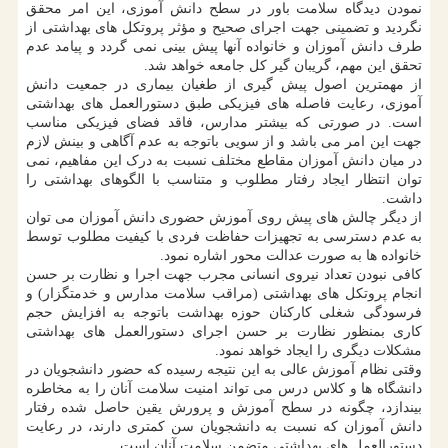
نمودن دیدگاه سلامت باور در سطح دانش آموزی، این امر محقق
نگردید و تضمینی جهت اجرای صحیح و مؤثر پروتکل های بهداشتی از
طرف دانش آموزان و خانواده آنها پیش بینی نمی گردد و پیامد عدم
تحقق این مهم، گریبان گیر کل جامعه خواهد شد.
از مهمترین اصول پیش گیری از طغیان بیماری در جمعیت دانش
آموزی، رعایت فاصله های فیزیکی طبق دستورالعمل های بهداشتی
است. در صورتی که بیشتر مدارس، فاقد فضای فیزیکی مناسب
جهت این امر می باشد و از سویی باتوجه به عدم آگاهی و بینش لازم
در میان دانش آموزان مقاطع مختلف نسبت به درک این مفاهیم، نمی
توان انتظار ایجاد رفتار مطلوب و متناسب با الگوهای بهداشتی را
داشت.
از دیگر چالش های پیش روی آموزش حضوری دانش آموزان می توان
به عدم دسترسی به تجهیزات حفاظت فردی با کیفیت مطلوب توسط
خانواده ها به صورت عدالت محور اشاره نمود.
کافی نبودن تعداد نیروی انسانی مجرب جهت اجرا و نظارت بر حسن
انجام پروتکل های بهداشتی (مراقب سلامت مدارس و خدمتگزار) و
فرسودگی شغلی کارکنان حوزه بهداشت باتوجه به افزایش حجم
کاری بمنظور نظارت بر حسن اجرای دستورالعمل های بهداشتی
مشکلات دیگری را ایجاد خواهد نمود.
وقتی نظام آموزش عالی به این نتیجه رسیده که حضور دانشجویان در
دانشگاه ها و کلاس درس می تواند امنیت سلامت آنان را به مخاطره
بیندازد، چگونه در سطح آموزش و پرورش یقین حاصل شده رفتار
دانش آموزان که نسبت به دانشجویان سن کمتری دارند، در رعایت
دستورالعمل های بهداشتی متضمن سلامت آنان است.