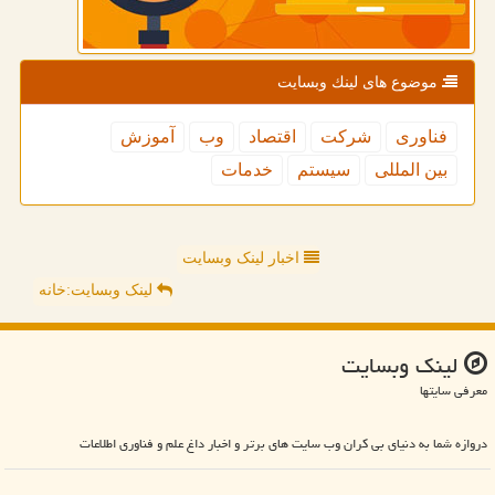
موضوع های لینك وبسایت
فناوری
شركت
اقتصاد
وب
آموزش
بین المللی
سیستم
خدمات
اخبار لینک وبسایت
لینک وبسایت:خانه
لینك وبسایت
معرفی سایتها
دروازه شما به دنیای بی کران وب سایت های برتر و اخبار داغ علم و فناوری اطلاعات