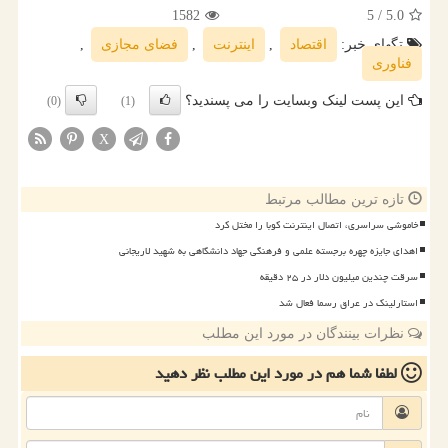
1582
/ 5
5.0
تگهای خبر:
اقتصاد
,
اینترنت
,
فضای مجازی
,
فناوری
این پست لینک وبسایت را می پسندید؟
(0)
(1)
X
تازه ترین مطالب مرتبط
خاموشی سراسری، اتصال اینترنت کوبا را مختل کرد
اهدای جایزه چهره برجسته علمی و فرهنگی جهاد دانشگاهی به شهید لاریجانی
سرقت چندین میلیون دلار در ۲۵ دقیقه
استارلینک در عراق رسما فعال شد
نظرات بینندگان در مورد این مطلب
لطفا شما هم
در مورد این مطلب
نظر دهید