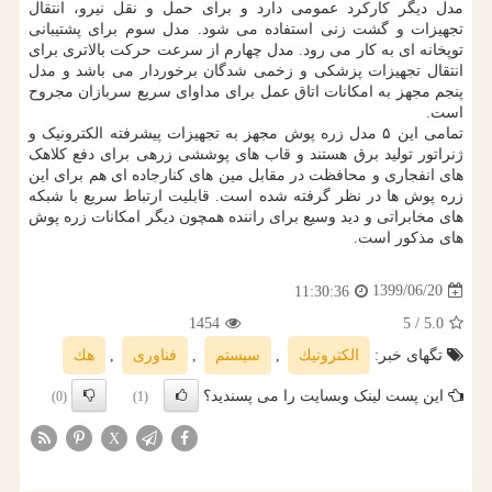
مدل دیگر کارکرد عمومی دارد و برای حمل و نقل نیرو، انتقال
تجهیزات و گشت زنی استفاده می شود. مدل سوم برای پشتیبانی
توپخانه ای به کار می رود. مدل چهارم از سرعت حرکت بالاتری برای
انتقال تجهیزات پزشکی و زخمی شدگان برخوردار می باشد و مدل
پنجم مجهز به امکانات اتاق عمل برای مداوای سریع سربازان مجروح
است.
تمامی این ۵ مدل زره پوش مجهز به تجهیزات پیشرفته الکترونیک و
ژنراتور تولید برق هستند و قاب های پوششی زرهی برای دفع کلاهک
های انفجاری و محافظت در مقابل مین های کنارجاده ای هم برای این
زره پوش ها در نظر گرفته شده است. قابلیت ارتباط سریع با شبکه
های مخابراتی و دید وسیع برای راننده همچون دیگر امکانات زره پوش
های مذکور است.
1399/06/20
11:30:36
1454
/ 5
5.0
تگهای خبر:
الكترونیك
,
سیستم
,
فناوری
,
هك
این پست لینک وبسایت را می پسندید؟
(0)
(1)
X