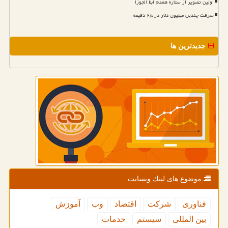
اولین تصویر از ستاره همدم ابط الجوزا
سرقت چندین میلیون دلار در ۲۵ دقیقه
جدیدترین ها
موضوع های لینك وبسایت
فناوری
شركت
اقتصاد
وب
آموزش
بین المللی
سیستم
خدمات