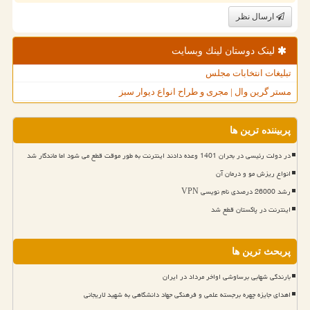
ارسال نظر
لینک دوستان لینك وبسایت
تبلیغات انتخابات مجلس
مستر گرین وال | مجری و طراح انواع دیوار سبز
پربیننده ترین ها
در دولت رئیسی در بحران 1401 وعده دادند اینترنت به طور موقت قطع می شود اما ماندگار شد
انواع ریزش مو و درمان آن
رشد 26000 درصدی نام نویسی VPN
اینترنت در پاکستان قطع شد
پربحث ترین ها
بارندگی شهابی برساوشی اواخر مرداد در ایران
اهدای جایزه چهره برجسته علمی و فرهنگی جهاد دانشگاهی به شهید لاریجانی