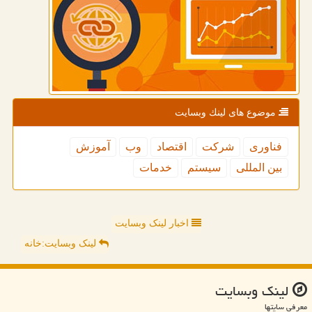
موضوع های لینك وبسایت
فناوری
شركت
اقتصاد
وب
آموزش
بین المللی
سیستم
خدمات
اخبار لینک وبسایت
لینک وبسایت:خانه
لینك وبسایت
معرفی سایتها