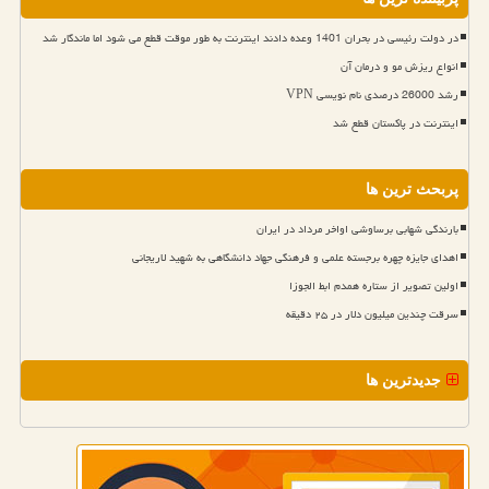
در دولت رئیسی در بحران 1401 وعده دادند اینترنت به طور موقت قطع می شود اما ماندگار شد
انواع ریزش مو و درمان آن
رشد 26000 درصدی نام نویسی VPN
اینترنت در پاکستان قطع شد
پربحث ترین ها
بارندگی شهابی برساوشی اواخر مرداد در ایران
اهدای جایزه چهره برجسته علمی و فرهنگی جهاد دانشگاهی به شهید لاریجانی
اولین تصویر از ستاره همدم ابط الجوزا
سرقت چندین میلیون دلار در ۲۵ دقیقه
جدیدترین ها