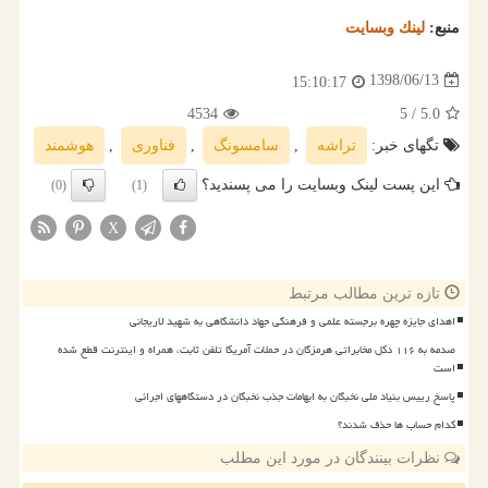
منبع:
لینك وبسایت
1398/06/13
15:10:17
4534
/ 5
5.0
تگهای خبر:
تراشه
,
سامسونگ
,
فناوری
,
هوشمند
این پست لینک وبسایت را می پسندید؟
(0)
(1)
X
تازه ترین مطالب مرتبط
اهدای جایزه چهره برجسته علمی و فرهنگی جهاد دانشگاهی به شهید لاریجانی
صدمه به ۱۱۶ دکل مخابراتی هرمزگان در حملات آمریکا تلفن ثابت، همراه و اینترنت قطع شده
است
پاسخ رییس بنیاد ملی نخبگان به ابهامات جذب نخبگان در دستگاههای اجرائی
کدام حساب ها حذف شدند؟
نظرات بینندگان در مورد این مطلب