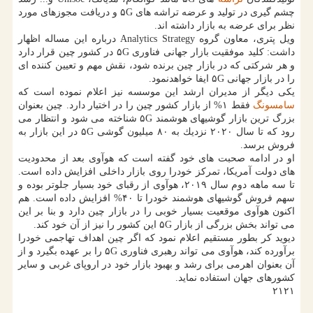
چشم گیری در تولید و عرضه تراشه های ۵G و دریافت مجوزهای مورد
نظر برای عرضه به بازار داشته اند.
ویل پتری، معاون گروه Analytics Strategy درباره این مساله اظهار
داشت: كلید موفقیت بازار جهانی فناوری ۵G در كشور چین قرار دارد
و هر شركتی كه در بازار چین برنده شود، نقش مهم و تعیین كننده ای
را در بازار جهانی ۵G ایفا خواهدنمود.
یكی دیگر از مدیران ارشد این موسسه نیز اعلام نموده است كه
سامسونگ
فقط ۱% از بازار كشور چین را در اختیار دارد. چین بعنوان
بزرگ ترین بازار گوشیهای هوشمند ۵G شناخته می شود و انتظار می
رود كه تا سال ۲۰۲۰ نزدیك به ۸۰ میلیون گوشی ۵G در این بازار به
فروش برسد.
او در ادامه صحبت های خود گفته است كه هوآوی بعد از محدودیت
های دولت آمریكا، تمركز خودرا روی بازار داخلی افزایش داده است.
تا سه ماهه دوم سال ۲۰۱۹، هوآوی از رقبای خود بسیار جلوتر بوده و
سهم فروش گوشیهای هوشمند خودرا تا ۴۰% افزایش داده است. هم
اكنون هوآوی موقعیت بسیار خوبی را در بازار چین دارد و بنا بر این
می تواند بخش بزرگی از بازار ۵G این كشور را نیز از آن خود كند.
دیوید كر بطور مستقیم اعلام نمود كه اگر چین اهداف تهاجمی خودرا
برآورده كند، هوآوی می تواند رهبری فناوری ۵G را بر عهده بگیرد و از
آن بعنوان اهرمی برای رشد و بهبود بازار خود در اروپای غربی و سایر
كشورهای جهان استفاده نماید.
۲۱۲۱