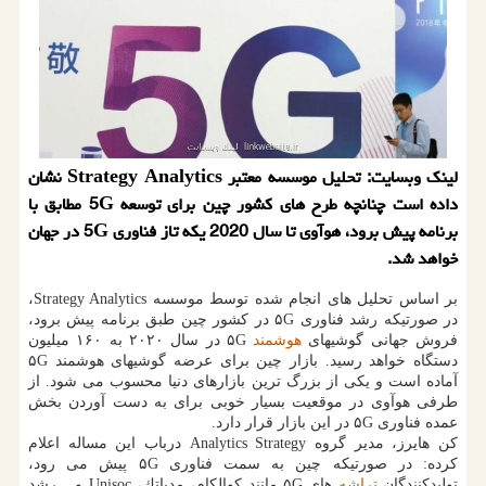
لینك وبسایت: تحلیل موسسه معتبر Strategy Analytics نشان
داده است چنانچه طرح های كشور چین برای توسعه 5G مطابق با
برنامه پیش برود، هوآوی تا سال 2020 یكه تاز فناوری 5G در جهان
خواهد شد.
بر اساس تحلیل های انجام شده توسط موسسه Strategy Analytics،
در صورتیكه رشد فناوری ۵G در كشور چین طبق برنامه پیش برود،
فروش جهانی گوشیهای
هوشمند
۵G در سال ۲۰۲۰ به ۱۶۰ میلیون
دستگاه خواهد رسید. بازار چین برای عرضه گوشیهای هوشمند ۵G
آماده است و یكی از بزرگ ترین بازارهای دنیا محسوب می شود. از
طرفی هوآوی در موقعیت بسیار خوبی برای به دست آوردن بخش
عمده فناوری ۵G در این بازار قرار دارد.
كن هایرز، مدیر گروه Analytics Strategy درباب این مساله اعلام
كرده: در صورتیكه چین به سمت فناوری ۵G پیش می رود،
تولیدكنندگان
تراشه
های ۵G مانند كوالكام، مدیاتك، Unisoc و... رشد