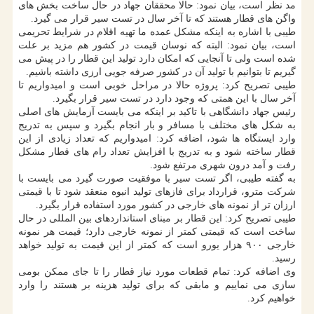
مد نظر است، بیان نمود: حالا محققان جهاد در حال ساخت بخش های
واگن های قطار هستند که تا آخر سال در تست سیر قرار می گیرد.
طیبی با اشاره به اینکه مشکل عمده ما تهیه اقلام در شرایط تحریمی
است، بیان نمود: البته که نوسان قیمت در کشور هم مزید بر علت
شده است ولی تا آنجایی که امکان دارد تولید این قطار را در پیش می
گیریم تا بتوانیم با تولید آن در کشور صرفه جویی ارزی داشته باشیم.
طیبی تصریح کرد: پروژه حالا در مراحل خوبی است و امیدواریم تا
آخر سال با این همتی که وجود دارد در تست سیر قرار بگیرد.
رئیس جهاد دانشگاهی با تاکید بر اینکه می بایست آزمایش های اصلی
به شکل های مختلف با مسافر و بار انجام بگیرد و سپس به تدریج
وارد ایستگاه ها شود، اضافه کرد: امیدواریم که تعداد زیادی از این
قطار ساخته شود و به تدریج با افزایش تعداد رام های قطار مشکل
رفت و آمد درون شهری مرتفع شود.
به گفته طیبی، اگر تست سیر با موفقیت صورت گیرد می بایست با
شرکت مترو، قرارداد برای فازهای تولید انبوه منعقد شود تا با قیمتی
ارزان تر از نمونه های خارجی در کشور مورد استفاده قرار بگیرد.
طیبی تصریح کرد: این قطار بر مبنای استانداردهای بین المللی در حال
ساخت است که قیمتی کمتر از نمونه خارجی دارد؛ قیمت هر نمونه
خارجی ۹۰۰ هزار یورو است که کمتر از این قیمت به تولید خواهد
رسید.
وی اضافه کرد: تمام قطعات مورد نیاز قطار را تا جای ممکن بومی
سازی می نماییم و مابقی که برای تولید هزینه بر هستند را وارد
خواهیم کرد.