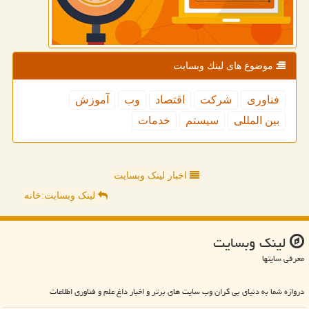
موضوع های لینك وبسایت
فناوری
شركت
اقتصاد
وب
آموزش
بین المللی
سیستم
خدمات
اخبار لینک وبسایت
لینک وبسایت:خانه
لینك وبسایت
معرفی سایتها
دروازه شما به دنیای بی کران وب سایت های برتر و اخبار داغ علم و فناوری اطلاعات