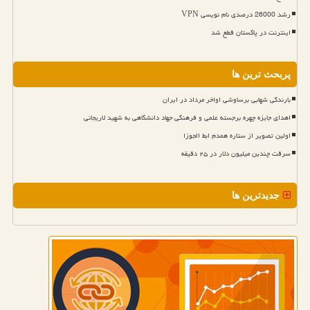
رشد 26000 درصدی نام نویسی VPN
اینترنت در پاکستان قطع شد
پربحث ترین ها
بارندگی شهابی برساوشی اواخر مرداد در ایران
اهدای جایزه چهره برجسته علمی و فرهنگی جهاد دانشگاهی به شهید لاریجانی
اولین تصویر از ستاره همدم ابط الجوزا
سرقت چندین میلیون دلار در ۲۵ دقیقه
جدیدترین ها