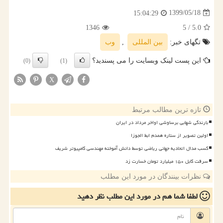
1399/05/18
15:04:29
1346
/ 5
5.0
تگهای خبر:
بین المللی
,
وب
این پست لینک وبسایت را می پسندید؟
(0)
(1)
X
تازه ترین مطالب مرتبط
بارندگی شهابی برساوشی اواخر مرداد در ایران
اولین تصویر از ستاره همدم ابط الجوزا
کسب مدال اتحادیه جهانی ریاضی توسط دانش آموخته مهندسی کامپیوتر شریف
سرقت کابل ۱۵۰ میلیارد تومان خسارت زد
نظرات بینندگان در مورد این مطلب
لطفا شما هم
در مورد این مطلب
نظر دهید