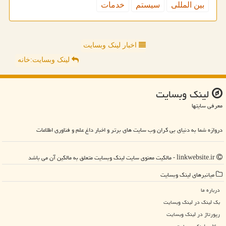
بین المللی
سیستم
خدمات
اخبار لینک وبسایت
لینک وبسایت:خانه
لینك وبسایت
معرفی سایتها
دروازه شما به دنیای بی کران وب سایت های برتر و اخبار داغ علم و فناوری اطلاعات
linkwebsite.ir - مالکیت معنوی سایت لینك وبسایت متعلق به مالکین آن می باشد
میانبرهای لینك وبسایت
درباره ما
بک لینک در لینك وبسایت
رپورتاژ در لینك وبسایت