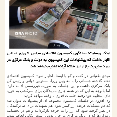
لینك وبسایت: سخنگوی كمیسیون اقتصادی مجلس شورای اسلامی
اظهار داشت كه پیشنهادات این كمیسیون به دولت و بانك مركزی در
مورد مدیریت بازار ارز هفته آینده تقدیم خواهد شد.
مهدی طغیانی در گفت و گو با ایسنا، اظهار نمود: کمیسیون اقتصادی
هفته گذشته جلساتی را با معاونین وزرا، مسئولین دولتی و رئیس کل
بانک مرکزی داشت و این جلسات به صورت غیررسمی ادامه دارد.
اما باتوجه به این که در هفته جاری نمایندگان برای سرکشی به حوزه
های انتخابیه خود رفتند جلسات قدری با وقفه مواجه گردید.
وی افزود: در جلسات کمیسیون مجموعه ای از پیشنهادات عنوان شد
که هم مشکلات عرضه ارز کمتر شود، هم تسهیلات برای صادرکنندگان
در نظر گرفته شود که ارز را به چرخه بازگردانند و هم در بخشنامه
رمزارزها که در بانک مرکزی در حال تدوین است، نکاتی لحاظ شود،