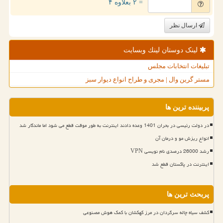
= ۲ بعلاوه ۴
ارسال نظر
لینک دوستان لینك وبسایت
تبلیغات انتخابات مجلس
مستر گرین وال | مجری و طراح انواع دیوار سبز
پربیننده ترین ها
در دولت رئیسی در بحران 1401 وعده دادند اینترنت به طور موقت قطع می شود اما ماندگار شد
انواع ریزش مو و درمان آن
رشد 26000 درصدی نام نویسی VPN
اینترنت در پاکستان قطع شد
پربحث ترین ها
کشف سیاه چاله سرگردان در مرز کهکشان با کمک هوش مصنوعی