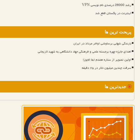
رشد 26000 درصدی نام نویسی VPN
اینترنت در پاکستان قطع شد
پربحث ترین ها
بارندگی شهابی برساوشی اواخر مرداد در ایران
اهدای جایزه چهره برجسته علمی و فرهنگی جهاد دانشگاهی به شهید لاریجانی
اولین تصویر از ستاره همدم ابط الجوزا
سرقت چندین میلیون دلار در ۲۵ دقیقه
جدیدترین ها