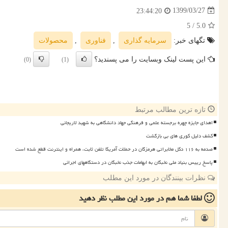
1399/03/27
23:44:20
/ 5
5.0
تگهای خبر:
سرمایه گذاری
,
فناوری
,
محصولات
این پست لینک وبسایت را می پسندید؟
(0)
(1)
تازه ترین مطالب مرتبط
اهدای جایزه چهره برجسته علمی و فرهنگی جهاد دانشگاهی به شهید لاریجانی
کشف دلیل کوری های بی بازگشت
صدمه به ۱۱۶ دکل مخابراتی هرمزگان در حملات آمریکا تلفن ثابت، همراه و اینترنت قطع شده است
پاسخ رییس بنیاد ملی نخبگان به ابهامات جذب نخبگان در دستگاههای اجرائی
نظرات بینندگان در مورد این مطلب
لطفا شما هم
در مورد این مطلب
نظر دهید