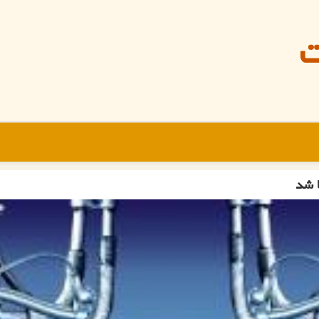
ت
ا شد