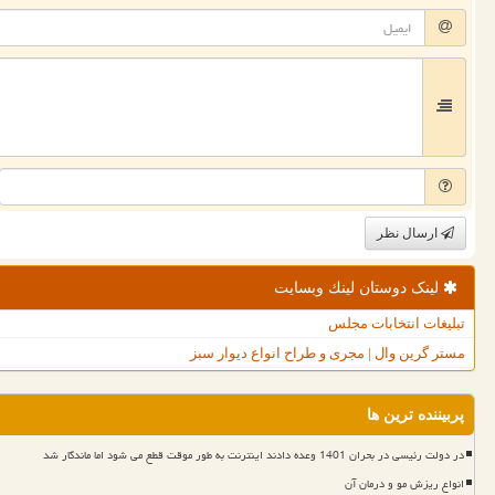
ارسال نظر
لینک دوستان لینك وبسایت
تبلیغات انتخابات مجلس
مستر گرین وال | مجری و طراح انواع دیوار سبز
پربیننده ترین ها
در دولت رئیسی در بحران 1401 وعده دادند اینترنت به طور موقت قطع می شود اما ماندگار شد
انواع ریزش مو و درمان آن