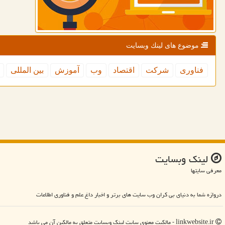
موضوع های لینك وبسایت
فناوری
شركت
اقتصاد
وب
آموزش
بین المللی
لینك وبسایت
معرفی سایتها
دروازه شما به دنیای بی کران وب سایت های برتر و اخبار داغ علم و فناوری اطلاعات
linkwebsite.ir - مالکیت معنوی سایت لینك وبسایت متعلق به مالکین آن می باشد