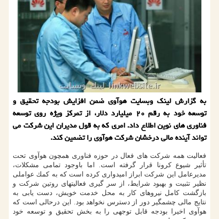
به گزارش لینك وبسایت هوآوی ضمن افزایش بودجه تحقیق و
توسعه خود به رقم ۲۰ میلیارد دلار، از تمركز ویژه روی توسعه
فناوری های نوین اطلاع داد. امری كه به قول مدیران این شركت می
تواند آینده مالی درخشان شركت هوآوی را تضمین كند.
فعالیت همه شركت های فعال در حوزه فناوری همچون هوآوی تحت
تأثیر شیوع كرونا قرار گرفته است. اما باوجود تمامی مشكلات،
مدیرعامل این شركت ابراز امیدواری كرده است كه به كمك عواملی
نظیر تثبیت و بهبود شرایط، از سر گیری فعالیتهای روتین شركت و
بازگشت كامل نیروهای كار به محل خدمت خویش، دست یابی به
نتایج مالی چشمگیر دور از دسترس نخواهد بود. این درحالی است كه
هوآوی اخیرا بودجه قابل توجهی را به بخش تحقیق و توسعه خود