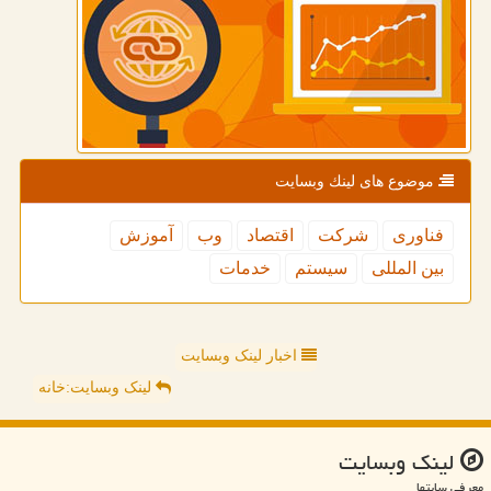
موضوع های لینك وبسایت
فناوری
شركت
اقتصاد
وب
آموزش
بین المللی
سیستم
خدمات
اخبار لینک وبسایت
لینک وبسایت:خانه
لینك وبسایت
معرفی سایتها