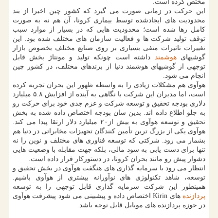
مختص كرده است.
این حركت در زمانی صورت می گیرد كه كشور چین اخیرا از بند
محدودیت های ایجادشده توسط بیماری كرونا، آن هم نه به صورت
كامل رها شده است؛ محدودیت هایی كه در بسیار از موارد سبب
توقف تولید شركت ها و فعالیت سازمان های مختلف شده بود. این
تغییرات تاثیرات منفی بسیاری بر روی صنایع مختلف بخصوص بازار
گوشیهای
هوشمند
داشته است چونكه تولید و مونتاژ بخش قابل
توجهی از گوشیهای هوشمند دنیا از برندهای مختلف، در كشور چین
انجام می شود.
هوآوی هم مشكلات زیادی را به واسطه ظهور این بحران تجربه كرده
است، اما مدیران این شركت با نگاهی به آینده از افزایش ۵.۸ میلیارد
دلاری بودجه تحقیق و توسعه شركت و عزم جدی خود برای حركت رو
به جلو اطلاع داده اند. بدین سان بودجه اختصاص داده شده به بخش
تحقیق و توسعه هوآوی به بیش از۲۰ میلیارد دلار ارتقا پیدا می كند.
هوآوی یكی از بزرگ ترین تأمین كنندگان تجهیزات مخابراتی در دنیا هم
بشمار می رود. شركتی كه توسعه فناوری های مختلف و نوین را نه
تنها برای دست یابی به سود مالی، بلكه جهت مقابله با وضعیت هایی
دشوار پیش رو مانند بحران كرونا، در دستوركار قرار داده است.
انتظار می رود با سرمایه گذاری های هنگفت هوآوی در بخش تحقیق و
توسعه، شاهد تكنولوژی های نوآورانه بیشتری از هوآوی باشیم.
همینطور این شركت سرمایه گذاری قابل توجهی را به توسعه
پردازنده
های Kirin اختصاص داده و پیشبینی می شود پیشرفت هوآوی
در حوزه پردازنده های موبایل قابل توجه باشد.