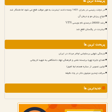
پربیننده ترین ها
در دولت رئیسی در بحران 1401 وعده دادند اینترنت به طور موقت قطع می شود اما ماندگار شد
انواع ریزش مو و درمان آن
رشد 26000 درصدی نام نویسی VPN
اینترنت در پاکستان قطع شد
پربحث ترین ها
بارندگی شهابی برساوشی اواخر مرداد در ایران
اهدای جایزه چهره برجسته علمی و فرهنگی جهاد دانشگاهی به شهید لاریجانی
اولین تصویر از ستاره همدم ابط الجوزا
سرقت چندین میلیون دلار در ۲۵ دقیقه
جدیدترین ها