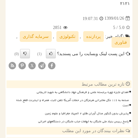
۲۱۲۱
1399/01/26
19:07:31
2851
/ 5
5.0
تگهای خبر:
پردازنده
,
تكنولوژی
,
سرمایه گذاری
,
فناوری
این پست لینک وبسایت را می پسندید؟
(0)
(1)
X
تازه ترین مطالب مرتبط
اهدای جایزه چهره برجسته علمی و فرهنگی جهاد دانشگاهی به شهید لاریجانی
صدمه به ۱۱۶ دکل مخابراتی هرمزگان در حملات آمریکا تلفن ثابت، همراه و اینترنت قطع شده
است
پذیرش بدون کنکور مدال آوران طلای ۲ المپیاد جغرافیا و علوم زمین
پاسخ رییس بنیاد ملی نخبگان به ابهامات جذب نخبگان در دستگاههای اجرائی
نظرات بینندگان در مورد این مطلب