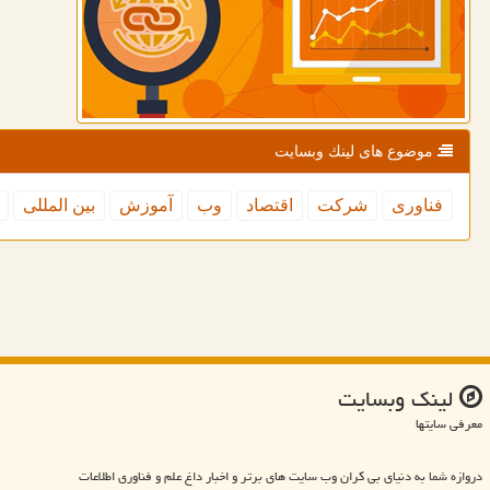
موضوع های لینك وبسایت
فناوری
شركت
اقتصاد
وب
آموزش
بین المللی
لینك وبسایت
معرفی سایتها
دروازه شما به دنیای بی کران وب سایت های برتر و اخبار داغ علم و فناوری اطلاعات