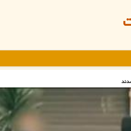
ت
شدند