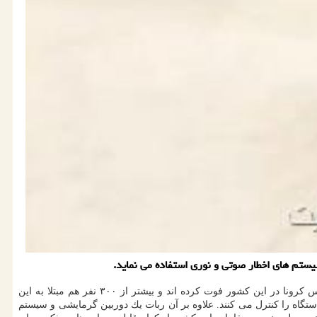
ستم های اخطار صوتی و نوری استفاده می نماید.
به گزارش لینك وبسایت به نقل از ایندپندنت، تونس برای اجرای قوانین قرنطینه از ربات ها كمك می گیرد. تاكنون ۱۰ نفر به علت مبتلا شدن به ویروس كرونا در این كشور فوت كرده اند و بیشتر از ۳۰۰ نفر هم مبتلا به این
د كه محیط اطراف دستگاه را كنترل می كنند. علاوه بر آن ربات یك دوربین گرمایشی و سیستم