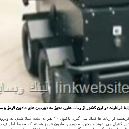
 قرنطینه در این كشور از ربات هایی مجهز به دوربین های مادون قرمز و سی
E ربات های P Shield را ساخته كه از راه دور كنترل می شوند و مجهز به دوربین مادون قرمز هستن