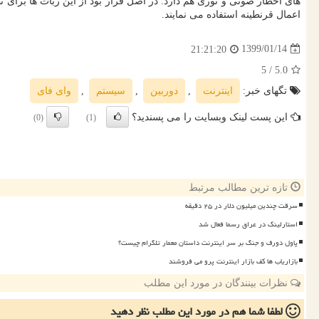
اعمال قرنطینه استفاده می نمایند.
1399/01/14
21:21:20
/ 5
5.0
تگهای خبر:
اینترنت
,
دوربین
,
سیستم
,
وای فای
این پست لینک وبسایت را می پسندید؟
(0)
(1)
تازه ترین مطالب مرتبط
سرقت چندین میلیون دلار در ۲۵ دقیقه
استارلینک در عراق رسما فعال شد
پاول دورف و جنگ بر سر اینترنت داستان معمار تلگرام چیست؟
بازاریاب ها کف بازار اینترنت پرو می فروشند
نظرات بینندگان در مورد این مطلب
لطفا شما هم
در مورد این مطلب
نظر دهید