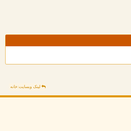
لینک وبسایت:خانه