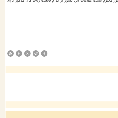
ود از این ربات ها برای نظارت استفاده گردد. این دستگاه به اینترنت وای فای یا ۴G متصل می شوند. هنوز معلوم نیست مقامات این كشور از كدام قابلیت ربات های مذكور برای
X