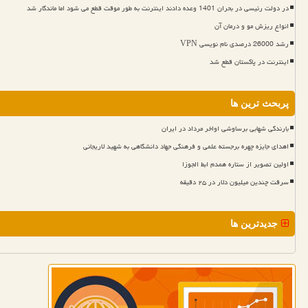
در دولت رئیسی در بحران 1401 وعده دادند اینترنت به طور موقت قطع می شود اما ماندگار شد
انواع ریزش مو و درمان آن
رشد 26000 درصدی نام نویسی VPN
اینترنت در پاکستان قطع شد
پربحث ترین ها
بارندگی شهابی برساوشی اواخر مرداد در ایران
اهدای جایزه چهره برجسته علمی و فرهنگی جهاد دانشگاهی به شهید لاریجانی
اولین تصویر از ستاره همدم ابط الجوزا
سرقت چندین میلیون دلار در ۲۵ دقیقه
جدیدترین ها