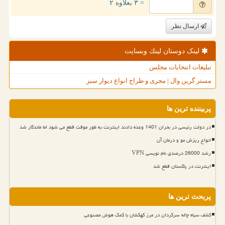
= ۳ بعلاوه ۲
ارسال نظر
لینک دوستان لینك وبسایت
تبلیغات انتخابات مجلس
مستر گرین وال | مجری و طراح انواع دیوار سبز
پربیننده ترین ها
در دولت رئیسی در بحران 1401 وعده دادند اینترنت به طور موقت قطع می شود اما ماندگار شد
انواع ریزش مو و درمان آن
رشد 26000 درصدی نام نویسی VPN
اینترنت در پاکستان قطع شد
پربحث ترین ها
کشف سیاه چاله سرگردان در مرز کهکشان با کمک هوش مصنوعی