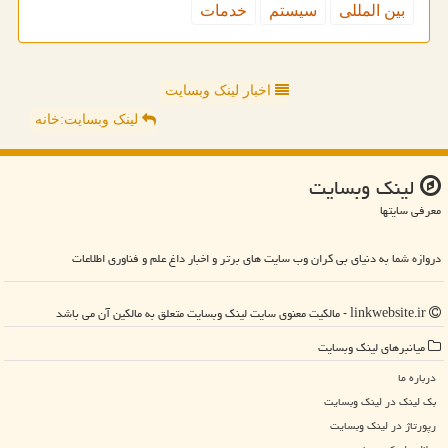
بین المللی
سیستم
خدمات
اخبار لینک وبسایت
لینک وبسایت:خانه
لینك وبسایت
معرفی سایتها
دروازه شما به دنیای بی کران وب سایت های برتر و اخبار داغ علم و فناوری اطلاعات
linkwebsite.ir - مالکیت معنوی سایت لینك وبسایت متعلق به مالکین آن می باشد
میانبرهای لینك وبسایت
درباره ما
بک لینک در لینك وبسایت
رپورتاژ در لینك وبسایت