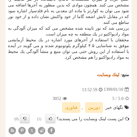
مشخص می كنند. همچون موادی كه بدین منظور به آجرها اضافه می
شود می توان به كوارتز یا ماده ای معدنی به نام فلدسپار اشاره نمود
كه در مقابل تابش اشعه گاما از خود واكنش نشان داده و از خود نور
ساطع می كنند.
بررسی شد كه نور تابیده شده مشخص می كند كه میزان آلودگی به
مواد رادیواكتیو در یك منطقه به چه میزان است.
محققان با استفاده از آجرهای مورد اشاره در یك محیط آزمایشی
موفق به شناسایی ۴.۵ كیلوگرم پلوتونیوم شدند و می گویند در آینده
با استفاده از این روش حتی می توان منبع و منشأ آلودگی یك محیط
به مواد رادیواكتیو را هم مشخص كرد.
منبع:
لینك وبسایت
1399/01/10
13:52:59
3052
/ 5
5.0
تگهای خبر:
دوربین
,
فناوری
این پست لینک وبسایت را می پسندید؟
(0)
(1)
X