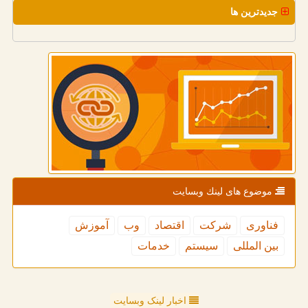
جدیدترین ها
موضوع های لینك وبسایت
فناوری
شركت
اقتصاد
وب
آموزش
بین المللی
سیستم
خدمات
اخبار لینک وبسایت