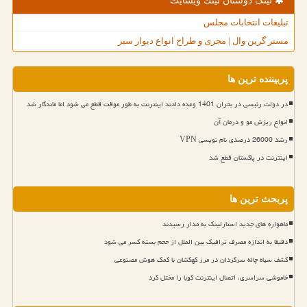
لینک دوستان لینك وبسایت
تبلیغات انتخابات مجلس
مستر گرین وال | مجری و طراح انواع دیوار سبز
پربیننده ترین ها
در دولت رئیسی در بحران 1401 وعده دادند اینترنت به طور موقت قطع می شود اما ماندگار شد
انواع ریزش مو و درمان آن
رشد 26000 درصدی نام نویسی VPN
اینترنت در پاکستان قطع شد
پربحث ترین ها
ماهواره های جدید استارلینک به مدار رسیدند
دقیقا به اندازه مصرف ترافیک بین الملل از حجم بسته کسر می شود
کشف سیاه چاله سرگردان در مرز کهکشان با کمک هوش مصنوعی
خاموشی سراسری، اتصال اینترنت کوبا را مختل کرد