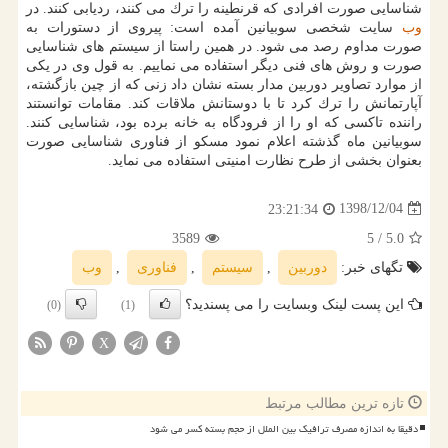
شناسایی صورت افرادی كه قرنطینه را ترك می كنند، ردیابی كنند. در
وب
سایت شخصی سوبیانین آمده است: پیروی از دستورات به
صورت مداوم رصد می شود. در همین راستا از سیستم های شناسایی
صورت و روش های فنی دیگر استفاده می نماییم. به قول وی در یكی
از موارد تصاویر دوربین مدار بسته نشان داد زنی كه از چین بازگشته،
آپارتمانش را ترك كرد تا با دوستانش ملاقات كند. مقامات توانستند
راننده تاكسی كه او را از فرودگاه به خانه برده بود، شناسایی كنند.
سوبیانین ماه گذشته اعلام نمود مسكو از فناوری شناسایی صورت
بعنوان بخشی از طرح نظارت امنیتی استفاده می نماید.
1398/12/04
23:21:34
3589
/ 5
5.0
تگهای خبر:
دوربین
,
سیستم
,
فناوری
,
وب
این پست لینک وبسایت را می پسندید؟
(0)
(1)
X
تازه ترین مطالب مرتبط
دقیقا به اندازه مصرف ترافیک بین الملل از حجم بسته کسر می شود