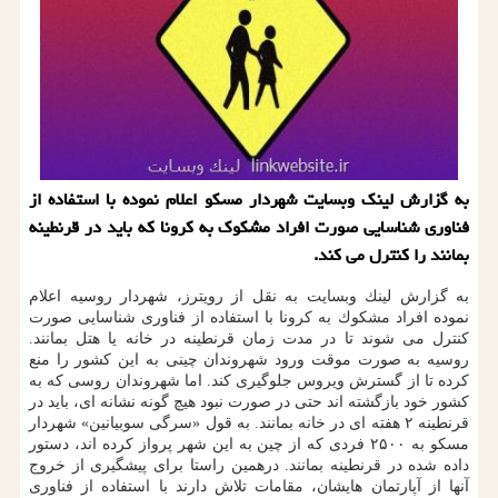
به گزارش لینك وبسایت شهردار مسكو اعلام نموده با استفاده از
فناوری شناسایی صورت افراد مشكوك به كرونا كه باید در قرنطینه
بمانند را كنترل می كند.
به گزارش لینك وبسایت به نقل از رویترز، شهردار روسیه اعلام
نموده افراد مشكوك به كرونا با استفاده از فناوری شناسایی صورت
كنترل می شوند تا در مدت زمان قرنطینه در خانه یا هتل بمانند.
روسیه به صورت موقت ورود شهروندان چینی به این كشور را منع
كرده تا از گسترش ویروس جلوگیری كند. اما شهروندان روسی كه به
كشور خود بازگشته اند حتی در صورت نبود هیچ گونه نشانه ای، باید در
قرنطینه ۲ هفته ای در خانه بمانند. به قول «سرگی سوبیانین» شهردار
مسكو به ۲۵۰۰ فردی كه از چین به این شهر پرواز كرده اند، دستور
داده شده در قرنطینه بمانند. درهمین راستا برای پیشگیری از خروج
آنها از آپارتمان هایشان، مقامات تلاش دارند با استفاده از فناوری