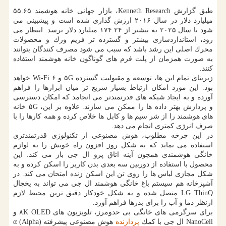
طبق گزارش Kenneth Research، بازار جهانی خانه هوشمند ۵۵.۶۵
میلیارد دلار در سال ۲۰۱۶ ارزش گذاری شده است و پیشبینی می
شود تا سال ۲۰۲۵ به بیشتر از ۱۷۴.۲۴ میلیارد دلار برسد. انتظار می
رود، استانداردسازی بیشتر و گسترده تر فریم ورك و محصولات
محرك اصلی این رشد باشد كه سبب می شود مصرف كنندگان بتوانند
به صورت همزمان از پلت فرم های گوناگون خانه هوشمند استفاده
كنند.
زیربنای تمام این ها، توسعه و مقبولیت گسترده ۵G و Wi-Fi ۶ خواهد
بود. این مورد امكان ارتباط بسیار سریع تر میان ابزارها را فراهم
آورده و به ایجاد شبكه های قدرتمندتر می انجامد كه امكان دسترسی
و پردازش بهتر داده ها را ممكن می سازند. علاوه بر این، ۵G خانه
های هوشمند را از شر سیم ها و كابل ها خلاص كرده و همه كارها را با
صرف انرژی كمتری انجام می دهد.
در این چرخه مطلوب، هوش مصنوعی از تكنولوژی قدرتمندتری
استفاده می نماید كه به شكل روز افزون راه خویش را به لوازم
خانگی هوشمندی همچون آینه اتاق پرو ال جی باز می كند. این
محصول با استفاده از دوربین سه بعدی بدن كاربر را اسكن كرده و به
شكل مجازی لباس ها را روی تن این اسكن زنده امتحان می كند. در
آشپزخانه هم سیستم باغ خانگی هوشمند ال جی می تواند به یخچال
LG ThinQ متصل شده و به شكل خودكار دقیق ترین محیط لازم
ازنظر دما و آب را برای بذرها فراهم آورد.
برای سرگرمی های خانگی بی حدومرز، تلویزیون های ۸K OLED و
NanoCell ال جی با كمك
پردازنده
هوش مصنوعی پیشرفته α (Alpha)