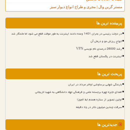
مستر گرین وال | مجری و طراح انواع دیوار سبز
پربیننده ترین ها
در دولت رئیسی در بحران 1401 وعده دادند اینترنت به طور موقت قطع می شود اما ماندگار شد
انواع ریزش مو و درمان آن
رشد 26000 درصدی نام نویسی VPN
اینترنت در پاکستان قطع شد
پربحث ترین ها
بارندگی شهابی برساوشی اواخر مرداد در ایران
اهدای جایزه چهره برجسته علمی و فرهنگی جهاد دانشگاهی به شهید لاریجانی
اولین تصویر از ستاره همدم ابط الجوزا
سرقت چندین میلیون دلار در ۲۵ دقیقه
جدیدترین ها