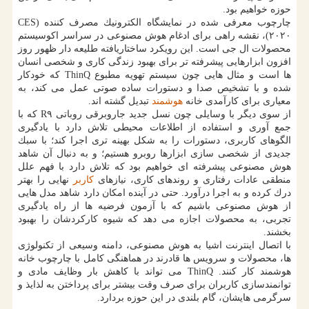
حوزه خواهیم بود.
چارچوب معرفی شده در نمایشگاه الكترونیك مصرف كننده (CES
۲۰۲۰)، نقشه راهی برای ادغام هوش مصنوعی در سراسر اكوسیستم
محصولات ال جی است. این رویكرد ساختاریافته طلیعه دار ظهور روز
افزون ابزارهایی پیشرفته تر برای بهبود زندگی كاری و شخصی انسان
ها است و مثال هایی چون سیستم تهویه مطبوع ThinQ كه خودكار
شده و با تشخیص صدا و دستورات ساده صوتی عمل می كند، به
معیاری برای كارآمدی خانه
هوشمند
تبدیل گشته اند.
از سوی دیگر با وسایلی چون نسل جدید جاروبرقی روباتی R۹ كه با
جمع آوری و استفاده از اطلاعات محیطی تلاش دارد با یادگیری
الگوهای كاربری، دستورات را به شكل بهینه تری اجرا كند؛ با سبك
جدیدی از شخصی سازی ابزارها روبرو هستیم؛ و به دنبال آن شاهد
هوش مصنوعی پیشرفته ای خواهیم بود كه تلاش دارد با فهم علل
منطقی عادات رفتاری و روندهای كاری، نیازهای
كاربر
نهایی را بهتر
درك كرده و به اجرا درآورد. حتی در آینده امكان دارد شاهد مدل هایی
از هوش مصنوعی باشیم كه با آزمون فرضیه ها از راه یادگیری
تجربی، به محصولات اجازه می دهد كه شیوه كاركردشان را بهبود
بخشند.
با اتصال اینترنت اشیا به هوش مصنوعی، دامنه وسیعی از تكنولوژی
ها، محصولات و سرویس ها قادرند در هماهنگی كامل با چارچوب خانه
هوشمند كار كنند. ThinQ می تواند با كاهش بار وظایف مادی و
توانمندسازی كاربران برای صرف وقت بیشتر برای پرداختن به لذایذ و
سرگرمی هایشان، گام بلندی در این حوزه بردارد.