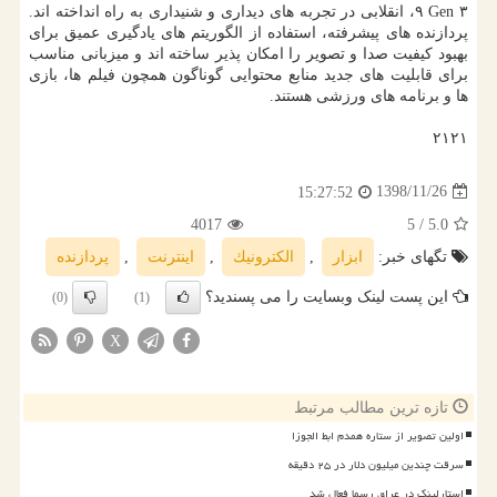
۹ Gen ۳، انقلابی در تجربه های دیداری و شنیداری به راه انداخته اند.
پردازنده های پیشرفته، استفاده از الگوریتم های یادگیری عمیق برای
بهبود كیفیت صدا و تصویر را امكان پذیر ساخته اند و میزبانی مناسب
برای قابلیت های جدید منابع محتوایی گوناگون همچون فیلم ها، بازی
ها و برنامه های ورزشی هستند.
۲۱۲۱
1398/11/26
15:27:52
4017
/ 5
5.0
تگهای خبر:
ابزار
,
الكترونیك
,
اینترنت
,
پردازنده
این پست لینک وبسایت را می پسندید؟
(0)
(1)
X
تازه ترین مطالب مرتبط
اولین تصویر از ستاره همدم ابط الجوزا
سرقت چندین میلیون دلار در ۲۵ دقیقه
استارلینک در عراق رسما فعال شد