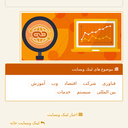
موضوع های لینك وبسایت
فناوری
شركت
اقتصاد
وب
آموزش
بین المللی
سیستم
خدمات
اخبار لینک وبسایت
لینک وبسایت:خانه