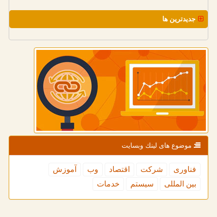
جدیدترین ها
موضوع های لینك وبسایت
فناوری
شركت
اقتصاد
وب
آموزش
بین المللی
سیستم
خدمات