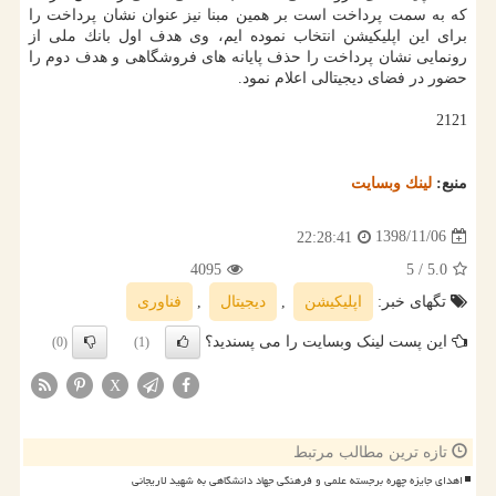
كه به سمت پرداخت است بر همین مبنا نیز عنوان نشان پرداخت را
برای این اپلیكیشن انتخاب نموده ایم، وی هدف اول بانك ملی از
رونمایی نشان پرداخت را حذف پایانه های فروشگاهی و هدف دوم را
حضور در فضای دیجیتالی اعلام نمود.
2121
منبع:
لینك وبسایت
1398/11/06
22:28:41
4095
/ 5
5.0
تگهای خبر:
اپلیكیشن
,
دیجیتال
,
فناوری
این پست لینک وبسایت را می پسندید؟
(0)
(1)
X
تازه ترین مطالب مرتبط
اهدای جایزه چهره برجسته علمی و فرهنگی جهاد دانشگاهی به شهید لاریجانی