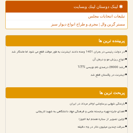
لینک دوستان لینك وبسایت
تبلیغات انتخابات مجلس
مستر گرین وال | مجری و طراح انواع دیوار سبز
پربیننده ترین ها
در دولت رئیسی در بحران 1401 وعده دادند اینترنت به طور موقت قطع می شود اما ماندگار شد
انواع ریزش مو و درمان آن
رشد 26000 درصدی نام نویسی VPN
اینترنت در پاکستان قطع شد
پربحث ترین ها
بارندگی شهابی برساوشی اواخر مرداد در ایران
اهدای جایزه چهره برجسته علمی و فرهنگی جهاد دانشگاهی به شهید لاریجانی
اولین تصویر از ستاره همدم ابط الجوزا
سرقت چندین میلیون دلار در ۲۵ دقیقه