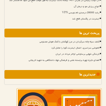
در دولت رئیسی در بحران 1401 وعده دادند اینترنت به طور موقت قطع می شود اما ماندگار شد
انواع ریزش مو و درمان آن
رشد 26000 درصدی نام نویسی VPN
اینترنت در پاکستان قطع شد
پربحث ترین ها
کشف سیاه چاله سرگردان در مرز کهکشان با کمک هوش مصنوعی
خاموشی سراسری، اتصال اینترنت کوبا را مختل کرد
بارندگی شهابی برساوشی اواخر مرداد در ایران
اهدای جایزه چهره برجسته علمی و فرهنگی جهاد دانشگاهی به شهید لاریجانی
جدیدترین ها