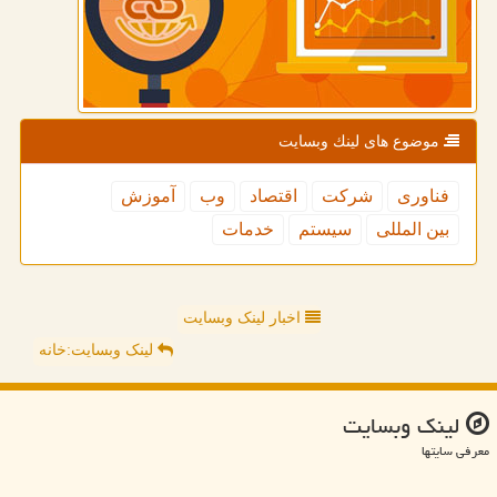
موضوع های لینك وبسایت
فناوری
شركت
اقتصاد
وب
آموزش
بین المللی
سیستم
خدمات
اخبار لینک وبسایت
لینک وبسایت:خانه
لینك وبسایت
معرفی سایتها