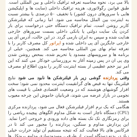
بالا می برد، نحوه محاسبه تعرفه ترافیک داخلی و بین المللی است.
طبق قوانین رگولاتوری، هزینه ترافیک داخلی (سایت ها و اپلیکیشن
هایی با سرورهای درون کشور) با تخفیف ۵۰ درصدی یا بیشتر نسبت
به اینترنت بین الملل محاسبه می شود. اما زمانی که فیلترشکن
کاربر روشن است، تمام ترافیک دستگاه حتی درخواست برای باز
کردن یک سایت دولتی یا بانکی داخلی بسمت سرورهای خارجی
هدایت شده و سپس به ایران بازمی گردد. در این حالت، آدرس آی پی
خارجی جایگزین آی پی داخلی شده و
اپراتور
کل مصرف کاربر را با
تعرفه تمام بهای بین المللی محاسبه می کند. همچنین، خیلی از
برنامه ها و سرویسهای مسدود یا تحریم شده، بمحض روشن شدن
وی پی ان در پس زمینه آغاز به بروزرسانی خودکار می کنند که این
امر نیز حجم عظیمی از بسته اینترنت کاربر را بدون اطلاع او مصرف
می کند.
وقتی
پردازنده
گوشی زیر بار فیلترشکن ها نابود می شود
نتایج
فیلترینگ تنها به قبض های گرانقیمت اینترنت محدود نمی شود؛ سخت
افزار گوشیهای هوشمند که در وضعیت اقتصادی فعلی با قیمت های
نجومی در بازار عرضه می شوند، قربانیان خاموش این چرخه معیوب
هستند.
هنگامی که یک نرم افزار فیلترشکن فعال می شود، پردازنده مرکزی
(CPU) دستگاه ناچار است به شکل مداوم الگوهای پیچیده ریاضی را
برای رمزنگاری تک تک بسته های داده ورودی و خروجی اجرا نماید.
این پردازش مداوم و سنگین، پردازنده را مجبور می کند تا در
فرکانس های بالا فعالیت کند که نتیجه مستقیم آن تولید حرارت خیلی
زیاد در بدنه دستگاه است. از طرفی، مسدودسازی مداوم پروتکل ها