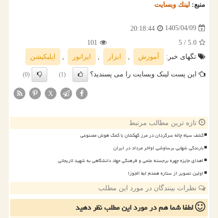
منبع:
لینك وبسایت
1405/04/09
20:18:44
101
/ 5
5.0
تگهای خبر:
آموزش
,
ابزار
,
اپراتور
,
اپلیكیشن
این پست لینک وبسایت را می پسندید؟
(0)
(1)
X
تازه ترین مطالب مرتبط
کشف سیاه چاله سرگردان در مرز کهکشان با کمک هوش مصنوعی
بارندگی شهابی برساوشی اواخر مرداد در ایران
اهدای جایزه چهره برجسته علمی و فرهنگی جهاد دانشگاهی به شهید لاریجانی
اولین تصویر از ستاره همدم ابط الجوزا
نظرات بینندگان در مورد این مطلب
لطفا شما هم
در مورد این مطلب
نظر دهید