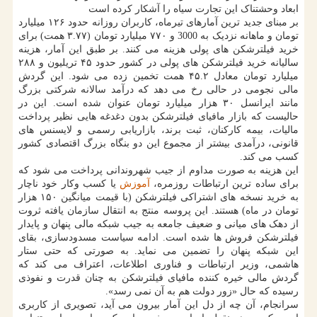
ابعاد وحشتناک این تجارت سیاه را آشکار کرده است
بر مبنای جدید ترین آمارهای تیرماه، کاربران روزانه حدود ۱۲۶ میلیارد
تومان و ماهانه نزدیک به 3000 و ۷۷۰ میلیارد تومان (۳.۷۷ همت) برای
خرید فیلترشکن های پولی هزینه می کنند. بر طبق این آمار، هزینه
سالیانه خرید فیلترشکن های پولی در کشور حدود ۴۵ تریلیون و ۲۸۸
میلیارد تومان معادل ۴۵.۲ همت تخمین زده می شود. این گردش
مالی نجومی در حالی رخ می دهد که درآمد سالانه شرکتی بزرگ
مانند ایرانسل ۳۰ هزار میلیارد تومان عنوان شده است. این در
حالیست که بازار مافیای فیلترشکن بدون دغدغه هایی نظیر پرداخت
مالیات، بیمه کارکنان، ثبت برند، بازاریابی رسمی و لایسنس های
قانونی، درآمدی بیشتر از مجموع این دو بنگاه بزرگ اقتصادی کشور
کسب می کند.
این هزینه به صورت مداوم از جیب شهروندانی پرداخت می شود که
برای ساده ترین ارتباطات روزمره،
آموزش
یا کسب وکار خود ناچار
به خرید نسخه های اشتراکی فیلترشکن (با قیمت میانگین ۱۵۰ هزار
تومان در ماه) هستند. این پروسه منتج به انتقال سازمان یافته ثروت
از دهک های میانی و ضعیف جامعه به جیب شبکه مالی پنهان و پایدار
فیلترشکن فروش ها شده است. ادامه سیاست مسدودسازی، بقای
این شبکه پنهان را تضمین می نماید. به صورتی که حتی ستار
هاشمی، وزیر ارتباطات و فناوری اطلاعات، اعتراف می کند که
گردش مالی خیره کننده مافیای فیلترشکن به چنان قدرت و نفوذی
رسیده که حال «زور دولت هم به آن نمی رسد».
سرانجام، آن چه از دل این آمار بیرون می آید، تصویری از کاربری