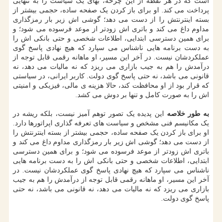
است که در هر نقطه از این چرخه، بهای یک سیاست را به تنهایی
پرداخت می کند. او برای باز کردن یک صفحه ساده، حجمی بیشتر از
بسته اینترنتش را از دست می دهد؛ گوشی اش زیر بار رمزگذاری
مداوم داغ می کند و باتری اش زودتر از موعد فرسوده می شود؛ و
برای همین دسترسی ابتدایی، اطلاعات شخصی و حتی بانکی اش را
به دست برنامه هایی ناشناس می سپارد که هیچ نهادی پاسخ گوی
عملکردشان نیست. در آخر این مسیر، او ماهانه رقمی قابل توجه از
درآمدش را هم به جیب بازاری می ریزد که نه مالیات می دهد، نه
قانونی می باشد، نه حتی پاسخ گوی دولت. کاربر ایرانی، در سیاستی
که قرار بود از او محافظت کند، حالا هزینه ی مالی، فیزیکی و امنیتی
اش را به صورت کامل و تنها بر دوش می کشد.
به طور خلاصه
این پدیده یک تصور توهم آمیز نیست، بلکه ریشه در
یک مکانیسم فنی مشخص و سیاست های تعرفه گذاری اپراتورها دارد.
او برای باز کردن یک صفحه ساده، حجمی بیشتر از بسته اینترنتش را
از دست می دهد؛ گوشی اش زیر بار رمزگذاری مداوم داغ می کند و
باتری اش زودتر از موعد فرسوده می شود؛ و برای همین دسترسی
ابتدایی، اطلاعات شخصی و حتی بانکی اش را به دست برنامه هایی
ناشناس می سپارد که هیچ نهادی پاسخ گوی عملکردشان نیست. در
آخر این مسیر، او ماهانه رقمی قابل توجه از درآمدش را هم به جیب
بازاری می ریزد که نه مالیات می دهد، نه قانونی می باشد، نه حتی
پاسخ گوی دولت.