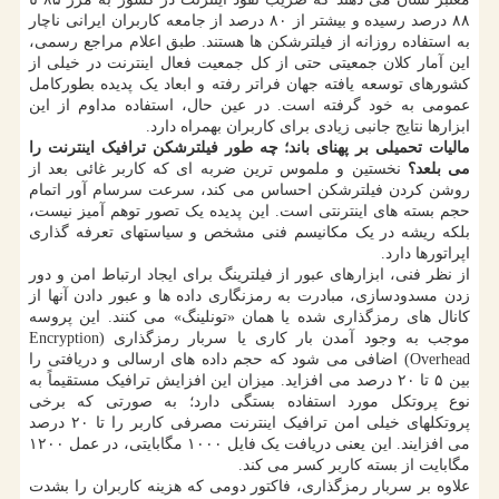
۸۸ درصد رسیده و بیشتر از ۸۰ درصد از جامعه کاربران ایرانی ناچار
به استفاده روزانه از فیلترشکن ها هستند. طبق اعلام مراجع رسمی،
این آمار کلان جمعیتی حتی از کل جمعیت فعال اینترنت در خیلی از
کشورهای توسعه یافته جهان فراتر رفته و ابعاد یک پدیده بطورکامل
عمومی به خود گرفته است. در عین حال، استفاده مداوم از این
ابزارها نتایج جانبی زیادی برای کاربران بهمراه دارد.
مالیات تحمیلی بر پهنای باند؛ چه طور فیلترشکن ترافیک اینترنت را
می بلعد؟
نخستین و ملموس ترین ضربه ای که کاربر غائی بعد از
روشن کردن فیلترشکن احساس می کند، سرعت سرسام آور اتمام
حجم بسته های اینترنتی است. این پدیده یک تصور توهم آمیز نیست،
بلکه ریشه در یک مکانیسم فنی مشخص و سیاستهای تعرفه گذاری
اپراتورها دارد.
از نظر فنی، ابزارهای عبور از فیلترینگ برای ایجاد ارتباط امن و دور
زدن مسدودسازی، مبادرت به رمزنگاری داده ها و عبور دادن آنها از
کانال های رمزگذاری شده یا همان «تونلینگ» می کنند. این پروسه
موجب به وجود آمدن بار کاری یا سربار رمزگذاری (Encryption
Overhead) اضافی می شود که حجم داده های ارسالی و دریافتی را
بین ۵ تا ۲۰ درصد می افزاید. میزان این افزایش ترافیک مستقیماً به
نوع پروتکل مورد استفاده بستگی دارد؛ به صورتی که برخی
پروتکلهای خیلی امن ترافیک اینترنت مصرفی کاربر را تا ۲۰ درصد
می افزایند. این یعنی دریافت یک فایل ۱۰۰۰ مگابایتی، در عمل ۱۲۰۰
مگابایت از بسته کاربر کسر می کند.
علاوه بر سربار رمزگذاری، فاکتور دومی که هزینه کاربران را بشدت