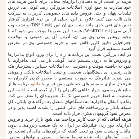
هزینه بر است، ارایه دهندگان ابزارهای مجانی برای تامین هزینه های
خود مبادرت به جمع آوری اطلاعات مرورگر، رصد کوکی ها، تزریق
تبلیغات پنهان و حتی فروش داده های خصوصی کاربران به شرکت
های ثالث می کنند. علاوه بر این، خیلی از این نرم افزارها گرفتار
نقص های فنی جدی مانند نشت دی ان اس (DNS Leak) و نشت وب
آرتی سی (WebRTC Leak) هستند. این نقص ها موجب می شود که با
وجود روشن بودن وی پی ان، آدرس آی پی حقیقی و موقعیت
جغرافیایی دقیق کاربر فاش شود و حریم خصوصی وی در معرض
لطمه مستقیم قرار گیرد.
در ابعاد بزرگتر، نصب این برنامه ها راه را برای ورود انواع بدافزارها
و ویروس ها به درون سیستم عامل گوشی باز می کند. بدافزارها با
نفوذ به حافظه موقت و دسترسی به اطلاعات حساس، بسترساز هک
های زنجیره ای دستگاههای شخصی و نشت اطلاعات بانکی و هویتی
می شوند. فیلترینگ به صورت مستقیم با مجبور کردن کاربران به
غیرفعال سازی سیستم های حفاظتی پیش فرض یا
دانلود
برنامه ها از
منابع غیررسمی، دیوار دفاعی کاربران را آوار کرده است. ادامه این
وضعیت نه فقط حریم خصوصی تک تک شهروندان را نقض می کند،
بلکه با انتقال بدافزارها به دستگاههای متصل به درگاه های بانکی، کل
شبکه بانکی و زیرساخت های مالی کشور را بشدت لطمه پذیر و در
معرض نفوذ گروههای هکری قرار داده است.
هزینه اضافی که از جیب کاربر پرداخت می شود
بازار خرید و فروش
ابزارهای دور زدن فیلترینگ در ایران به یک صنعت زیرزمینی، بدون
مالیات و بشدت سودآور تبدیل گشته که برآوردهای مالی آن تعجب آور
است. آمارهای ارایه شده توسط مقامات رسمی و نهادهای صنفی،