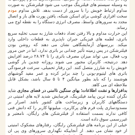
به وسیله سیستم های فیلترینگ موجب می شود فیلترشکن به صورت
مداوم ارتباط خویش را با سرور از دست بدهد. تلاش مداوم
مودم
سخت افزاری گوشی برای اسکن شبکه، یافتن پورت های باز و اتصال
مجدد به سرورهای واسط، مصرف انرژی دستگاه را به نقطه اوج می
رساند.
این حرارت مداوم و بالا رفتن تعداد دفعات شارژ به سبب تخلیه سریع
باتری، لطمه های فیزیکی جبران ناپذیری به قطعات داخلی وارد
میکند. بررسیهای آزمایشگاهی نشان می دهند که روشن بودن
فیلترشکن در پس زمینه تأثیر چندانی بر باتری ندارد، اما در حین مرور
وب فعال، می تواند میزان مصرف باتری را تا ۲۸.۷۴ درصد افزایش
دهد. درنتیجه، کاربران مجبور می شوند روزانه چندین بار گوشی
خویش را به شارژر متصل کنند. این رفتار تحمیلی، سرعت فرسودگی
باتری های لیتیوم-یونی را چند برابر کرده و عمر مفید گوشیهای
هوشمند را که باید بطور میانگین ۴ تا ۵ سال باشد، بشکل قابل
ملاحظه ای می کاهد.
بدافزارها و نشت اطلاعات؛ بهای سنگین ناامنی در فضای مجازی
شاید
نگران کننده ترین پیامد فیلترینگ، فرسایش شدید لایه های امنیتی در
دستگاههای کاربران و زیرساخت های کشور باشد. اصرار بر
مسدودسازی پلت فرم های پرکاربرد، میلیونها کاربر را که دانش فنی
کافی ندارند بسمت استفاده از فیلترشکن های رایگان، نامعتبر و
غیررسمی سوق داده است.
خیلی از این برنامه های فیلترشکن رایگان، رفتارهای مشکوک امنیتی
از خود نشان می دهند. از آنجاییکه نگهداری سرورهای وی پی ان