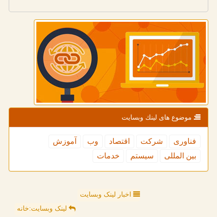
موضوع های لینك وبسایت
فناوری
شركت
اقتصاد
وب
آموزش
بین المللی
سیستم
خدمات
اخبار لینک وبسایت
لینک وبسایت:خانه