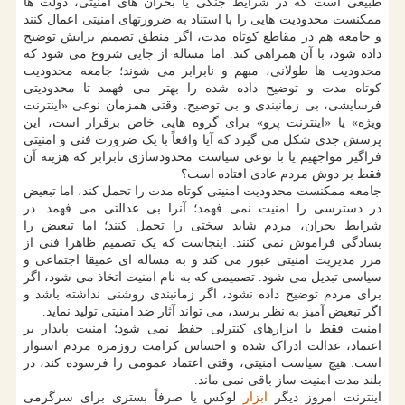
طبیعی است که در شرایط جنگی یا بحران های امنیتی، دولت ها
ممکنست محدودیت هایی را با استناد به ضرورتهای امنیتی اعمال کنند
و جامعه هم در مقاطع کوتاه مدت، اگر منطق تصمیم برایش توضیح
داده شود، با آن همراهی کند. اما مساله از جایی شروع می شود که
محدودیت ها طولانی، مبهم و نابرابر می شوند؛ جامعه محدودیت
کوتاه مدت و توضیح داده شده را بهتر می فهمد تا محدودیتی
فرسایشی، بی زمانبندی و بی توضیح. وقتی همزمان نوعی «اینترنت
ویژه» یا «اینترنت پرو» برای گروه هایی خاص برقرار است، این
پرسش جدی شکل می گیرد که آیا واقعاً با یک ضرورت فنی و امنیتی
فراگیر مواجهیم یا با نوعی سیاست محدودسازی نابرابر که هزینه آن
فقط بر دوش مردم عادی افتاده است؟
جامعه ممکنست محدودیت امنیتی کوتاه مدت را تحمل کند، اما تبعیض
در دسترسی را امنیت نمی فهمد؛ آنرا بی عدالتی می فهمد. در
شرایط بحران، مردم شاید سختی را تحمل کنند؛ اما تبعیض را
بسادگی فراموش نمی کنند. اینجاست که یک تصمیم ظاهرا فنی از
مرز مدیریت امنیتی عبور می کند و به مساله ای عمیقا اجتماعی و
سیاسی تبدیل می شود. تصمیمی که به نام امنیت اتخاذ می شود، اگر
برای مردم توضیح داده نشود، اگر زمانبندی روشنی نداشته باشد و
اگر تبعیض آمیز به نظر برسد، می تواند آثار ضد امنیتی تولید نماید.
امنیت فقط با ابزارهای کنترلی حفظ نمی شود؛ امنیت پایدار بر
اعتماد، عدالت ادراک شده و احساس کرامت روزمره مردم استوار
است. هیچ سیاست امنیتی، وقتی اعتماد عمومی را فرسوده کند، در
بلند مدت امنیت ساز باقی نمی ماند.
اینترنت امروز دیگر
ابزار
لوکس یا صرفاً بستری برای سرگرمی