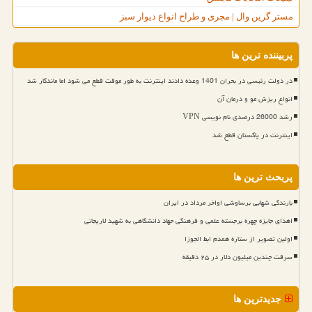
مستر گرین وال | مجری و طراح انواع دیوار سبز
پربیننده ترین ها
در دولت رئیسی در بحران 1401 وعده دادند اینترنت به طور موقت قطع می شود اما ماندگار شد
انواع ریزش مو و درمان آن
رشد 26000 درصدی نام نویسی VPN
اینترنت در پاکستان قطع شد
پربحث ترین ها
بارندگی شهابی برساوشی اواخر مرداد در ایران
اهدای جایزه چهره برجسته علمی و فرهنگی جهاد دانشگاهی به شهید لاریجانی
اولین تصویر از ستاره همدم ابط الجوزا
سرقت چندین میلیون دلار در ۲۵ دقیقه
جدیدترین ها