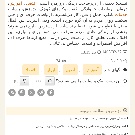
نیست؛ بخشی از زیرساخت زندگی روزمره است.
اقتصاد
،
آموزش
،
درمان، ارتباطات خانوادگی، کسب وکارهای کوچک، پژوهش، رسانه،
خدمات
بانکی، حمل و نقل، کار فریلنسرها، ارتباطات حرفه ای و حتی
سلامت روان مردم به آن گره خورده است. وقتی اینترنت بین الملل
مختل یا قطع می شود، فقط چند سایت از دسترس خارج نمی شوند؛
بخشی از زندگی عادی مردم متوقف می شود. برای بسیاری، این
اختلال یعنی تعلیق کار، از دست رفتن درآمد، قطع ارتباط حرفه ای،
افزایش اضطراب و تشدید احساس بی ثباتی.
1405/02/27
13:19:25
134
/ 5
5.0
تگهای خبر:
آموزش
,
آنلاین
,
ابزار
,
اقتصاد
این پست لینک وبسایت را می پسندید؟
(0)
(1)
X
تازه ترین مطالب مرتبط
بارندگی شهابی برساوشی اواخر مرداد در ایران
اهدای جایزه چهره برجسته علمی و فرهنگی جهاد دانشگاهی به شهید لاریجانی
اولین تصویر از ستاره همدم ابط الجوزا