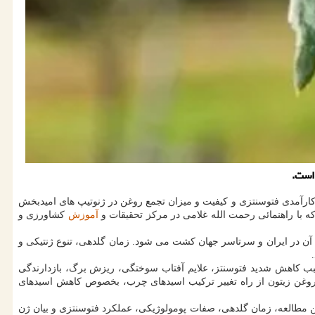
 است.
رآمدی فتوسنتزی و کیفیت و میزان تجمع روغن در ژنوتیپ های امیدبخش
 با راهنمائی رحمت الله غلامی در مرکز تحقیقات و
آموزش
کشاورزی و
 آن در ایران و سرتاسر جهان کشت می شود. زمان گلدهی، تنوع ژنتیکی و
پایدار نیازمند انتخاب ارقام زیتون مقاوم به تنش گرمایی است. دماهای بالای ۳۸درجه سانتی گراد سبب کاهش شدید فتوسنتز، علایم آفتاب سوختگی، ریزش برگ، بازدارندگی
روغن زیتون از راه تغییر ترکیب اسیدهای چرب، بخصوص کاهش اسیدهای
این مطالعه، زمان گلدهی، صفات پومولوژیکی، عملکرد فتوسنتزی و بیان ژن