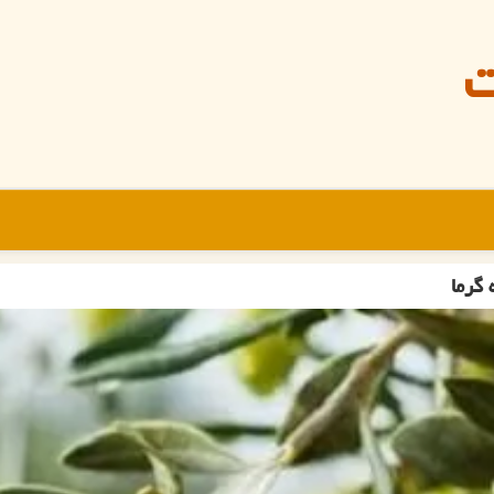
ت
 گرما