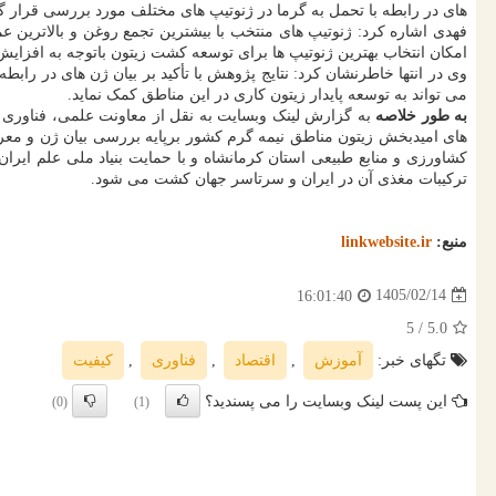
های در رابطه با تحمل به گرما در ژنوتیپ های مختلف مورد بررسی قرار گ
فهدی اشاره کرد: ژنوتیپ های منتخب با بیشترین تجمع روغن و بالاترین عم
امکان انتخاب بهترین ژنوتیپ ها برای توسعه کشت زیتون باتوجه به افزایش
وی در انتها خاطرنشان کرد: نتایج پژوهش با تأکید بر بیان ژن های در را
می تواند به توسعه پایدار زیتون کاری در این مناطق کمک نماید.
به طور خلاصه
به گزارش لینک وبسایت به نقل از معاونت علمی، فناوری 
های امیدبخش زیتون مناطق نیمه گرم کشور برپایه بررسی بیان ژن و معر
کشاورزی و منابع طبیعی استان کرمانشاه و با حمایت بنیاد ملی علم ایر
ترکیبات مغذی آن در ایران و سرتاسر جهان کشت می شود.
منبع:
linkwebsite.ir
1405/02/14
16:01:40
/ 5
5.0
تگهای خبر:
آموزش
,
اقتصاد
,
فناوری
,
كیفیت
این پست لینک وبسایت را می پسندید؟
(0)
(1)