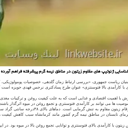
 شناسایی ژنوتیپ های مقاوم زیتون در مناطق نیمه گرم پیشرفته فراهم آورده
یان ریاست جمهوری، «بررسی ارتباط زمان گلدهی، خصوصیات پومولوژیکی، کا
 با کارآمدی بالا فتوسنتزی» عنوان طرح پسادکتری نرجس فهدی حویزه است که
رزش با اهمیت اقتصادی و غذایی است که به علت کیفیت روغن و ترکیبات مغذی
صیت ها می توانند بر کارآمدی فتوسنتزی و تجمع روغن در میوه اثرگذار باشند.
وی اضافه کرد: با افزایش دمای جهانی، کشاورزی 
رمای تابستان در مناطق نیمه گرم کشور مانند کرمانشاه سبب کاهش کیفیت 
تون با کارآمدی بالای فتوسنتزی و توانایی تجمع روغن بالا در میوه بود. در 