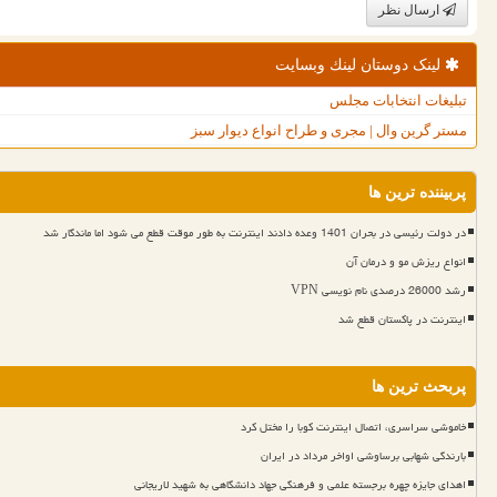
ارسال نظر
لینک دوستان لینك وبسایت
تبلیغات انتخابات مجلس
مستر گرین وال | مجری و طراح انواع دیوار سبز
پربیننده ترین ها
در دولت رئیسی در بحران 1401 وعده دادند اینترنت به طور موقت قطع می شود اما ماندگار شد
انواع ریزش مو و درمان آن
رشد 26000 درصدی نام نویسی VPN
اینترنت در پاکستان قطع شد
پربحث ترین ها
خاموشی سراسری، اتصال اینترنت کوبا را مختل کرد
بارندگی شهابی برساوشی اواخر مرداد در ایران
اهدای جایزه چهره برجسته علمی و فرهنگی جهاد دانشگاهی به شهید لاریجانی