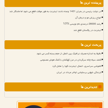
پربیننده ترین ها
در دولت رئیسی در بحران 1401 وعده دادند اینترنت به طور موقت قطع می شود اما ماندگار شد
انواع ریزش مو و درمان آن
رشد 26000 درصدی نام نویسی VPN
اینترنت در پاکستان قطع شد
پربحث ترین ها
دقیقا به اندازه مصرف ترافیک بین الملل از حجم بسته کسر می شود
کشف سیاه چاله سرگردان در مرز کهکشان با کمک هوش مصنوعی
خاموشی سراسری، اتصال اینترنت کوبا را مختل کرد
بارندگی شهابی برساوشی اواخر مرداد در ایران
جدیدترین ها