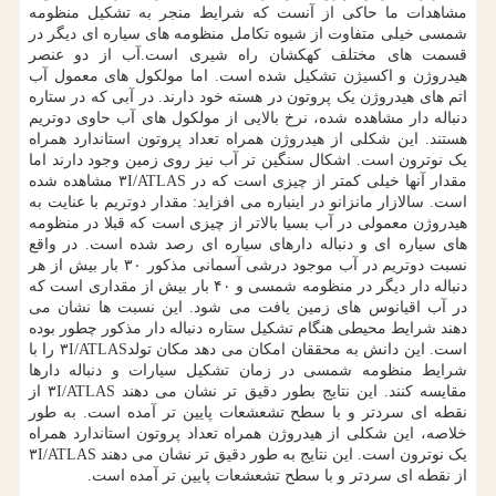
مشاهدات ما حاکی از آنست که شرایط منجر به تشکیل منظومه
شمسی خیلی متفاوت از شیوه تکامل منظومه های سیاره ای دیگر در
قسمت های مختلف کهکشان راه شیری است.آب از دو عنصر
هیدروژن و اکسیژن تشکیل شده است. اما مولکول های معمول آب
اتم های هیدروژن یک پروتون در هسته خود دارند. در آبی که در ستاره
دنباله دار مشاهده شده، نرخ بالایی از مولکول های آب حاوی دوتریم
هستند. این شکلی از هیدروژن همراه تعداد پروتون استاندارد همراه
یک نوترون است. اشکال سنگین تر آب نیز روی زمین وجود دارند اما
مقدار آنها خیلی کمتر از چیزی است که در ۳I/ATLAS مشاهده شده
است. سالازار مانزانو در اینباره می افزاید: مقدار دوتریم با عنایت به
هیدروژن معمولی در آب بسیا بالاتر از چیزی است که قبلا در منظومه
های سیاره ای و دنباله دارهای سیاره ای رصد شده است. در واقع
نسبت دوتریم در آب موجود درشی آسمانی مذکور ۳۰ بار بیش از هر
دنباله دار دیگر در منظومه شمسی و ۴۰ بار بیش از مقداری است که
در آب اقیانوس های زمین یافت می شود. این نسبت ها نشان می
دهند شرایط محیطی هنگام تشکیل ستاره دنباله دار مذکور چطور بوده
است. این دانش به محققان امکان می دهد مکان تولد۳I/ATLAS را با
شرایط منظومه شمسی در زمان تشکیل سیارات و دنباله دارها
مقایسه کنند. این نتایج بطور دقیق تر نشان می دهند ۳I/ATLAS از
نقطه ای سردتر و با سطح تشعشعات پایین تر آمده است. به طور
خلاصه، این شکلی از هیدروژن همراه تعداد پروتون استاندارد همراه
یک نوترون است. این نتایج به طور دقیق تر نشان می دهند ۳I/ATLAS
از نقطه ای سردتر و با سطح تشعشعات پایین تر آمده است.