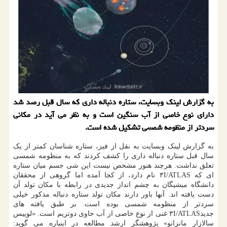
به گزارش لینک وبسایت، ستاره دنباله داری که سال قبل رصد شد
دارای نوع خاصی از آب سنگین است و به نظر می آید در مکانی
سردتر از منظومه شمسی تشکیل شده است.
به گزارش لینک وبسایت به نقل از فیز، ستاره شناسان کمتر از یک
سال قبل ستاره دنباله داری را کشف کردند که به منظومه شمسی
تعلق نداشت. هرچند هنوز مشخص نیست این شی جسم میان ستاره
ای که ۳I/ATLAS نام دارد، از کجا آمده اما گروهی از محققان
دانشگاه میشیگان به چشم انداز جدیدی در رابطه با مکان تولد آن
دست یافته اند. آنها باور دارند مکان تولد ستاره دنباله مذکور خیلی
سردتر از منظومه شمسی بوده است. بر طبق یافته های
جدید۳I/ATLAS غنی از نوع خاصی از آب حاوی دوتریم است. «لوییس
سالازار مانزانو» پژوهشگر ارشد مطالعه در اینباره می گوید: