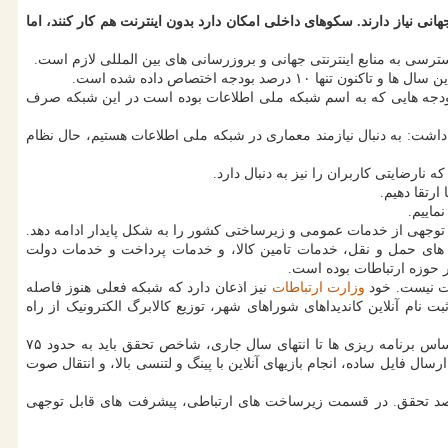
ی نیاز دارند. سکوهای داخلی امکان دارد بدون اینترنت هم کار کنند، اما
سترسی به منابع اینترنتی جهانی و بروزرسانی های بین المللی لازم است.
بودجه هایی که به اسم شبکه ملی اطلاعات بوده است در این شبکه صرف
ت: به دنبال نیازمند معماری در شبکه ملی اطلاعات هستیم، حال نظام
رضایتی کاربران را نیز به دنبال دارد.
رتقا دهیم.
ماییم.
توجهی از خدمات عمومی و زیرساختی کشور را به شکل پایدار ادامه دهد.
های حمل و نقل، خدمات تامین کالا، و خدمات پرداخت و خدمات دولت
 حوزه ارتباطات بوده است.
ات نیست. خود
وزارت ارتباطات
نیز اذعان دارد که شبکه فعلی هنوز فاصله
 نام آنلاین کاندیداهای شوراهای شهر، توزیع کالابرگ الکترونیک از راه
یزدانیان بر ارتقاء شاخص تحقق شبکه ملی اطلاعات، تاکید کرد و اظهار داشت: بنا بر اعلام وزارت ارتباطات نباید فقط به اعداد توجه گردد. هرچند براساس برنامه ریزی ها تا انتهای سال جاری، شاخص تحقق باید به حدود ۷۵
فایل ساده، انجام بازیهای آنلاین با پینگ و لتنسی بالا، و انتقال صوت
 درصد تحقق. در قسمت زیرساخت های ارتباطی، پیشرفت های قابل توجهی