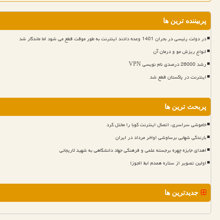
پربیننده ترین ها
در دولت رئیسی در بحران 1401 وعده دادند اینترنت به طور موقت قطع می شود اما ماندگار شد
انواع ریزش مو و درمان آن
رشد 26000 درصدی نام نویسی VPN
اینترنت در پاکستان قطع شد
پربحث ترین ها
خاموشی سراسری، اتصال اینترنت کوبا را مختل کرد
بارندگی شهابی برساوشی اواخر مرداد در ایران
اهدای جایزه چهره برجسته علمی و فرهنگی جهاد دانشگاهی به شهید لاریجانی
اولین تصویر از ستاره همدم ابط الجوزا
جدیدترین ها