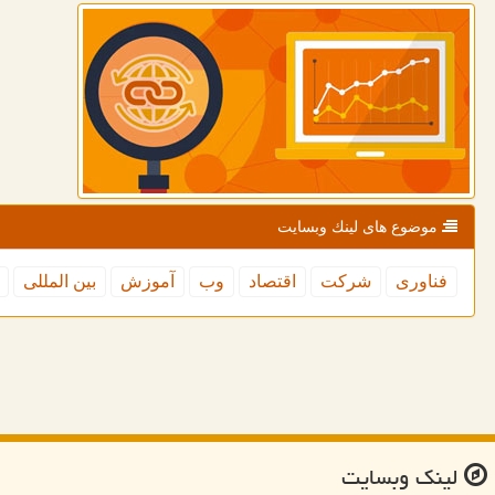
موضوع های لینك وبسایت
فناوری
شركت
اقتصاد
وب
آموزش
بین المللی
لینك وبسایت