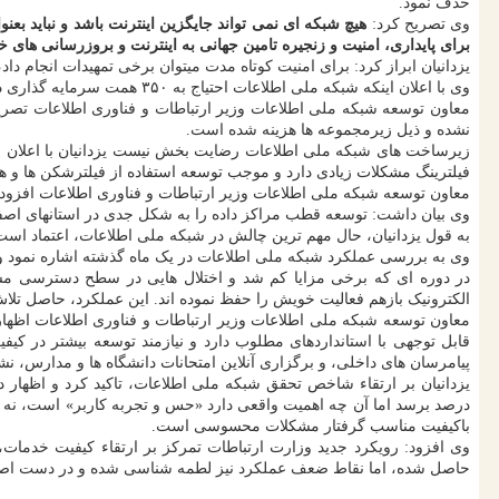
حذف نمود.
وی تصریح کرد:
هیچ شبکه ای نمی تواند جایگزین اینترنت باشد و نباید بع
برای پایداری، امنیت و زنجیره تامین جهانی به اینترنت و بروزرسانی های خا
یزدانیان ابراز کرد: برای امنیت کوتاه مدت میتوان برخی تمهیدات انجام د
وی با اعلان اینکه شبکه ملی اطلاعات احتیاج به ۳۵۰ همت سرمایه گذاری دولتی و ۷۵۰ همت سرمایه گذاری بخش خصوصی دارد، اظهار داشت: در تمام این سال ها و تاکنون تنها ۱۰ درصد بودجه اختصاص داده شده است.
معاون توسعه شبکه ملی اطلاعات وزیر ارتباطات و فناوری اطلاعات تصر
نشده و ذیل زیرمجموعه ها هزینه شده است.
زیرساخت های شبکه ملی اطلاعات رضایت بخش نیست یزدانیان با اعلان ا
فیلترینگ مشکلات زیادی دارد و موجب توسعه استفاده از فیلترشکن ها و
معاون توسعه شبکه ملی اطلاعات وزیر ارتباطات و فناوری اطلاعات افزود: 
وی بیان داشت: توسعه قطب مراکز داده را به شکل جدی در استانهای اصفهان
به قول یزدانیان، حال مهم ترین چالش در شبکه ملی اطلاعات، اعتماد است
وی به بررسی عملکرد شبکه ملی اطلاعات در یک ماه گذشته اشاره نمود و 
در دوره ای که برخی مزایا کم شد و اختلال هایی در سطح دسترسی مش
الکترونیک بازهم فعالیت خویش را حفظ نموده اند. این عملکرد، حاصل تلا
معاون توسعه شبکه ملی اطلاعات وزیر ارتباطات و فناوری اطلاعات اظهار
قابل توجهی با استانداردهای مطلوب دارد و نیازمند توسعه بیشتر در کیفی
پیامرسان های داخلی، و برگزاری آنلاین امتحانات دانشگاه ها و مدارس، ن
درصد برسد اما آن چه اهمیت واقعی دارد «حس و تجربه کاربر» است، نه صرف
باکیفیت مناسب گرفتار مشکلات محسوسی است.
وی افزود: رویکرد جدید وزارت ارتباطات تمرکز بر ارتقاء کیفیت خدما
حاصل شده، اما نقاط ضعف عملکرد نیز لطمه شناسی شده و در دست اص