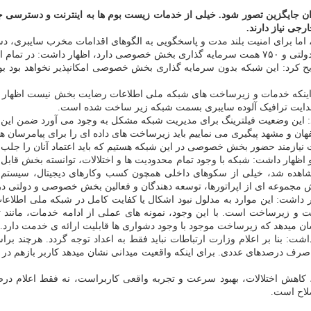
نوان جایگزین تصور شود. خیلی از خدمات زیست بوم ها به اینترنت و دسترسی جهان
رجی نیاز دارند.
اد، اما برای امنیت بلند مدت و پاسخگویی به الگوهای اقدامات مخرب سایبری، د
یح کرد: این شبکه بدون سرمایه گذاری بخش خصوصی امکانپذیر نخواهد بود 
ینکه خدمات و زیرساخت های شبکه ملی اطلاعات رضایت بخش نیست اظهار داش
 هدایت ترافیک آلوده سایبری بسمت شبکه زیر ساخت شده است.
این وضعیت فیلترینگ برای مدیریت شبکه مشکل به وجود می آورد ضمن این که نا
 و مشهد پیگیری می نماییم باید زیرساخت های داده ای را برای پیامرسان ها ا
 نیازمند حضور بخش خصوصی در این شبکه هستیم که باید اعتماد آنان را جلب ن
اظهار داشت: شبکه با وجود تمام محدودیت ها و اختلالات، توانسته بخش قابل 
اهده شد، خیلی از سکوهای داخلی همچون کسب وکارهای دیجیتال، سیستم 
ش مجموعه ای از اپراتورها، توسعه دهندگان و فعالین بخش خصوصی و دولتی در
 داشت: این موارد به مدلول نبود اشکال یا کفایت کامل در شبکه ملی اطلاع
ت و زیرساخت است. با این وجود، نمونه های عملی از ادامه خدمات، مانند ثبت
شان میدهد که زیرساخت موجود با وجود دشواری ها قابلیت ارائه ی خدمت دارد.
 درصدهای عددی. برای اینکه واقعیت میدانی نشان میدهد کاربر بازهم در ارسال 
ت، کاهش اختلالات، بهبود سرعت و تجربه واقعی کاربراست، نه فقط اعلام
لاح است.