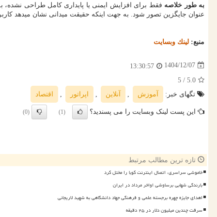
به طور خلاصه
فقط برای افزایش ایمنی یا پایداری کامل طراحی نشده، به ج
عنوان جایگزین تصور شود. به جهت اینکه حقیقت میدانی نشان میدهد کاربر 
منبع:
لینك وبسایت
1404/12/07
13:30:57
/ 5
5.0
تگهای خبر:
آموزش
,
آنلاین
,
اپراتور
,
اقتصاد
این پست لینک وبسایت را می پسندید؟
(0)
(1)
تازه ترین مطالب مرتبط
خاموشی سراسری، اتصال اینترنت کوبا را مختل کرد
بارندگی شهابی برساوشی اواخر مرداد در ایران
اهدای جایزه چهره برجسته علمی و فرهنگی جهاد دانشگاهی به شهید لاریجانی
سرقت چندین میلیون دلار در ۲۵ دقیقه