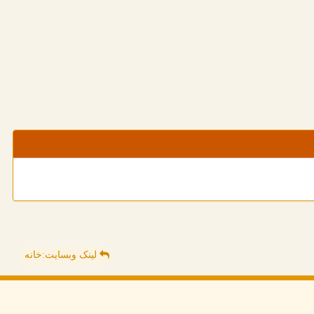
لینک وبسایت:خانه