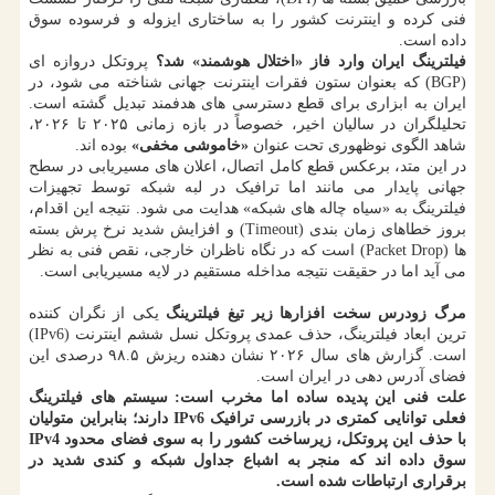
فنی کرده و اینترنت کشور را به ساختاری ایزوله و فرسوده سوق
داده است.
فیلترینگ ایران وارد فاز «اختلال هوشمند» شد؟
پروتکل دروازه ای
(BGP) که بعنوان ستون فقرات اینترنت جهانی شناخته می شود، در
ایران به ابزاری برای قطع دسترسی های هدفمند تبدیل گشته است.
تحلیلگران در سالیان اخیر، خصوصاً در بازه زمانی ۲۰۲۵ تا ۲۰۲۶،
شاهد الگوی نوظهوری تحت عنوان
«خاموشی مخفی»
بوده اند.
در این متد، برعکس قطع کامل اتصال، اعلان های مسیریابی در سطح
جهانی پایدار می مانند اما ترافیک در لبه شبکه توسط تجهیزات
فیلترینگ به «سیاه چاله های شبکه» هدایت می شود. نتیجه این اقدام،
بروز خطاهای زمان بندی (Timeout) و افزایش شدید نرخ پرش بسته
ها (Packet Drop) است که در نگاه ناظران خارجی، نقص فنی به نظر
می آید اما در حقیقت نتیجه مداخله مستقیم در لایه مسیریابی است.
مرگ زودرس سخت افزارها زیر تیغ فیلترینگ
یکی از نگران کننده
ترین ابعاد فیلترینگ، حذف عمدی پروتکل نسل ششم اینترنت (IPv6)
است. گزارش های سال ۲۰۲۶ نشان دهنده ریزش ۹۸.۵ درصدی این
فضای آدرس دهی در ایران است.
علت فنی این پدیده ساده اما مخرب است: سیستم های فیلترینگ
فعلی توانایی کمتری در بازرسی ترافیک IPv6 دارند؛ بنابراین متولیان
با حذف این پروتکل، زیرساخت کشور را به سوی فضای محدود IPv4
سوق داده اند که منجر به اشباع جداول شبکه و کندی شدید در
برقراری ارتباطات شده است.