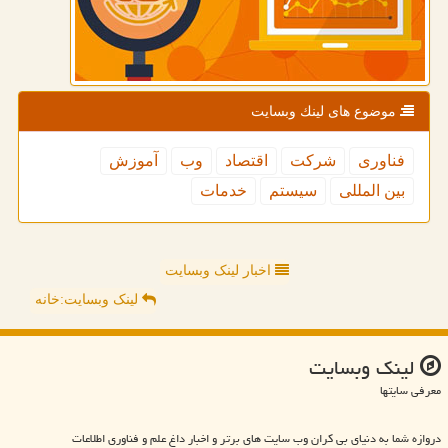
موضوع های لینك وبسایت
فناوری
شركت
اقتصاد
وب
آموزش
بین المللی
سیستم
خدمات
اخبار لینک وبسایت
لینک وبسایت:خانه
لینك وبسایت
معرفی سایتها
دروازه شما به دنیای بی کران وب سایت های برتر و اخبار داغ علم و فناوری اطلاعات