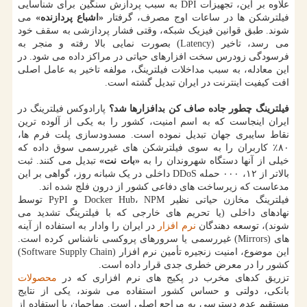
علاوه بر این، تجهیزات DPI به سبب پردازش سنگین برای شناسایی
فیلترشکن ها در ساعات اوج مصرف، گرفتار
«اشباع پردازنده»
می
شوند. طبق قوانین فیزیک شبکه، وقتی فشار پردازشی به سقف خود
می رسد، تاخیر (Latency) بصورت نمایی بالا رفته و منجر به
فرسودگی زودرس سخت افزارهای حیاتی در مراکز داده می شود. در
این معادله، به سبب مداخلات فیلترینگ، مولفه تاخیر به عامل اصلی
افت کیفیت اینترنت در ایران تبدیل گشته است.
فیلترینگ چطور جاده صاف کن بدافزارها شد؟
پارادوکس فیلترینگ در
ایران اینجاست که به اسم امنیت، کشور را به یکی از آلوده ترین
نقاط سایبری جهان تبدیل نموده است. مسدودسازی پلت فرم ها،
۸۰٪ کاربران را به سوی فیلترشکن های غیررسمی سوق داده که
خیلی از آنها دستگاه شهروندان را به
«بات نت»
تبدیل می کنند. ثبت
بالاتر از ۱۲، ۰۰۰ حمله DDoS داخلی در یک شبانه روز، گواهی بر این
مدعاست که زیرساخت های دفاعی کشور از درون فلج شده اند.
فیلترینگ مخازن حیاتی نظیر Docker Hub، NPM و PyPI توسط
نهادهای داخلی (یا تحریم های خارجی که با فیلترینگ تشدید می
شوند)، توسعه دهندگان
نرم افزار
در ایران را وادار به استفاده از آینه
های (Mirrors) غیررسمی یا سرورهای پروکسی ناشناس کرده است.
این موضوع، امنیت زنجیره تأمین نرم افزار (Software Supply Chain)
کشور را در معرض خطری جدی قرار داده است.
تزریق کدهای مخرب در پکیج های نرم افزاری که در
محصولات
بانکی، دولتی و حساس کشور استفاده می شوند، یکی از نتایج
مستقیم عدم دسترسی به مراجع اصلی است. مهاجمان با استفاده از