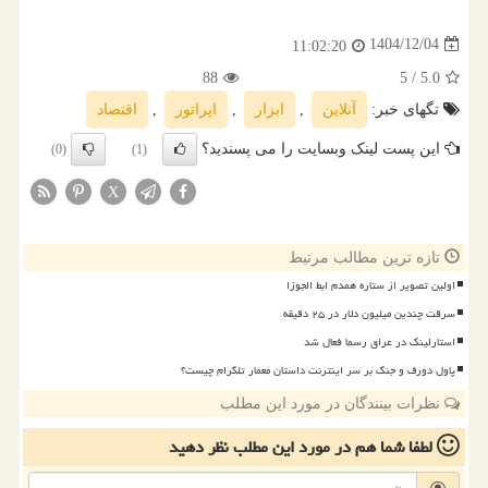
1404/12/04
11:02:20
88
/ 5
5.0
تگهای خبر:
آنلاین
,
ابزار
,
اپراتور
,
اقتصاد
این پست لینک وبسایت را می پسندید؟
(0)
(1)
X
تازه ترین مطالب مرتبط
اولین تصویر از ستاره همدم ابط الجوزا
سرقت چندین میلیون دلار در ۲۵ دقیقه
استارلینک در عراق رسما فعال شد
پاول دورف و جنگ بر سر اینترنت داستان معمار تلگرام چیست؟
نظرات بینندگان در مورد این مطلب
لطفا شما هم
در مورد این مطلب
نظر دهید