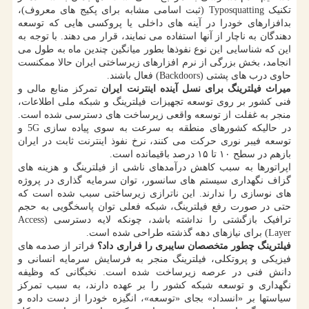
تکنیک Typosquatting (ثبت اسامی مشابه برای پکیج های معروف)،
بدافزارهای خودرا در آینه های داخلی یا پروکسی هایی که توسعه
دهندگان به ناچار از آنها استفاده می نمایند، قرار می دهند. با توجه به
این که شناسایی این نوع نفوذها بطور میانگین چندین ماه به طول می
انجامد، بخش بزرگی از نرم افزارهای زیرساختی ایران حالا ممکنست
حاوی درب های پشتی (Backdoors) فعال باشند.
میراث فیلترینگ برای نسل آینده اینترنت ایران
تمرکز منابع مالی و
فنی کشور بر روی توسعه تجهیزات فیلترینگ و شبکه ملی اطلاعات،
منجر به غفلت از توسعه واقعی زیرساخت های دسترسی شده است.
در حالیکه کشورهای منطقه به سرعت به سوی پیاده سازی 5G و
توسعه فیبر نوری حرکت می کنند، نرخ نفوذ اینترنت ثابت در ایران
بازهم در سطح ۱۰ تا ۱۵ درصد باقیمانده است.
اپراتورها به سبب کاهش درآمدهای ناشی از فیلترینگ و هزینه های
گزاف نگهداری سیستم های سانسور، توان سرمایه گذاری در پروژه
های نوسازی را ندارند. این ناترازی زیرساختی سبب شده است که
حتی در صورت رفع فیلترینگ، شبکه فعلی توان پاسخگویی به حجم
ترافیک بازگشتی را نداشته باشد، چونکه لایه دسترسی (Access
Layer) برای نیازهای دهه گذشته طراحی شده است.
فیلترینگ چطور متخصصان سایبری را فراری داد؟
فراتر از صدمه های
فیزیکی و پروتکلی، فیلترینگ منجر به فرسایش سرمایه انسانی و
دانش فنی در عرصه زیرساخت شده است. نخبگانی که وظیفه
نگهداری و توسعه شبکه کشور را بر عهده دارند، به سبب تمرکز
سیاستها بر «انسداد» بجای «توسعه»، انگیزه خودرا از دست داده و