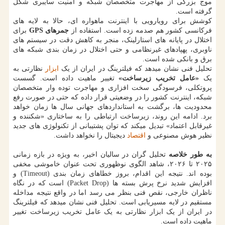
موج بزرگی از مهاجرت متخصصان شبکه و امنیت سایبری شکل
گرفته است.
کوشش برای رویارویی با اینترنت ماهواره ای، حالا به لایه های
فرکانسی کشور هم صدمه زده است. استفاده از
جمرهای GPS
برای
اختلال در پایانه های استارلینک، منجر به کاهش دقت در سیستم های
ناوبری، پهپادهای غیرنظامی و حتی اختلال در زمان بندی شبکه های
برق و بانکی شده است.
تحلیل فنی نشان میدهد که فیلترینگ در ایران از یک
ابزار
نظارتی به
یک
«عامل تخریب زیرساخت»
تغییر ماهیت داده است. گسست
پروتکلی، فرسودگی سخت افزاری و مهاجرت توده وار متخصصان
شبکه، اینترنت کشور را در وضعیتی قرار داده که حتی در صورت رفع
محدودیت ها، برگشت به استانداردهای جهانی سال ها زمان خواهد
برد. ادامه این روند، زیرساخت ارتباطی را به ساختاری «شکننده و
غیرقابل اعتماد» تبدیل میکند که توان پشتیبانی از تکنولوژی های جدید
نظیر هوش مصنوعی و
اقتصاد
دیجیتال را نخواهد داشت.
به طور خلاصه
تحلیل گران در سالیان اخیر، به ویژه در بازه زمانی
۲۰۲۵ تا ۲۰۲۶، شاهد الگوی نوظهوری تحت عنوان خاموشی مخفی
بوده اند. نتیجه این اقدام، بروز خطاهای زمان بندی (Timeout) و
افزایش شدید نرخ پرش بسته ها (Packet Drop) است که در نگاه
ناظران خارجی، نقص فنی بنظر می رسد اما در واقع نتیجه مداخله
مستقیم در لایه مسیریابی است. تحلیل فنی نشان میدهد که فیلترینگ
در ایران از یک ابزار نظارتی به یک عامل تخریب زیرساخت تغییر
ماهیت داده است.