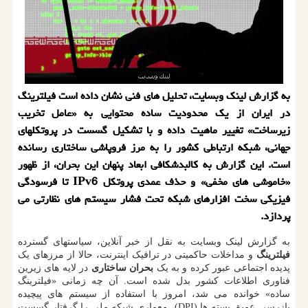
به گزارش لینک وبسایت، تحلیل های فنی نشان داده است فیلترینگ
در ایران از یک محدودیت ساده محتوایی به «عامل تخریب
زیرساخت» تغییر ماهیت داده و با تشکیل گسست در پروتکلهای
جهانی، شبکه ارتباطی کشور را به مرز فروپاشی ساختاری رسانده
است. این گزارش به کالبدشکافی ابعاد پنهان این بحران، از ظهور
«خاموشی های مخفی» و حذف عمدی پروتکل IPv6 تا فرسودگی
فیزیکی سخت افزارهای شبکه تحت فشار سیستم های نظارتی می
پردازد.
به گزارش لینک وبسایت به نقل از خبر آنلاین، سیاستهای گسترده
فیلترینگ
و مداخلات حاکمیتی در ترافیک اینترنت، حالا از مرزهای یک
پدیده اجتماعی عبور کرده و به یک
بحران ساختاری
در لایه های زیرین
فناوری اطلاعات کشور بدل شده است. آن چه زمانی «فیلترینگ
ساده» خوانده می شد، امروز با استفاده از سیستم های پیچیده
بازرسی عمیق بسته ها (DPI)، معماری شبکه ملی را گرفتار گسست