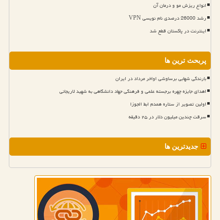
انواع ریزش مو و درمان آن
رشد 26000 درصدی نام نویسی VPN
اینترنت در پاکستان قطع شد
پربحث ترین ها
بارندگی شهابی برساوشی اواخر مرداد در ایران
اهدای جایزه چهره برجسته علمی و فرهنگی جهاد دانشگاهی به شهید لاریجانی
اولین تصویر از ستاره همدم ابط الجوزا
سرقت چندین میلیون دلار در ۲۵ دقیقه
جدیدترین ها