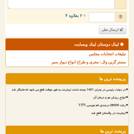
= ۲ بعلاوه ۴
ارسال نظر
لینک دوستان لینك وبسایت
تبلیغات انتخابات مجلس
مستر گرین وال | مجری و طراح انواع دیوار سبز
پربیننده ترین ها
در دولت رئیسی در بحران 1401 وعده دادند اینترنت به طور موقت قطع می شود اما ماندگار شد
انواع ریزش مو و درمان آن
رشد 26000 درصدی نام نویسی VPN
اینترنت در پاکستان قطع شد
پربحث ترین ها