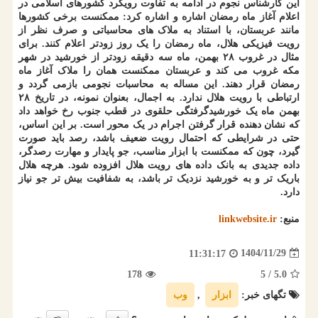
این کارشناس نجوم در ادامه به تفاوت رویکرد کشورهای اسلامی در
اعلام آغاز ماه رمضان اشاره و اشاره کرد: ممکنست برخی کشورها
مانند عربستان، با استناد به ملاک های محاسباتی و صرف نظر از
رویت فیزیکی هلال، ماه رمضان را یک روز زودتر اعلام کنند. برای
مثال در غروب ۲۸ بهمن، ماه سه دقیقه زودتر از خورشید در شهر
مکه غروب می کند و عربستان ممکنست همان را ملاک آغاز ماه
رمضان قرار دهند. این مساله به محاسبات نجومی بازمی گردد و
ارتباطی با رویت هلال ندارد. به اجمال، بعنوان نمونه، در تاریخ ۲۸
بهمن ماه یک خورشیدگرفتگی حلقوی در قطب جنوب رخ خواهد داد
که نشان دهنده قرار گرفتن اجرام در یک محور است. بر این اساس،
حتی در شرایطی که احتمال رویت ضعیف باشد، رصد باید صورت
گیرد، چون که ممکنست با ابزار مناسب، جو پایدار و مهارت رصدگر،
داده جدیدی به بانک داده های رویت هلال افزوده شود. هرچه هلال
باریک تر و به خورشید نزدیک تر باشد، به شفافیت بیش تر جو نیاز
دارد.
منبع:
linkwebsite.ir
1404/11/29
11:31:17
178
/ 5
5.0
تگهای خبر:
ابزار
,
وب