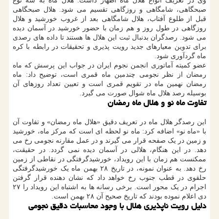
وی در تعریف انواع هلال ماه اظهار داشت: هلال ماه به سه نوع
صبحگاهی، شامگاهی و روزگاهی تقسیم می شود. هلال صبحگاهی
قبل از طلوع آفتاب، هلال شامگاهی بعد از غروب خورشید و هلال
روزگاهی در طول روز و هم زمان با حضور خورشید در آسمان دیده
می شود. رصدگران بدنبال ثبت این هلال ها هستند تا داده های رصدی
برای تدوین معیارهای جدید رویت پذیری و تحقیقات در رابطه با کره
ماه گردآوری شود.
عضو کمیته آماتوری انجمن نجوم ایران در جواب این پرسش که ماه
رمضان از نظر نجومی چندمین ماه قمری است، توضیح داد: ماه
رمضان نهمین ماه در تقویم قمری است و تعیین تعداد روزهای آن
بوسیله رصد هلال ماه شوال صورت می گیرد.
تفاوت ماه نو و هلال ماه رمضان
این رصدگر هلال ماه در تعریف دقیق «هلال ماه رمضان» و تفاوت آن
با «ماه نو» اضافه کرد: ماه نو لحظه ای است که مرکز ماه، خورشید
و زمین در یک صفحه قرار می گیرند و در عمل مقارنه نجومی رخ می
دهد. در این هنگام، هلالی در آسمان دیده نمی گردد. در حقیقت،
ممکنست هم زمان با این رویداد، خورشیدگرفتگی در نقاطی از زمین
رخ دهد. به عنوان نمونه، در تاریخ ۲۸ بهمن ماه یک خورشیدگرفتگی
حلقوی در قطب جنوب رخ خواهد داد که نشان دهنده قرار گرفتن
اجرام در یک محور است. برخی رسانه ها به اشتباه این رویداد را ۲۷
دی اعلام نموده بودند که تاریخ صحیح آن ۲۸ بهمن است.
دلیل رویت ناپذیری هلال با وجود محاسبات دقیق نجومی