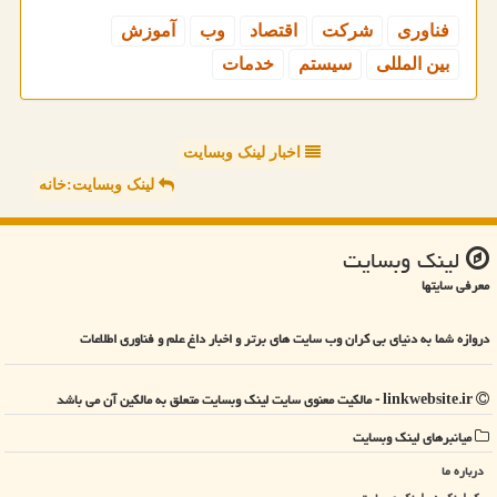
فناوری
شركت
اقتصاد
وب
آموزش
بین المللی
سیستم
خدمات
اخبار لینک وبسایت
لینک وبسایت:خانه
لینك وبسایت
معرفی سایتها
دروازه شما به دنیای بی کران وب سایت های برتر و اخبار داغ علم و فناوری اطلاعات
linkwebsite.ir - مالکیت معنوی سایت لینك وبسایت متعلق به مالکین آن می باشد
میانبرهای لینك وبسایت
درباره ما