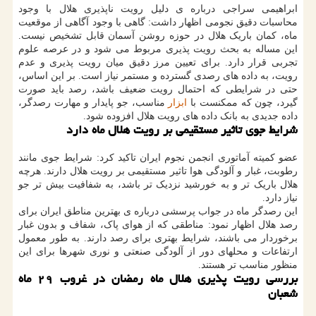
ابراهیمی سراجی درباره ی دلیل رویت ناپذیری هلال با وجود
محاسبات دقیق نجومی اظهار داشت: گاهی با وجود آگاهی از موقعیت
ماه، کمان باریک هلال در حوزه روشن آسمان قابل تشخیص نیست.
این مساله به بحث رویت پذیری مربوط می شود و در عرصه علوم
تجربی قرار دارد. برای تعیین مرز دقیق میان رویت پذیری و عدم
رویت، به داده های رصدی گسترده و مستمر نیاز است. بر این اساس،
حتی در شرایطی که احتمال رویت ضعیف باشد، رصد باید صورت
گیرد، چون که ممکنست با
ابزار
مناسب، جو پایدار و مهارت رصدگر،
داده جدیدی به بانک داده های رویت هلال افزوده شود.
شرایط جوی تاثیر مستقیمی بر رویت هلال ماه دارد
عضو کمیته آماتوری انجمن نجوم ایران تاکید کرد: شرایط جوی مانند
رطوبت، غبار و آلودگی هوا تاثیر مستقیمی بر رویت هلال دارند. هرچه
هلال باریک تر و به خورشید نزدیک تر باشد، به شفافیت بیش تر جو
نیاز دارد.
این رصدگر ماه در جواب پرسشی درباره ی بهترین مناطق ایران برای
رصد هلال اظهار نمود: مناطقی که از هوای پاک، شفاف و بدون غبار
برخوردار می باشند، شرایط بهتری برای رصد دارند. به طور معمول
ارتفاعات و محلهای دور از آلودگی صنعتی و نوری شهرها برای این
منظور مناسب تر هستند.
بررسی رویت پذیری هلال ماه رمضان در غروب
۲۹ ماه
شعبان