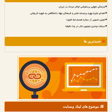
بارندگی شهابی برساوشی اواخر مرداد در ایران
اهدای جایزه چهره برجسته علمی و فرهنگی جهاد دانشگاهی به شهید لاریجانی
اولین تصویر از ستاره همدم ابط الجوزا
سرقت چندین میلیون دلار در ۲۵ دقیقه
جدیدترین ها
موضوع های لینك وبسایت