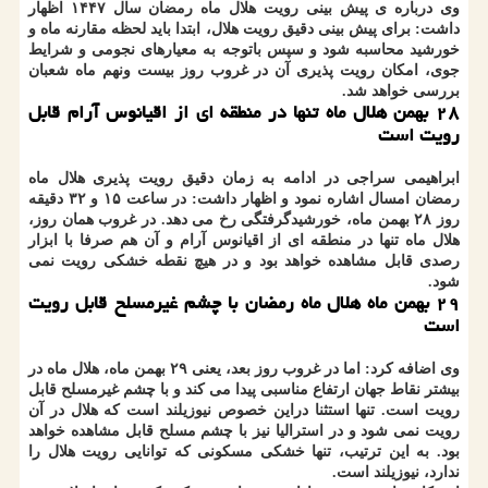
وی درباره ی پیش بینی رویت هلال ماه رمضان سال ۱۴۴۷ اظهار
داشت: برای پیش بینی دقیق رویت هلال، ابتدا باید لحظه مقارنه ماه و
خورشید محاسبه شود و سپس باتوجه به معیارهای نجومی و شرایط
جوی، امکان رویت پذیری آن در غروب روز بیست ونهم ماه شعبان
بررسی خواهد شد.
۲۸
بهمن هلال ماه تنها در منطقه ای از اقیانوس آرام قابل
رویت است
ابراهیمی سراجی در ادامه به زمان دقیق رویت پذیری هلال ماه
رمضان امسال اشاره نمود و اظهار داشت: در ساعت ۱۵ و ۳۲ دقیقه
روز ۲۸ بهمن ماه، خورشیدگرفتگی رخ می دهد. در غروب همان روز،
هلال ماه تنها در منطقه ای از اقیانوس آرام و آن هم صرفا با ابزار
رصدی قابل مشاهده خواهد بود و در هیچ نقطه خشکی رویت نمی
شود.
۲۹
بهمن ماه هلال ماه رمضان با چشم غیرمسلح قابل رویت
است
وی اضافه کرد: اما در غروب روز بعد، یعنی ۲۹ بهمن ماه، هلال ماه در
بیشتر نقاط جهان ارتفاع مناسبی پیدا می کند و با چشم غیرمسلح قابل
رویت است. تنها استثنا دراین خصوص نیوزیلند است که هلال در آن
رویت نمی شود و در استرالیا نیز با چشم مسلح قابل مشاهده خواهد
بود. به این ترتیب، تنها خشکی مسکونی که توانایی رویت هلال را
ندارد، نیوزیلند است.