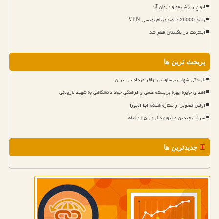
انواع ریزش مو و درمان آن
رشد 26000 درصدی نام نویسی VPN
اینترنت در پاکستان قطع شد
پربحث ترین ها
بارندگی شهابی برساوشی اواخر مرداد در ایران
اهدای جایزه چهره برجسته علمی و فرهنگی جهاد دانشگاهی به شهید لاریجانی
اولین تصویر از ستاره همدم ابط الجوزا
سرقت چندین میلیون دلار در ۲۵ دقیقه
جدیدترین ها