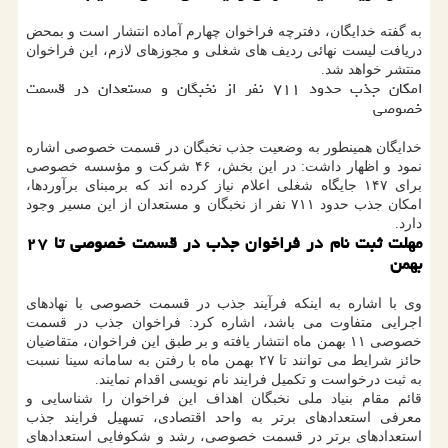
به گفته خدایگان، دفترچه فراخوان چهارم آماده انتشار است و بمحض
دریافت لیست نهائی ردیف های شغلی و مجوزهای لازم، این فراخوان
منتشر خواهد شد.
امکان جذب حدود ۷۱۱ نفر از نخبگان و مستعدان در قسمت
خصوصی
خدایگان همینطور به وضعیت جذب نخبگان در قسمت خصوصی اشاره
نمود و اظهار داشت: در این بخش، ۴۶ شرکت و مؤسسه خصوصی
برای ۱۴۷ جایگاه شغلی اعلام نیاز کرده اند که برمبنای برآوردها،
امکان جذب حدود ۷۱۱ نفر از نخبگان و مستعدان از این مسیر وجود
دارد.
مهلت ثبت نام در فراخوان جذب در قسمت خصوصی تا ۲۷
بهمن
وی با اشاره به اینکه فرآیند جذب در قسمت خصوصی با نهادهای
اجرایی متفاوت می باشد، اشاره کرد: فراخوان جذب در قسمت
خصوصی ۱۱ بهمن ماه انتشار یافته و بر طبق این فراخوان، متقاضیان
حائز شرایط می توانند تا ۲۷ بهمن ماه با رفتن به سامانه سینا نسبت
به ثبت درخواست و تکمیل فرایند نام نویسی اقدام نمایند.
قائم مقام بنیاد ملی نخبگان اهداف این فراخوان را شناسایی و
معرفی استعدادهای برتر به واحد اقتصادی، تسهیل فرایند جذب
استعدادهای برتر در قسمت خصوصی، رشد و شکوفایی استعدادهای