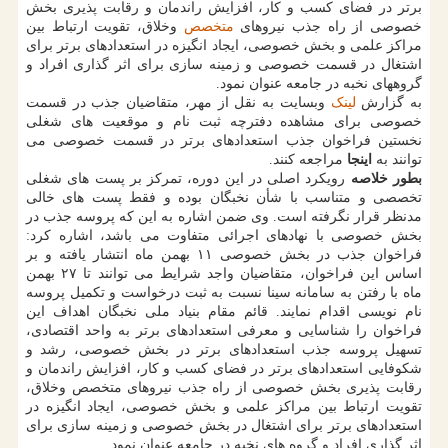
برتر در فضای کسب و کار، افزایش راندمان و رقابت پذیری بخش
خصوصی از راه جذب نیروهای
متخصص
وخلاق، تقویت ارتباط بین
مراکز علمی و بخش خصوصی، ایجاد انگیزه در استعدادهای برتر برای
اشتغال در قسمت خصوصی و زمینه سازی برای اثر گذاری افراد و
گروههای نخبه در جامعه عنوان نمود.
به گزارش
لینک
وبسایت به نقل از مهر، متقاضیان جذب در قسمت
خصوصی برای مشاهده دفترچه ثبت نام و موقعیت های شغلی
نخستین فراخوان جذب استعدادهای برتر در قسمت خصوصی می
توانند به
اینجا
مراجعه کنند.
بطور خلاصه
رویکرد اصلی در این دوره، تمرکز بر پست های شغلی
تخصصی و متناسب با شأن نخبگان بوده و فقط پست های خالی
مدنظر قرار نگرفته است. وی ضمن اشاره به این که پروسه جذب در
بخش خصوصی با نهادهای اجرائی متفاوت می باشد، اشاره کرد:
فراخوان جذب در بخش خصوصی ۱۱ بهمن ماه انتشار یافته و بر
اساس این فراخوان، متقاضیان واجد شرایط می توانند تا ۲۷ بهمن
ماه با رفتن به سامانه سینا نسبت به ثبت درخواست و تکمیل پروسه
نام نویسی اقدام نمایند. قائم مقام بنیاد ملی نخبگان اهداف این
فراخوان را شناسایی و معرفی استعدادهای برتر به واحد اقتصادی،
تسهیل پروسه جذب استعدادهای برتر در بخش خصوصی، رشد و
شکوفایی استعدادهای برتر در فضای کسب و کار، افزایش راندمان و
رقابت پذیری بخش خصوصی از راه جذب نیروهای متخصص وخلاق،
تقویت ارتباط بین مراکز علمی و بخش خصوصی، ایجاد انگیزه در
استعدادهای برتر برای اشتغال در بخش خصوصی و زمینه سازی برای
اثر گذاری افراد و گروه های نخبه در جامعه عنوان نمود.