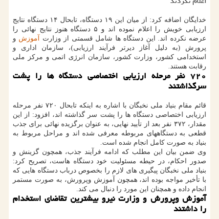
اعلام نکردند
خدایگان اضافه کرد: از میان این ۱۹ دستگاه، تابحال ۱۴ دستگاه نتایج
ارزیابی خویش را اعلام نموده اند و ۵ دستگاه هنوز نتایج نهائی را
عرضه نکرده اند. این دستگاه ها شامل قسمتی از وزارت
آموزش
و
پرورش (به دلیل آغاز دیرتر فرآیند ارزیابی)، سازمان اداری و
استخدامی کشور، وزارت کشور، سازمان انرژی اتمی و مرکز ملی
رقابت هستند.
۷۲۰ نفر مرحله ارزیابی اختصاصی دستگاه ها را پشت
سرگذاشتند
قائم مقام بنیاد ملی نخبگان با اشاره به اینکه تابحال ۷۲۰ نفر مرحله
ارزیابی اختصاصی دستگاه ها را پشت سر گذاشته اند، افزود: از این
مقدار، ۳۷۲ نفر بعد از تأیید نهایی، به عنوان برگزیده نهائی برای جذب
قطعی به دستگاههای مربوطه معرفی شده اند و مراحل مربوط به
بنیاد به صورت کامل انجام شده است.
وی ضمن بیان این مطلب که ادامه فرآیند جذب، همچون گزینش و
صدور احکام، در حیطه مسئولیت خود دستگاه هاست، تصریح کرد:
بنیاد ملی نخبگان پیگیری های لازم را بخصوص درباب دستگاه هایی که
با تأخیر مواجه بوده اند، همچون آموزش وپرورش، به صورت مستمر
انجام داده و همچنان این مورد را دنبال می کند.
آموزش وپرورش و وزارت نیرو بیشترین تقاضای استخدام
را داشتند