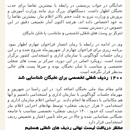
خدایگان در جواب پرسشی در رابطه با بیشترین تقاضا برای جذب
نخبگان اظهار داشت: دستگاههای بزرگ تری مانند وزارت آموزش و
پرورش و وزارت نیرو به علت حجم بالاتر اعلام نیاز، بیشترین تقاضا را
به خود اختصاص داده اند، هرچند اکنون آمار تجمیعی دقیق در این
خصوص در دسترس نیست.
تمرکز بر پست های شغلی تخصصی و متناسب با شأن نخبگان
وی در ادامه در رابطه با زمان انتشار فراخوان چهارم اظهار نمود:
برنامه ریزی برای فراخوان چهارم از شهریورماه شروع شده و در این
زمان جلسات گوناگونی با سازمان اداری و استخدامی کشور برگزار
شده است. رویکرد اصلی در این دوره، تمرکز بر پست های شغلی
تخصصی و متناسب با شأن نخبگان بوده و صرفا پست های خالی
مدنظر قرار نگرفته است.
۱۴۰۰ ردیف شغلی تخصصی برای نخبگان شناسایی شد
قائم مقام بنیاد ملی نخبگان اضافه کرد: در این راستا در شهریور و
مهرماه جلسات گوناگونی با سازمان اداری و استخدامی داشتیم و آنها
هم مکاتباتی با دستگاه ها انجام دادند. بر اساس اعلام سازمان اداری و
استخدامی ۶ هزار «ردیف شغلی» توسط نهادهای اجرایی اعلام نیاز
شده است که حدود ۱۴۰۰ «ردیف شغلی» تخصصی متناسب با جامعه
نخبگانی شناسایی شده و حالا در مرحله تأمین اعتبار و تخصیص ردیف
استخدامی قرار دارد.
منتظر دریافت لیست نهائی ردیف های شغلی هستیم