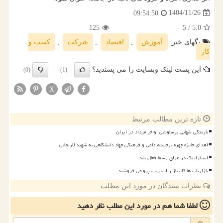
1404/11/26
09:54:50
125
/ 5
5.0
تگهای خبر:
آموزش
,
اقتصاد
,
شركت
,
كسب و
كار
این پست لینک وبسایت را می پسندید؟
(0)
(1)
X
تازه ترین مطالب مرتبط
بارندگی شهابی برساوشی اواخر مرداد در ایران
اهدای جایزه چهره برجسته علمی و فرهنگی جهاد دانشگاهی به شهید لاریجانی
استارلینک در عراق رسما فعال شد
بازاریاب ها کف بازار اینترنت پرو می فروشند
نظرات بینندگان در مورد این مطلب
لطفا شما هم
در مورد این مطلب
نظر دهید