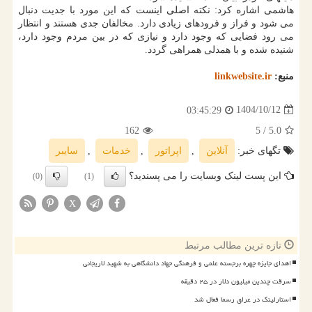
هاشمی اشاره کرد: نکته اصلی اینست که این مورد با جدیت دنبال
می شود و فراز و فرودهای زیادی دارد. مخالفان جدی هستند و انتظار
می رود فضایی که وجود دارد و نیازی که در بین مردم وجود دارد،
شنیده شده و با همدلی همراهی گردد.
منبع:
linkwebsite.ir
1404/10/12
03:45:29
162
/ 5
5.0
تگهای خبر:
آنلاین
,
اپراتور
,
خدمات
,
سایبر
این پست لینک وبسایت را می پسندید؟
(0)
(1)
X
تازه ترین مطالب مرتبط
اهدای جایزه چهره برجسته علمی و فرهنگی جهاد دانشگاهی به شهید لاریجانی
سرقت چندین میلیون دلار در ۲۵ دقیقه
استارلینک در عراق رسما فعال شد