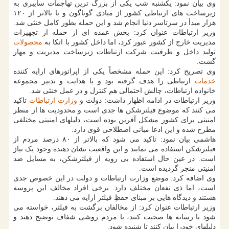
وی بیان نمود: یکشنبه شب یکی از بزرگ ترین تهاجمات سایبری به
زیرساخت های ارتباطی کشور از مبادی گوناگون و با بالاتر از ۱۲۰
هزار مبدأ در سرتاسر دنیا انجام شد و این حمله بطور کامل خنثی شد.
وزیر ارتباطات عنوان کرد: بخش عمده ای از حمله از تجهیزات
مدیریت خارج از کشور عبور کرد، اما داخل کشور با اتکا به
محصولات
تولید داخل و ظرفیت شرکت ارتباطات زیرساخت مدیریت و مهار
گشت.
وی تصریح کرد: این حمله مشخصاً یکی از اپراتورهای ارایه کننده
خدمات
ارتباطی را هدف گرفته بود و با هدایت و تدبیر مجموعه
خانواده ارتباطات، چالش احتمالی هم کنترل و در عمل خنثی شد.
وزیر ارتباطات در ادامه اظهار داشت: دولت و
وزارت ارتباطات
تاکید
می کنند که موضوع فیلترشکن ها جدی است و محدودیت ها از منظر
امنیتی برای کشور مشکل آفرین بوده است، دلیلهای امنیتی مختلفی
مطرح شده و این ادعا مبانی اصطلاحی قوی دارد.
هاشمی بیان نمود: تاکید می شود که بالاتر از ۸۰ درصد مردم از
فیلترشکن استفاده می نمایند و این واقعیت نشان دهنده وجود یک نیاز
است. در عین حال استفاده بی رویه از فیلترشکن، به مسایل ضد
امنیتی منجر گردیده است.
وی اضافه کرد: موضع وزارت ارتباطات و دولت در این خصوص جدی
است، اما ذی نفعان مختلف دارد. برخی افراد مخالف این پروسه
هستند و دیدگاه هایی بر مبنای حفظِ فیلتر ارایه می دهند.
وزیر ارتباطات عنوان کرد: از مخالفان برگشت به فیلتر، خواسته می
شود با رسانه ها صحبت کنند، با مردم روشی شفاف توضیح دهند و
دلیلهای خودرا بیان کنند تا شنیده شود.