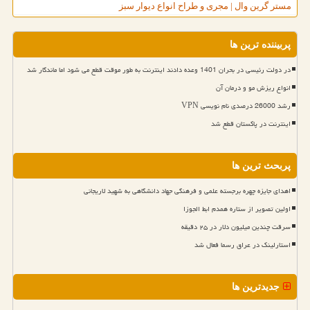
مستر گرین وال | مجری و طراح انواع دیوار سبز
پربیننده ترین ها
در دولت رئیسی در بحران 1401 وعده دادند اینترنت به طور موقت قطع می شود اما ماندگار شد
انواع ریزش مو و درمان آن
رشد 26000 درصدی نام نویسی VPN
اینترنت در پاکستان قطع شد
پربحث ترین ها
اهدای جایزه چهره برجسته علمی و فرهنگی جهاد دانشگاهی به شهید لاریجانی
اولین تصویر از ستاره همدم ابط الجوزا
سرقت چندین میلیون دلار در ۲۵ دقیقه
استارلینک در عراق رسما فعال شد
جدیدترین ها