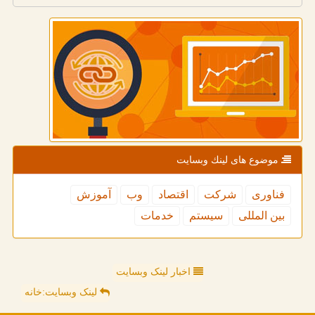
موضوع های لینك وبسایت
فناوری
شركت
اقتصاد
وب
آموزش
بین المللی
سیستم
خدمات
اخبار لینک وبسایت
لینک وبسایت:خانه