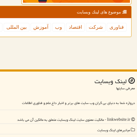
موضوع های لینك وبسایت
فناوری
شركت
اقتصاد
وب
آموزش
بین المللی
لینك وبسایت
معرفی سایتها
دروازه شما به دنیای بی کران وب سایت های برتر و اخبار داغ علم و فناوری اطلاعات
linkwebsite.ir - مالکیت معنوی سایت لینك وبسایت متعلق به مالکین آن می باشد
میانبرهای لینك وبسایت