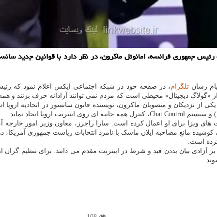
 رئیس جمهوری فرانسه، امانوئل ماکرون، در نظر دارد با قوانین جدید سانسور
پیام رسان
تلگرام
، در صفحه خود در شبکه اجتماعی ایکس اعلام نمود که رئیس
 از «گولاگ دیجیتال» محیطی است که مردم نمی توانند آزادانه حرف بزنند و همه 
یکی از نزدیکان و منصوبان ماکرون، نویسنده قانون سانسور در اتحادیه اروپا
نترل همه جانبه ای روی اینترنت اروپا ایجاد نماید.
، کوشیده مانع مصاحبه ایلان ماسک با نامزد انتخابات ریاست جمهوری آمریکا، دو
کرده است.
را بر آزادی بیان بددن قید و شرط در اینترنت مقدم می دانند. برای تنظیم گران ا
وند.
108