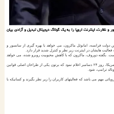
 و نظارت، اینترنت اروپا را به یک گولاگ دیجیتال تبدیل و آزادی بیان
 دولت فرانسه، امانوئل ماکرون، می خواهد با بهره گیری از سانسور و
فعالیت هایشان در اینترنت زیر نظر و کنترل شدید قرار دارد.
 است. بگفته دوروف، ماکرون که با کاهش محبوبیت روبرو شده، می خواهد
در همین حال، ایالات متحده هم مقابل تیری برتون اقدام نموده و محدودیت های ویزا برای او اعمال کرده است. سارا راجرز، معاون وزیر امور خارجه آمریکا، روز ۲۴ دسامبر اعلام نمود که برتون یکی از طراحان اصلی قوانین
نالد ترامپ، شود.
روپائی مهم می باشد که فعالیتهای کاربران را زیر نظر بگیرند و کسانیکه با