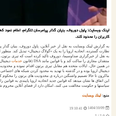
لینک وبسایت: پاول دوروف، بنیان گذار پیامرسان تلگرام، اعلام نمود که
کاربران را محدود کند.
به گزارش لینک وبسایت به نقل از خبر آنلاین، پاول دوروف، بنیان گذار 
نظارت گسترده، اتحادیه اروپا را به یک «گولاگ دیجیتال» تبدیل کند. منظور
به نقل از خبرگزاری صداوسیما، دوروف تاکید کرده است که تیری برتون، 
منتقدان مجازی را ساکت کند و با قوانین مانند DSA (قانون
خدمات
دیجیتال) و سیستم Chat Control، ک
دیجیتال اروپا بوده و در گذشته با تهدید به محدود کردن شبکه های اجتماعی
ماکرون تا حالا تصمیم واشنگتن درباره ی محدودیت های برتون را محکوم 
این اتفاق ها نشان میدهد که قوانین جدید اتحادیه اروپا پایبندی به قوانین 
سیاستها و حکومت مخالفت می کنند، امکان دارد از فضای آنلاین محروم ش
منبع:
لینك وبسایت
1404/10/09
19:10:41
/ 5
5.0