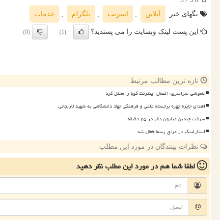
تگهای خبر:
آنلاین
,
اینترنت
,
تلگرام
,
خدمات
این پست لینک وبسایت را می پسندید؟
(0)
(1)
تازه ترین مطالب مرتبط
خاموشی سراسری، اتصال اینترنت کوبا را مختل کرد
اهدای جایزه چهره برجسته علمی و فرهنگی جهاد دانشگاهی به شهید لاریجانی
سرقت چندین میلیون دلار در ۲۵ دقیقه
استارلینک در عراق رسما فعال شد
نظرات بینندگان در مورد این مطلب
لطفا شما هم
در مورد این مطلب
نظر دهید