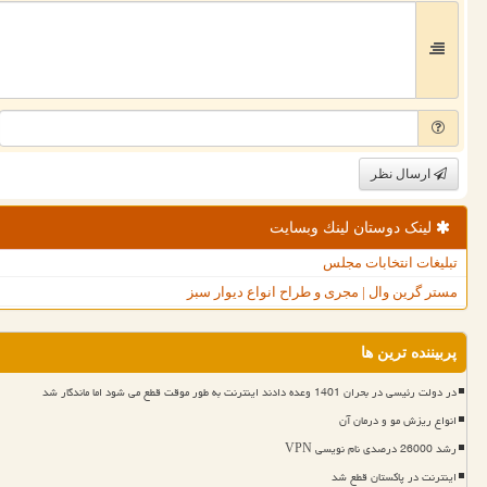
ارسال نظر
لینک دوستان لینك وبسایت
تبلیغات انتخابات مجلس
مستر گرین وال | مجری و طراح انواع دیوار سبز
پربیننده ترین ها
در دولت رئیسی در بحران 1401 وعده دادند اینترنت به طور موقت قطع می شود اما ماندگار شد
انواع ریزش مو و درمان آن
رشد 26000 درصدی نام نویسی VPN
اینترنت در پاکستان قطع شد