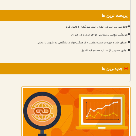
پربحث ترین ها
خاموشی سراسری، اتصال اینترنت کوبا را مختل کرد
بارندگی شهابی برساوشی اواخر مرداد در ایران
اهدای جایزه چهره برجسته علمی و فرهنگی جهاد دانشگاهی به شهید لاریجانی
اولین تصویر از ستاره همدم ابط الجوزا
جدیدترین ها