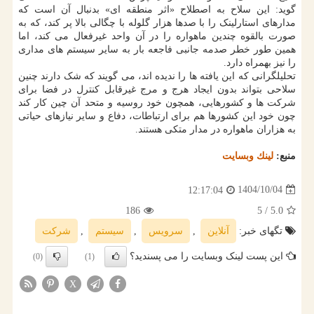
گوید: این سلاح به اصطلاح «اثر منطقه ای» بدنبال آن است که
مدارهای استارلینک را با صدها هزار گلوله با چگالی بالا پر کند، که به
صورت بالقوه چندین ماهواره را در آن واحد غیرفعال می کند، اما
همین طور خطر صدمه جانبی فاجعه بار به سایر سیستم های مداری
را نیز بهمراه دارد.
تحلیلگرانی که این یافته ها را ندیده اند، می گویند که شک دارند چنین
سلاحی بتواند بدون ایجاد هرج و مرج غیرقابل کنترل در فضا برای
شرکت ها و کشورهایی، همچون خود روسیه و متحد آن چین کار کند
چون خود این کشورها هم برای ارتباطات، دفاع و سایر نیازهای حیاتی
به هزاران ماهواره در مدار متکی هستند.
منبع:
لینك وبسایت
1404/10/04
12:17:04
186
/ 5
5.0
تگهای خبر:
آنلاین
,
سرویس
,
سیستم
,
شركت
این پست لینک وبسایت را می پسندید؟
(0)
(1)
X