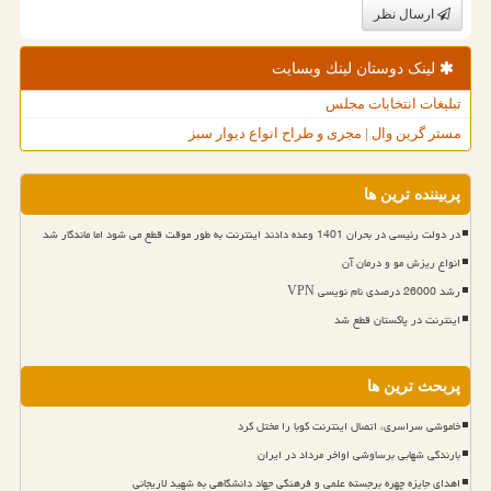
ارسال نظر
لینک دوستان لینك وبسایت
تبلیغات انتخابات مجلس
مستر گرین وال | مجری و طراح انواع دیوار سبز
پربیننده ترین ها
در دولت رئیسی در بحران 1401 وعده دادند اینترنت به طور موقت قطع می شود اما ماندگار شد
انواع ریزش مو و درمان آن
رشد 26000 درصدی نام نویسی VPN
اینترنت در پاکستان قطع شد
پربحث ترین ها
خاموشی سراسری، اتصال اینترنت کوبا را مختل کرد
بارندگی شهابی برساوشی اواخر مرداد در ایران
اهدای جایزه چهره برجسته علمی و فرهنگی جهاد دانشگاهی به شهید لاریجانی