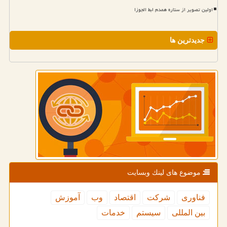
اولین تصویر از ستاره همدم ابط الجوزا
جدیدترین ها
موضوع های لینك وبسایت
فناوری
شركت
اقتصاد
وب
آموزش
بین المللی
سیستم
خدمات