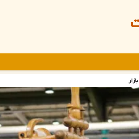
ت
ازار