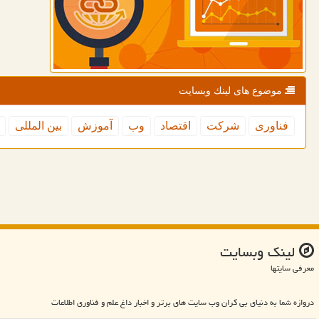
موضوع های لینك وبسایت
فناوری
شركت
اقتصاد
وب
آموزش
بین المللی
لینك وبسایت
معرفی سایتها
دروازه شما به دنیای بی کران وب سایت های برتر و اخبار داغ علم و فناوری اطلاعات