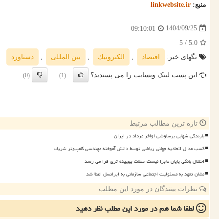
منبع:
linkwebsite.ir
1404/09/25
09:10:01
/ 5
5.0
تگهای خبر:
اقتصاد
,
الكترونیك
,
بین المللی
,
دستاورد
این پست لینک وبسایت را می پسندید؟
(0)
(1)
تازه ترین مطالب مرتبط
بارندگی شهابی برساوشی اواخر مرداد در ایران
کسب مدال اتحادیه جهانی ریاضی توسط دانش آموخته مهندسی کامپیوتر شریف
اختلال بانکی پایان ماجرا نیست حملات پیچیده تری فرا می رسد
نشان تعهد به مسئولیت اجتماعی سازمانی به ایرانسل اعطا شد
نظرات بینندگان در مورد این مطلب
لطفا شما هم
در مورد این مطلب
نظر دهید