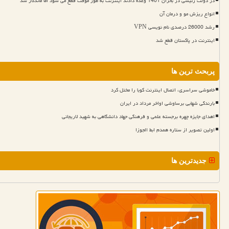
در دولت رئیسی در بحران 1401 وعده دادند اینترنت به طور موقت قطع می شود اما ماندگار شد
انواع ریزش مو و درمان آن
رشد 26000 درصدی نام نویسی VPN
اینترنت در پاکستان قطع شد
پربحث ترین ها
خاموشی سراسری، اتصال اینترنت کوبا را مختل کرد
بارندگی شهابی برساوشی اواخر مرداد در ایران
اهدای جایزه چهره برجسته علمی و فرهنگی جهاد دانشگاهی به شهید لاریجانی
اولین تصویر از ستاره همدم ابط الجوزا
جدیدترین ها