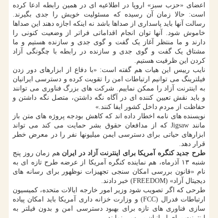
اعضای «حزب سبز» اروپا در اطلاعیه ای در همین رابطه ادعا کرده
است: حالا زمان آن رسیده که مسئولیت خویش را جدی بگیرند.
رسالت آنها باید پاسداری از صداها باشد نه اینکه اجازه دهند این صداها
خاموش شود. آنها توان انجام اقداماتی فراتر از وضعیت کنونی را
دارند و ما منتظر آغاز یک گفت و گوی جدی و سازنده هستیم و ما
مشتاق یک گفت و گوی جدی و سازنده در رابطه با چگونگی آزاد
کردن این ظرفیت هستیم.
نایب رییس این هیات هم گفته است: «با دفاع از ابزارهای دور زدن
فیلترینگ می توانیم ارتباطات امن را تقویت کرده و دسترسی ایرانیان
به اینترنت آزاد را ممکن نماییم. شرکت های بزرگ فناوری می توانند
و باید نقش تعیین کننده ای در آگاه نگه داشتن، متصل نگه داشتن و
حفاظت از مردم داخل کشور ایفا کنند.»
نویسنده های نامه اخطار داده اند که کاهش بودجه پروژه های متن باز
مانند Jigsaw که از مدافعان حقوق بشر حمایت می کند می تواند
ابزارهای حیاتی برای دسترسی ایمن میلیونها نفر را در معرض خطر
قرار دهد.
طرح جدید کنگره آمریکا برای اینترنت آزاد در ایران
هم زمان روز پنج
شنبه ۱۳ آذرماه، هم نماینده کنگره آمریکا از عرضه طرح تازه ای به
نام «قانون بررسی امکان سنجی تجهیزات نوظهور برای رسانه های
دیجیتال آزاد» (FREEDOM) خبر دادند.
طرحی که اگر تصویب شود وزیر امور خارجه ایالات متحده، کمیسیون
ارتباطات فدرال (FCC) و وزارت خزانه داری آمریکا باید امکان پیاده
سازی فناوری های تازه برای بهبود دسترسی امن و بدون فیلتر به
اینترنت برای ایرانیان بررسی نمایند.