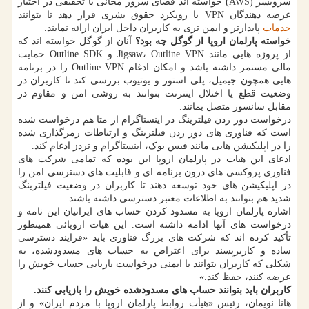
سرویسز (AWS) خواسته اند فضای سرور مجانی یا تخفیفی در اختیار
عرضه دهندگان VPN با رویکرد حقوق بشری قرار دهد تا بتوانند
خدمات
پایدارتر و ایمن تری به کاربران داخل ایران ارائه نمایند.
خواسته پارلمان اروپا از گوگل چه بود؟
آنان از گوگل خواسته اند که
از پروژه هایی مانند Jigsaw، Outline VPN و Outline SDK حمایت
مالی مستمر داشته باشد و امکان ادغام Outline VPN را در برنامه
هایی همچون جیمیل، پلی استور و یوتیوب بررسی کند تا کاربران در
وضعیت قطع یا اختلال اینترنت بتوانند به روشی امن و مقاوم در
مقابل سانسور متصل بمانند.
درخواست دور زدن فیلترینگ در اینستاگرام از متا هم درخواست شده
است که فناوری های دور زدن فیلترینگ و ارتباطات رمزگذاری شده
را در اپلیکیشن هایی مانند فیس بوک، اینستاگرام و تردز ادغام کند.
ادعای این هیات در پارلمان اروپا این بوده که تمامی شرکت های
فناوری پروکسی های درون برنامه ای و قابلیت های دسترسی امن را
در اپلیکیشن های خود توسعه دهند تا کاربران در وضعیت فیلترینگ
شدید هم بتوانند به اطلاعات معتبر دسترسی داشته باشند.
اشاره پارلمان اروپا به مسدود کردن حساب های ایرانیان این نامه و
درخواست های آنها ادامه داشته است. این هیات اروپائی همینطور
تأکید کرده اند که شرکت های بزرگ فناوری باید «فرایند دسترسی
ساده و کاربرپسند برای اعتراض به حساب های مسدودشده، به
شکلی که کاربران بتوانند با ایمنی درخواست بازیابی حساب خویش را
عرضه کنند، حفظ کند.»
کاربران باید بتوانند حساب های مسدودشده خویش را بازیابی کنند.
هانا نویمان، رئیس «هیأت روابط پارلمان اروپا با مردم ایران» و از