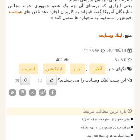
یعنی ابزاری که برمبنای آن چه یک عضو جمهوری خواه مجلس
نمایندگان آمریکا گفته «بتواند به کاربران اجازه دهد تلفن های
هوشمند
خویش را مستقیماً به ماهواره ها متصل کنند.»
منبع:
لینك وبسایت
1404/09/18
11:36:56
402
/ 5
5.0
تگهای خبر:
آنلاین
,
ابزار
,
اپلیكیشن
,
اینترنت
این پست لینک وبسایت را می پسندید؟
(0)
(1)
X
تازه ترین مطالب مرتبط
اولین تصویر از ستاره همدم ابط الجوزا
سرقت چندین میلیون دلار در ۲۵ دقیقه
استارلینک در عراق رسما فعال شد