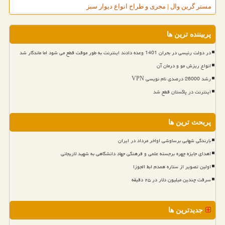
مستر گرین وال | مجری و طراح انواع دیوار سبز
پربیننده ترین ها
در دولت رئیسی در بحران 1401 وعده دادند اینترنت به طور موقت قطع می شود اما ماندگار شد
انواع ریزش مو و درمان آن
رشد 26000 درصدی نام نویسی VPN
اینترنت در پاکستان قطع شد
پربحث ترین ها
بارندگی شهابی برساوشی اواخر مرداد در ایران
اهدای جایزه چهره برجسته علمی و فرهنگی جهاد دانشگاهی به شهید لاریجانی
اولین تصویر از ستاره همدم ابط الجوزا
سرقت چندین میلیون دلار در ۲۵ دقیقه
جدیدترین ها