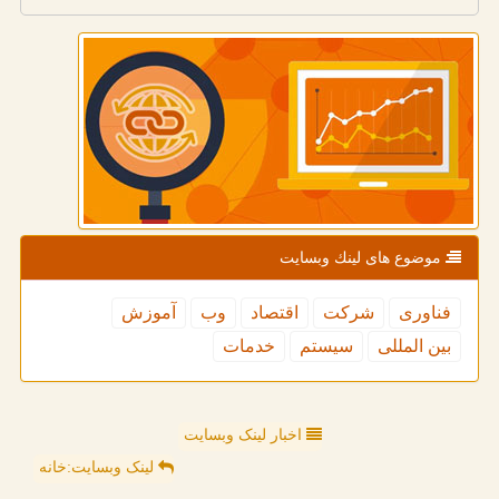
موضوع های لینك وبسایت
فناوری
شركت
اقتصاد
وب
آموزش
بین المللی
سیستم
خدمات
اخبار لینک وبسایت
لینک وبسایت:خانه