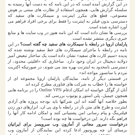
در این گزارش آمده است که در این نامه که به دست آنها رسیده به
سلسله گزارش هایی، همچون استفاده از نظارت های مبتنی بر هوش
مصنوعی، قطع های مکرر اینترنت و سیمکارت های سفید که
دسترسی بدون فیلتر به اینترنت را فقط برای برخی افراد فراهم می
آورد اشاره شده است.
بررسی ها نشان داده است که این نامه هنوز در وب سایت ها و منابع
خبری دیگری منتشر نشده است.
پارلمان اروپا در رابطه با سیمکارت های سفید چه گفته است؟
در این
نامه در رابطه با ماجرای سیمکارت های خط سفید نوشته شده که
پدیده «سیم کارت های سفید» نشان داده است یک ساختار تبعیض آمیز
دولایه دیجیتال در ایران وجود دارد. ساختاری که «اقلیتی محدود، از
دسترسی نامحدود به اینترنت بهره مند می شوند، در صورتیکه اکثریت
مردم با سانسور مواجه اند».
در قسمتی دیگر از نامه، نمایندگان پارلمان اروپا مجموعه ای از
خواسته ها را خطاب به شرکت های فناوری مطرح کرده اند.
آنان از گوگل خواسته اند امکان ادغام Outline VPN را در برنامه هایی
همچون جیمیل، پلی استور و یوتیوب بررسی کند.
بطور خلاصه آنها گفته اند این شرکتها باید بودجه پروژه های آزادی
اینترنت و طرح های متن باز در رابطه با وی پی ان، ابزارهای دور زدن
فیلترینگ و پیام رسانی امن پشتیبانی کنند و امکان ادامه کار آنها را
فراهم نگه دارند. این درخواست ها چه بوده است؟
درخواست سرور مجانی از آمازون وب سرویسز برای ایرانیان
برمبنای آن چه یورونیوز ادعا کرده این نمایندگان از آمازون وب