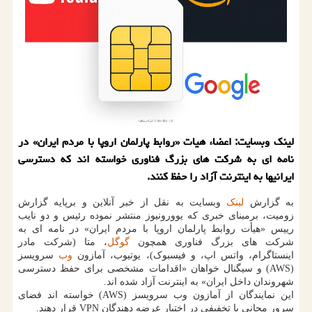
لینک وبسایت: اعضاء هیات «روابط پارلمان اروپا با مردم ایران» در
نامه ای به شرکت های بزرگ فناوری خواسته اند که دسترسی
ایرانیها به اینترنت آزاد را حفظ کنند.
به گزارش
لینک
وبسایت به نقل از خبر آنلاین و برپایه گزارش
زومیت، برمبنای خبری که یوورونیوز منتشر نموده رئیس و دو نایب
رییس «هیأت روابط پارلمان اروپا با مردم ایران» در نامه ای به
شرکت های بزرگ فناوری همچون
گوگل
، متا (شرکت مادر
اینستاگرام، واتس اپ، و فیسبوک)، یوتیوب، آمازون
وب
سرویسز
(AWS) و سیگنال خواهان «اقدامات مشخصی برای حفظ دسترسی
شهروندان داخل ایران» به اینترنت آزاد شده اند.
این نمایندگان از آمازون وب سرویسز (AWS) خواسته اند فضای
سرور مجانی یا تخفیفی در اختیار عرضه دهندگان VPN قرار دهند.