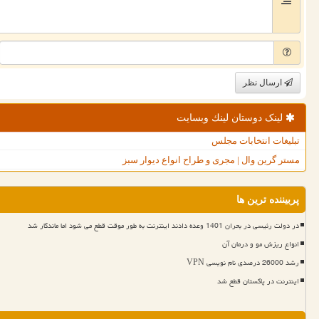
ارسال نظر
لینک دوستان لینك وبسایت
تبلیغات انتخابات مجلس
مستر گرین وال | مجری و طراح انواع دیوار سبز
پربیننده ترین ها
در دولت رئیسی در بحران 1401 وعده دادند اینترنت به طور موقت قطع می شود اما ماندگار شد
انواع ریزش مو و درمان آن
رشد 26000 درصدی نام نویسی VPN
اینترنت در پاکستان قطع شد