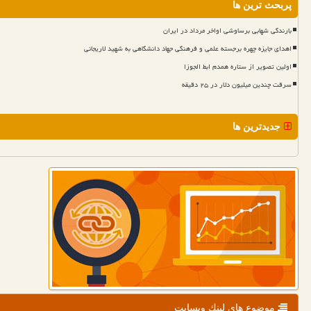
پربحث ترین ها
بارندگی شهابی برساوشی اواخر مرداد در ایران
اهدای جایزه چهره برجسته علمی و فرهنگی جهاد دانشگاهی به شهید لاریجانی
اولین تصویر از ستاره همدم ابط الجوزا
سرقت چندین میلیون دلار در ۲۵ دقیقه
جدیدترین ها
موضوع های لینك وبسایت