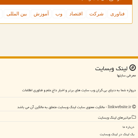
فناوری
شركت
اقتصاد
وب
آموزش
بین المللی
لینك وبسایت
معرفی سایتها
دروازه شما به دنیای بی کران وب سایت های برتر و اخبار داغ علم و فناوری اطلاعات
linkwebsite.ir - مالکیت معنوی سایت لینك وبسایت متعلق به مالکین آن می باشد
میانبرهای لینك وبسایت
درباره ما
بک لینک در لینك وبسایت