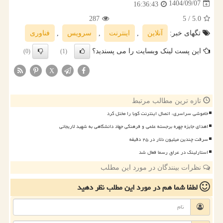
1404/09/07
16:36:43
287
/ 5
5.0
تگهای خبر:
آنلاین
,
اینترنت
,
سرویس
,
فناوری
این پست لینک وبسایت را می پسندید؟
(0)
(1)
X
تازه ترین مطالب مرتبط
خاموشی سراسری، اتصال اینترنت کوبا را مختل کرد
اهدای جایزه چهره برجسته علمی و فرهنگی جهاد دانشگاهی به شهید لاریجانی
سرقت چندین میلیون دلار در ۲۵ دقیقه
استارلینک در عراق رسما فعال شد
نظرات بینندگان در مورد این مطلب
لطفا شما هم
در مورد این مطلب
نظر دهید