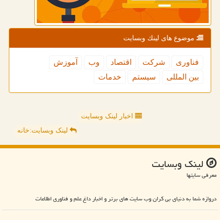
موضوع های لینك وبسایت
فناوری
شركت
اقتصاد
وب
آموزش
بین المللی
سیستم
خدمات
اخبار لینک وبسایت
لینک وبسایت:خانه
لینك وبسایت
معرفی سایتها
دروازه شما به دنیای بی کران وب سایت های برتر و اخبار داغ علم و فناوری اطلاعات