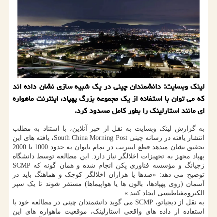
لینک وبسایت: دانشمندان چینی در یک شبیه سازی نشان داده اند
که می توان با استفاده از یک مجموعه بزرگ پهپاد، اینترنت ماهواره
ای مانند استارلینک را بطور کامل مسدود کرد.
به گزارش لینک وبسایت به نقل از خبر آنلاین، با استناد به مطلب
انتشار یافته در رسانه چینی South China Morning Post، یافته های این
تحقیق نشان میدهد قطع اینترنت در تمام تایوان به حدود 1000 تا 2000
پهپاد مجهز به تجهیزات اخلالگر نیاز دارد. این مطالعه توسط دانشگاه
ژجیانگ و مؤسسه فناوری پکن انجام شده و همان گونه که SCMP
توضیح می دهد: «صدها یا هزاران اخلالگر کوچک و هماهنگ باید در
آسمان (روی پهپادها، بالون ها یا هواپیماها) مستقر شوند تا یک سپر
الکترومغناطیسی ایجاد کنند.»
به نقل از دیجیاتو، SCMP می گوید دانشمندان چینی در مطالعه خود با
استفاده از داده های واقعی استارلینک، موقعیت ماهواره های این