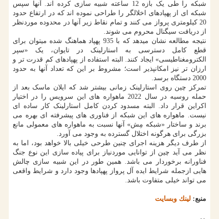
شبکه را طی یک بازه 12 ساعته شبیه سازی کرده اند. آنها سپس
شبکه ای از پهپادهای اخلالگر را طراحی نموده اند که در ارتفاع حدود
20 کیلومتری پرواز می کنند و تمام نقاط زیر آنها در محدوده موردنظر
از دریافت سیگنال محروم می شوند.
نتیجه مطالعه نشان میدهد که با 935 پهپاد هماهنگ شده میتوان برای
قطع کامل دسترسی به استارلینک در تایوان، یک «سپر
الکترومغناطیسی» ایجاد کنند. البته استفاده از پهپادهای کم قدرت تر و
ارزان تر نیز امکانپذیر است؛ مشروط بر این که تعداد آنها به حدود
2000 دستگاه برسد.
تمرکز چین روی استارلینک زمانی بیشتر شد که ایلان ماسک بعد از
حمله روسیه در سال 2022 ماهواره های این سرویس را در اختیار
اکراین قرار داد. البته مسدود کردن کامل استارلینک کار ساده ای
نیست. ماهواره های این شبکه از فناوری های پیشرفته ای بهره می
برند و ساختار «شبکه مِش» آنها نسبت به ماهواره های معمولی مانع
بزرگی برای هرگونه اختلال گسترده به وجود می آورد.
از طرف دیگر هزینه اجرای چنین طرحی خیلی بالا خواهد بود، اما به
نظر می آید چین از توانایی موردنیاز برای پیاده سازی این نوع جنگ
فناورانه برخوردار می باشد. همین طور در این شبیه سازی چالش
هایی ازجمله شرایط ایده آل پرواز پهپادها وجود دارد و شرایط واقعی
می تواند خیلی متفاوت باشد.
منبع:
لینك وبسایت