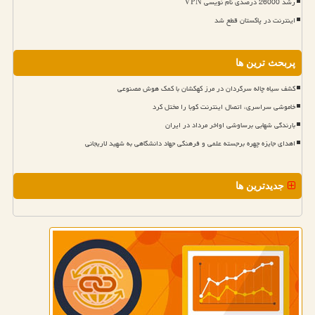
رشد 26000 درصدی نام نویسی VPN
اینترنت در پاکستان قطع شد
پربحث ترین ها
کشف سیاه چاله سرگردان در مرز کهکشان با کمک هوش مصنوعی
خاموشی سراسری، اتصال اینترنت کوبا را مختل کرد
بارندگی شهابی برساوشی اواخر مرداد در ایران
اهدای جایزه چهره برجسته علمی و فرهنگی جهاد دانشگاهی به شهید لاریجانی
جدیدترین ها