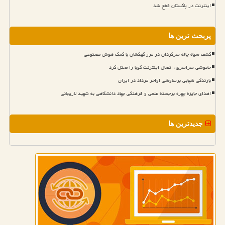
اینترنت در پاکستان قطع شد
پربحث ترین ها
کشف سیاه چاله سرگردان در مرز کهکشان با کمک هوش مصنوعی
خاموشی سراسری، اتصال اینترنت کوبا را مختل کرد
بارندگی شهابی برساوشی اواخر مرداد در ایران
اهدای جایزه چهره برجسته علمی و فرهنگی جهاد دانشگاهی به شهید لاریجانی
جدیدترین ها