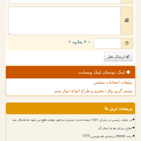
= ۳ بعلاوه ۲
ارسال نظر
لینک دوستان لینك وبسایت
تبلیغات انتخابات مجلس
مستر گرین وال | مجری و طراح انواع دیوار سبز
پربیننده ترین ها
در دولت رئیسی در بحران 1401 وعده دادند اینترنت به طور موقت قطع می شود اما ماندگار شد
انواع ریزش مو و درمان آن
رشد 26000 درصدی نام نویسی VPN