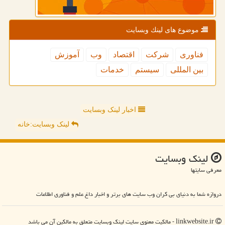
موضوع های لینك وبسایت
فناوری
شركت
اقتصاد
وب
آموزش
بین المللی
سیستم
خدمات
اخبار لینک وبسایت
لینک وبسایت:خانه
لینك وبسایت
معرفی سایتها
دروازه شما به دنیای بی کران وب سایت های برتر و اخبار داغ علم و فناوری اطلاعات
linkwebsite.ir - مالکیت معنوی سایت لینك وبسایت متعلق به مالکین آن می باشد