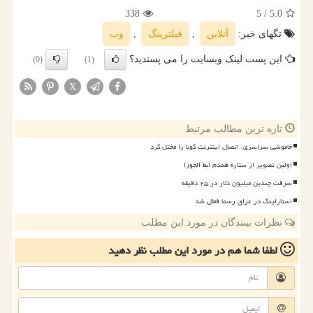
338
/ 5
5.0
تگهای خبر:
آنلاین
,
فیلترینگ
,
وب
این پست لینک وبسایت را می پسندید؟
(0)
(1)
X
تازه ترین مطالب مرتبط
خاموشی سراسری، اتصال اینترنت کوبا را مختل کرد
اولین تصویر از ستاره همدم ابط الجوزا
سرقت چندین میلیون دلار در ۲۵ دقیقه
استارلینک در عراق رسما فعال شد
نظرات بینندگان در مورد این مطلب
لطفا شما هم
در مورد این مطلب
نظر دهید