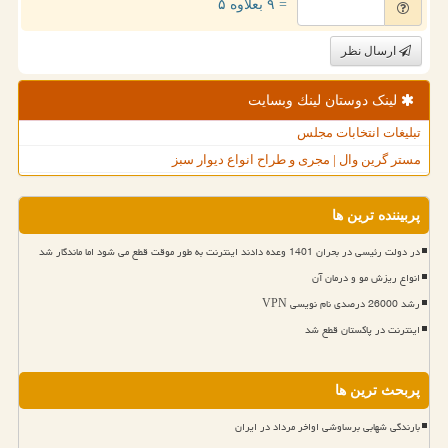
= ۹ بعلاوه ۵
ارسال نظر
لینک دوستان لینك وبسایت
تبلیغات انتخابات مجلس
مستر گرین وال | مجری و طراح انواع دیوار سبز
پربیننده ترین ها
در دولت رئیسی در بحران 1401 وعده دادند اینترنت به طور موقت قطع می شود اما ماندگار شد
انواع ریزش مو و درمان آن
رشد 26000 درصدی نام نویسی VPN
اینترنت در پاکستان قطع شد
پربحث ترین ها
بارندگی شهابی برساوشی اواخر مرداد در ایران