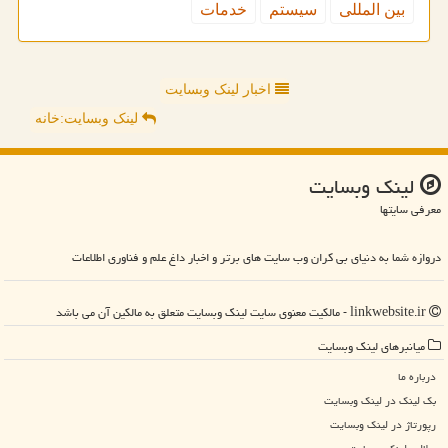
بین المللی
سیستم
خدمات
اخبار لینک وبسایت
لینک وبسایت:خانه
لینك وبسایت
معرفی سایتها
دروازه شما به دنیای بی کران وب سایت های برتر و اخبار داغ علم و فناوری اطلاعات
linkwebsite.ir - مالکیت معنوی سایت لینك وبسایت متعلق به مالکین آن می باشد
میانبرهای لینك وبسایت
درباره ما
بک لینک در لینك وبسایت
رپورتاژ در لینك وبسایت