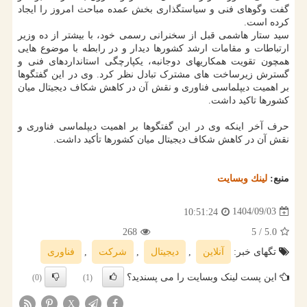
گفت وگوهای فنی و سیاستگذاری بخش عمده مباحث امروز را ایجاد
کرده است.
سید ستار هاشمی قبل از سخنرانی رسمی خود، با بیشتر از ده وزیر
ارتباطات و مقامات ارشد کشورها دیدار و در رابطه با موضوع هایی
همچون تقویت همکاریهای دوجانبه، یکپارچگی استانداردهای فنی و
گسترش زیرساخت های مشترک تبادل نظر کرد. وی در این گفتگوها
بر اهمیت دیپلماسی فناوری و نقش آن در کاهش شکاف دیجیتال میان
کشورها تاکید داشت.
حرف آخر اینکه وی در این گفتگوها بر اهمیت دیپلماسی فناوری و
نقش آن در کاهش شکاف دیجیتال میان کشورها تأکید داشت.
منبع:
لینك وبسایت
1404/09/03
10:51:24
268
/ 5
5.0
تگهای خبر:
آنلاین
,
دیجیتال
,
شركت
,
فناوری
این پست لینک وبسایت را می پسندید؟
(0)
(1)
X