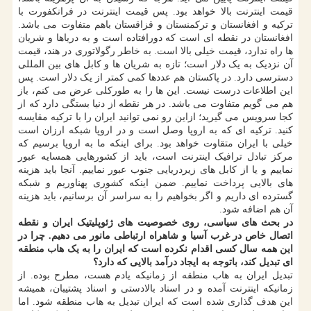
قیمت اینترنت بالا خواهد بود. پس قیمت اینترنت در فرانکفورت با
ترکیه و افغانستان و ترکمنستان و قزاقستان باهم متفاوت می باشد.
افغانستان در نقطه ای است که دورافتاده است و به دریاها و شریان
ها راه ندارد، قیمت خیلی بالا است. به خاطر رگولاتوری در هند، قیمت
آن نزدیک به یک دلار است؛ تازه به شریان ها و کابل های بین المللی
دسترسی دارد. در پاکستان هم عددها کمی کمتر از یک دلار است. پس
این اطلاعات درست نیست. این ها را به طورکلی عرض می کنم، باز
هم می گویم متفاوت می باشد. در هر نقطه از دنیا بستگی دارد که از
کجا سرویس می گیرید؛ ازاین رو نمی توانید ایران را با ترکیه مقایسه
کنید. ترکیه ای که به اروپا وصل است و در اروپا شبکه ارزان است
خیلی با ایران متقاوت خواهد بود. برای اینکه ما به اروپا برسیم که
مرکز تبادل ترافیک اینترنت است، باید از کشورهایی همسایه عبور
نماییم و یا از کابل های زیردریایی جنوب عبور نماییم. آنجا باید هزینه
های بالایی پرداخت نماییم. ضمن اینکه کشوری پهناوریم و شبکه
گسترده ای داریم و اگر بخواهیم را به سراسر آن برسانیم، باید هزینه
آن هم اضافه شود.
در بحث های سیاسی، روی خصوصیت های ژئوپلیتیک ایران و نقطه
اتصال خاص در غرب آسیا و شاهراه ارتباطی مانور می دهیم. چرا در
این همه سال کسی اقدام نکرده است که ایران را به یک هاب منطقه
ای تبدیل کند، باتوجه به ایجاد درآمد بالایی که دارد؟
تبدیل ایران به هاب منطقه از زمانیکه یادم هست، مطرح بوده. از
زمانیکه اینترنت آمده و در اسناد بالادستی و اسناد پشتیبان، همیشه
این هدف گذاری شده است که ایران تبدیل به هاب منطقه شود. اما