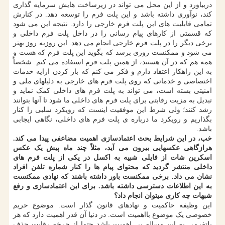
دربیاورد و از این محل می تواند در زیرساخت هایش سرمایه گذاری
کند، نوآوری داشته باشد و این پلت فرم را توسعه دهد. در کنارش
تمامی قابلیت های این پلت فرم خارجی را دارد. نتیجه این می شود
که قسمتی از کارهای پیام رسانی را در داخل پلت فرم داخلی و
برخی دیگر را در پلت فرم خارجی انجام می دهد. این روزبه روز بهتر
می شود و ممکنست روزی برسد که بگوید این پلت فرم که هست و
همه هم که در آن هستند، از همین پلت فرم استفاده می کنم. شخصاً
به این راهکار اعتقاد دارم و فکر می کنم که باز کردن ارایه خدمات
اختصاصی و خدماتی که روی پلت فرم های خارجی به دلیلهای ملی و
امنیتی بسته است، می تواند به پلت فرم های داخلی کمک نماید و
تبدیل به مزیت رقابتی برای پلت فرم های داخلی ما شود تا آنها بتوانند
رشد کنند؛ ولی شرط این موفقیت اینست که رویکرد سلبی را کنار
بگذاریم و رویکرد ما درباره ی پلت فرم های داخلی، نگاهی ایجابی
باشد.
خب، در این شرایط بحث اعتمادسازی اهمیت مضاعفی پیدا می کند.
هرازگاهی عکسهایی بیرون می آید، مثلاً چند ماه پیش یک عکس
اسکرین شات از فایلی شبیه به اکسل در یکی از پلت فرم های
داخلی منتشر گردید که محتوای پیام ها را کنار شماره تلفن افراد
نشان می داد. برخی ممکنست باور داشته باشند که نهادی ممکنست
به این اطلاعات دسترسی داشته باشد. برای این اعتمادسازی و رفع
شبهات چه کاری میتوان انجام داد؟
این وظیفه حاکمیت و نهادهای قانون گذار است. موضوع حریم
خصوصی یک موضوع بااهمیت است. در دنیا آن قدر اهمیت دارد که هر
پلتفرمی به این مساله بی اهمیت باشد حتما از چرخه رقابت حذف