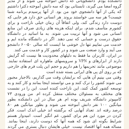
دانشکده بودم. دانشجویانی که دانش آموخته می شوند و از مدیر
گروه امضا می گیرند، تابستانی بود که سه دانش آموخته دکترا داشتیم
که یکی از آنها دانشجوی خود من بود. از آنها پرسیدم برنامه شما
چیست؟ هر سه می خواستند بروند. هر انسانی حق دارد هر جایی که
دوست دارد زندگی کند، ولی اتفاقاً آن زمان خیلی ناراحت و برای
کشورم متأسف شدم، برای اینکه هزینه های زیادی صرف این منابع
انسانی می شود و آنها تربیت می شوند. به ما اساتید در دانشگاه
حقوق درست و حسابی که نمی دهند. اگر در دانشگاه مانده ایم و
خدمت می نماییم تنها دل خوشی ما اینست که سالی ۵۰-۶۰ دانشجو
می آیند و وارد صنعت می شوند و در کشور کار و خدمت می کنند.
در ایران، کاربران ما فقط به دلیلهای محدودیت ها نیست که گرایش
دارند از ابزارهای و VPN و سرویسهای ماهواره ای استفاده نمایند.
موضوعی مانند تحریمها را هم داریم و حجم این پلت فرم های خارجی
که بر روی آی پی های ایرانی بسته شده است
وقتی می بینیم آن هایی که برایشان وقت می گذاریم، بالاجبار مجبور
می شوند کشور را ترک کنند و می توانستند اینجا بمانند و کار کنند و به
توسعه کشور کمک کنند، این ناراحت کننده است. این را در نشست
های مختلف به مسئولان مختلف منتقل کرده ام. من ورودی ۷۳
کامپیوتر دانشگاه شریف بوده ام. هر سال در این دانشکده بطور
میانگین ۱۰۰ نفر دانش آموخته می شوند و بطور میانگین هم ۸۰
درصد رفته اند. تعداد آنهایی که برگشته اند خیلی اندک است. فکر
کردن در مورد این هم برای کشور، غم انگیز است. امیدوار هستم
شرایط بگونه ای شود که همه آنها که دوست دارند، اینجا بمانند.
مساله همه آنها اقتصاد نیست. خیلی هایشان دنبال بستری می گردند