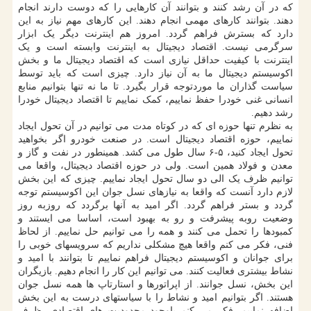
که در آن رشد کنند و بتوانند آن کارهایی را که دوست دارند انجام
دهند. بتوانند کارهای مهمی انجام دهند. این کارهای مهم نیاز به این
دارد که بسترش فراهم گردد. امروز هم اینترنت دیگر یک ابزار
سرگرمی نیست. اقتصاد دیجیتال به اینترنت وابسته است و یک
اینترنت با کیفیت حداقل نیازی است که اقتصاد دیجیتال ما و بخش
اکوسیستم دیجیتال ما به آن نیاز دارد. چیزی است که باید توسط
سیاست گذاران ما موردتوجه قرار بگیرد. تا ما نه تنها بتوانیم منابع
انسانی غنی خودرا حفظ نماییم، کمک نماییم تا اقتصاد دیجیتال خودرا
رشد دهیم.
به نظرم تنها حوزه ای که در کوتاه مدت می توانیم در آن تحول ایجاد
نماییم، حوزه اقتصاد دیجیتال است. در صنعت خودرو اگر بخواهید
تحول ایجاد کنید، ۵-۶ سال طول می کشد. همینطور در نفت و گاز و
معدن و فولاد همین است. ولی در حوزه اقتصاد دیجیتال، واقعا می
توانیم ظرف یک الی دو سال تحول ایجاد نماییم. چیزی که این بخش
لازم دارد آنست که واقعا به نیازهای نسل جوان این اکوسیستم توجه
گردد و بستر فراهم گردد. اگر امید به آنها برگردد که روزبه روز
وضعیت روبه پیشرفت و رو به بهبود است، اساسا می ایستند و
کمبودها را تحمل می کنند و همه را می توانیم حل نماییم. از لحاظ
فنی، فکر می کنم واقعا هیچ مشکلی نداریم که سرویسهای خوبی را
برای جوانان و اکوسیستم دیجیتال فراهم نماییم تا بتوانند با امید و
نشاط بیشتری فعالیت کنند. می توانیم این کار را انجام دهیم. بازیگران
این بخش، نسل جوانند. از اپراتورها و استارتاپ ها همه نسل جوان
هستند. اگر بتوانیم امید و نشاط را با سیاستهای درست به این بخش
اضافه نماییم، فکر می کنم باوجود محدودیت های اقتصادی، ظرف