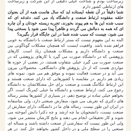
زیرساخت بودم و شناخت خیلی دقیقی از این شرکت و زیرساخت
های ارتباطی کشور دارم.
شما دقیقاً در آن نقطه ایستاده اید که سال هاست همه از آن بعنوان
حلقه مفقوده ارتباط صنعت و دانشگاه یاد می کنند. دغدغه ای که
سبب شده این ها به هم پیوند بخورند، تجربه زیسته خودتان و آن چاره
ای که همه به دنبالش می گردند و ظاهراً پیدا نمی شود یا بسختی پیدا
می شود، چیست که سبب شده شما در این جایگاه قرار بگیرید؟
البته به این مفهوم نیست که بستر ارتباط صنعت با دانشگاه به خوبی
فراهم شده باشد. واقعیت اینست که همچنان مشکلات گوناگونی بین
صنعت و دانشگاه داریم و مشکلات همچنان زیاد است. کارهای
پژوهشی که در دانشگاه صورت می گیرد با کارهای پژوهشی که در
صنعت صورت می گیرد خیلی متفاوت هستند، در بعضی از حوزه ها
مواردی هست که از دل پژوهش های دانشگاهی، محصولاتی بیرون
می آید و در صنعت فعالیت نموده و موفق هم می شود، نمونه های
زیادی هم داریم. در مقایسه با کشورهایی که دارای صنعت هستند و
این ارتباط تنگاتنگ هست و صنعت برای حل مشکلاتشان به دانشگاه
رجوع می کنند، ارتباط صنعت و دانشگاه ما خیلی کمرنگ است. اگر
بخواهم خیلی ساده تر توضیح دهم، در بسیاری از کشورها بیشتر رساله
های دکتری که تعریف می شود، سفارش صنعتی دارد، ولی متاسفانه
در ایران این طور نیست. رساله های ما در دانشگاه، دارای سفارش از
صنعت نیست، دانشجویان ما چه ارشد و چه دکترا دانش آموخته می
شوند و کار تحقیقاتی انجام می دهند و نتایج کارشان منتشر می شود،
ولی این طور نیست که سفارشی از صنعت داشته باشند و مساله ای
صنعتی را در سطح ملی و در داخل کشور بخواهند حل کنند. در هر