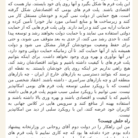
این پلت فرم ها شکل بگیرد و آنها روی پای خود بایستند، نیاز هست که
اقتصادی باشند. پلت فرم های بومی که اقتصادشان شکل گرفته
است، هیچ حمایتی از دولت نمی گیرند و خودشان مستقل کار می
کنند و زیرساخت ها و منابع انسانی مورد نیاز خودرا تأمین کرده و
خدمات ارایه می کنند و درآمد دارند. ولی پلت فرم هایی که از حمایت
دولتی استفاده می نمایند و با حمایت دولت بخواهند رشد و توسعه پیدا
کنند، تا حدی رشد می کنند، از حدی به بعد متوقف می شوند، و حتی
برای حفظ وضعیت موجودشان گرفتار مشکل می شود و دولت
همیشه باید از آنها حمایت کند. تا آن زمانیکه حمایت دولتی وجود دارد،
در آنها نوآوری و بهره وری وجود نخواهد داشت. برای اینکه بتوانیم
پلت فرم های با کیفیت داشته باشیم و بتوانند اقتصادشان رشد کند،
هیچ راهی نداریم جز اینکه روی پای خودشان بایستند. به نقطه ای
برسند که بتوانند دسترسی به بازارهای خارج از ایران - چه بازارهای
منطقه ای و چه بازارهای سراسری - داشته باشند. اعتقاد شخصی من
اینست که با رویکرد سلبی توسعه پلت فرم های بومی امکانپذیر
نیست. نمی توانیم با رویکرد سلبی سبب شویم پلت فرم هایی داشته
باشیم که با کیفیت و اقتصادی باشند و بهره وری بالا داشته باشند و
استفاده بهینه از منافع کنند و سرویس هایی در کلاس جهانی به
کاربران خود عرضه کنند، این با رویکرد سلبی از دید من امکانپذیر
نیست.
راه حلش چیست؟
من این راهکار را در دولت دوم آقای روحانی در وزارتخانه پیشنهاد
داده بودم. جزء دغدغه ها بود که چه کاری نماییم تا پلت فرم های