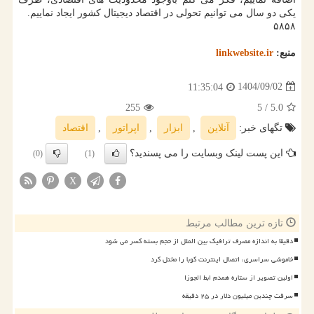
یکی دو سال می توانیم تحولی در اقتصاد دیجیتال کشور ایجاد نماییم.
۵۸۵۸
منبع:
linkwebsite.ir
1404/09/02
11:35:04
255
/ 5
5.0
تگهای خبر:
آنلاین
,
ابزار
,
اپراتور
,
اقتصاد
این پست لینک وبسایت را می پسندید؟
(0)
(1)
X
تازه ترین مطالب مرتبط
دقیقا به اندازه مصرف ترافیک بین الملل از حجم بسته کسر می شود
خاموشی سراسری، اتصال اینترنت کوبا را مختل کرد
اولین تصویر از ستاره همدم ابط الجوزا
سرقت چندین میلیون دلار در ۲۵ دقیقه