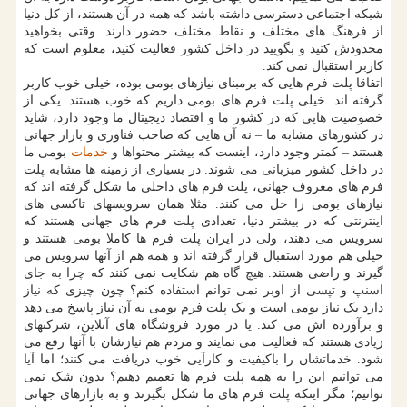
شبکه اجتماعی دسترسی داشته باشد که همه در آن هستند، از کل دنیا
از فرهنگ های مختلف و نقاط مختلف حضور دارند. وقتی بخواهید
محدودش کنید و بگویید در داخل کشور فعالیت کنید، معلوم است که
کاربر استقبال نمی کند.
اتفاقا پلت فرم هایی که برمبنای نیازهای بومی بوده، خیلی خوب کاربر
گرفته اند. خیلی پلت فرم های بومی داریم که خوب هستند. یکی از
خصوصیت هایی که در کشور ما و اقتصاد دیجیتال ما وجود دارد، شاید
در کشورهای مشابه ما – نه آن هایی که صاحب فناوری و بازار جهانی
هستند – کمتر وجود دارد، اینست که بیشتر محتواها و
خدمات
بومی ما
در داخل کشور میزبانی می شوند. در بسیاری از زمینه ها مشابه پلت
فرم های معروف جهانی، پلت فرم های داخلی ما شکل گرفته اند که
نیازهای بومی را حل می کنند. مثلا همان سرویسهای تاکسی های
اینترنتی که در بیشتر دنیا، تعدادی پلت فرم های جهانی هستند که
سرویس می دهند، ولی در ایران پلت فرم ها کاملا بومی هستند و
خیلی هم مورد استقبال قرار گرفته اند و همه هم از آنها سرویس می
گیرند و راضی هستند. هیچ گاه هم شکایت نمی کنند که چرا به جای
اسنپ و تپسی از اوبر نمی توانم استفاده کنم؟ چون چیزی که نیاز
دارد یک نیاز بومی است و یک پلت فرم بومی به آن نیاز پاسخ می دهد
و برآورده اش می کند. یا در مورد فروشگاه های آنلاین، شرکتهای
زیادی هستند که فعالیت می نمایند و مردم هم نیازشان با آنها رفع می
شود. خدماتشان را باکیفیت و کارآیی خوب دریافت می کنند؛ اما آیا
می توانیم این را به همه پلت فرم ها تعمیم دهیم؟ بدون شک نمی
توانیم؛ مگر اینکه پلت فرم های ما شکل بگیرند و به بازارهای جهانی