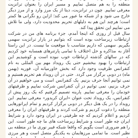
منطقه را به هم متصل نماییم و مسیر ایران را بعنوان ترانزیت
معرفی نماییم. چون در ترانزیت، دیتا از یک مرز وارد و از مرز دیگر
خارج می شود و از شبکه ما عبور می کند؛ ازاین رو نگرانی ها کمتر
است؛ هرچند این هم به دلیلهای تحریم محدودیت دارد، ولی ما تلاش
می نماییم این تحقق پیدا کند.
سال قبل از روزی که اینجا آمدم، جزء برنامه های من در شرکت
ارتباطات زیرساخت بوده است که بتوانیم در بازار ترانزیت سهمی
بگیریم. سهمی که داریم متناسب با موقعیت ما نیست. در این راستا
آغاز به مذاکره و حل اختلاف با تمامی پارتنرهای همسایه خود کردیم
که در سالهای گذشته ارتباطات خوب نبوده است و کوشیدیم این
ارتباطات را بهبود ببخشیم حتی یک رویداد مهم بین المللی به نام
کنفرانس ظرفیت وجود دارد که بخش خاورمیانه آن، فوریه (بهمن
ماه) در دوبی برگزار می گردد. حتی در آن رویداد هم تحریم هستیم و
نمی توانیم آنجا حرف بزنیم. یک کنفرانس است و می خواهیم در آن
حرف بزنیم، نمی توانیم در آن کنفرانس شرکت نماییم و ظرفیتهای
خودمان را معرفی نماییم. پارینه تصمیم گرفتیم که یک روز پیش از
کنفرانس، یک رویداد تحت عنوان «ایران کریدور» معرفی نماییم. این
رویداد را در یک هتل دیگر در دوبی برگزار کردیم و تمام اپراتورهایی
منطقه را دعوت کردیم و شرکت کردند و ظرفیتهای ایران را معرفی
کردیم و اعلام کردیم که چه ظرفیتی در ایران وجود دارد و شرایط
ایران چه طور است و شرایط زیرساخت های ما چه طور است. این
را هم ضروری است بگویم که واقعا شبکه فیبر نوری ما در منطقه بی
نظیر است. ما تمامی مرزهایمان به یکدیگر متصل است و هر مرزی