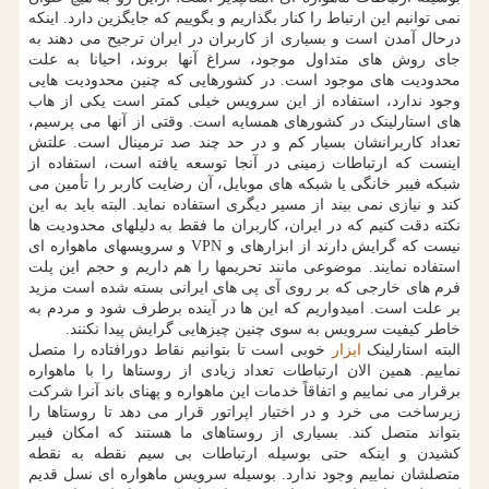
نمی توانیم این ارتباط را کنار بگذاریم و بگوییم که جایگزین دارد. اینکه
درحال آمدن است و بسیاری از کاربران در ایران ترجیح می دهند به
جای روش های متداول موجود، سراغ آنها بروند، احیانا به علت
محدودیت های موجود است. در کشورهایی که چنین محدودیت هایی
وجود ندارد، استفاده از این سرویس خیلی کمتر است یکی از هاب
های استارلینک در کشورهای همسایه است. وقتی از آنها می پرسیم،
تعداد کاربرانشان بسیار کم و در حد چند صد ترمینال است. علتش
اینست که ارتباطات زمینی در آنجا توسعه یافته است، استفاده از
شبکه فیبر خانگی یا شبکه های موبایل، آن رضایت کاربر را تأمین می
کند و نیازی نمی بیند از مسیر دیگری استفاده نماید. البته باید به این
نکته دقت کنیم که در ایران، کاربران ما فقط به دلیلهای محدودیت ها
نیست که گرایش دارند از ابزارهای و VPN و سرویسهای ماهواره ای
استفاده نمایند. موضوعی مانند تحریمها را هم داریم و حجم این پلت
فرم های خارجی که بر روی آی پی های ایرانی بسته شده است مزید
بر علت است. امیدواریم که این ها در آینده برطرف شود و مردم به
خاطر کیفیت سرویس به سوی چنین چیزهایی گرایش پیدا نکنند.
البته استارلینک
ابزار
خوبی است تا بتوانیم نقاط دورافتاده را متصل
نماییم. همین الان ارتباطات تعداد زیادی از روستاها را با ماهواره
برقرار می نماییم و اتفاقاً خدمات این ماهواره و پهنای باند آنرا شرکت
زیرساخت می خرد و در اختیار اپراتور قرار می دهد تا روستاها را
بتواند متصل کند. بسیاری از روستاهای ما هستند که امکان فیبر
کشیدن و اینکه حتی بوسیله ارتباطات بی سیم نقطه به نقطه
متصلشان نماییم وجود ندارد. بوسیله سرویس ماهواره ای نسل قدیم