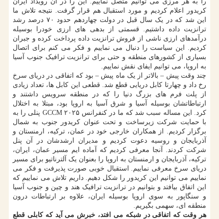
را به هر مرزی می توانیم متصل نماییم. این را در آن رویداد ایران
کریدور اعلام کردیم و مورد استقبال هم قرار گرفت. نتیجه تلاش ما
این شد که در یک سال قبل در دولت چهاردهم حدود ۷۰ درصد رشد
ترانزیت داده داشتیم. قسمتی از بدهی های ارزی خودرا بوسیله
درآمدهای ارزی ناشی از فروش ترانزیت داده پرداخت کرده و جبران
کردیم. این سیاست را دنبال می نماییم و فکر می کنم برای اتصال
بسیاری از کشورهای منطقه و حتی برای ترانزیت ترافیک جنوب آسیا
به اروپا، می توانیم ایفای نقش نماییم.
چند وقت پیش – بالاتر از یک ماه پیش – بود که اتفاقی در دریای سرخ
رخ داد و چهارتا کابل دریایی قطع شد. قطعی این کابل ها، تعداد زیادی
از پلت فرم های بزرگ دنیا را که در منطقه سرویس داشتند و
ارتباطاتشان بوسیله آسیا و شرق آسیا به اروپا بود، مبتلا به اختلال
کرد. این مساله سبب شد که ما در کنفرانس GCCM ۲۰۲۵ پنلی را به
با حمایت شرکت زیرساخت و تحت عنوان کریدور جنوب به شمال
برگزار کردیم. از همکاران خارجی خود در عمان، ترکیه، ارمنستان و
آذربایجان و روسیه دعوت کردیم و مدیران ارشدشان در آن پنل
شرکت کردند. آنجا معرفی کردیم که آماده ایم مسیر عمان، ایران،
ترکیه، آذربایجان و ارمنستان به اروپا را بعنوان یک آلترناتیو برای مسیر
دریای سرخ معرفی نماییم. استقبال خوبی صورت پذیرفت و فکر می
نماییم می توانیم این کریدور را شکل دهیم. داریم تلاش می نماییم که
این اتفاق بیافتد و بتوانیم در ترانزیت ترافیک هند و چین و جنوب آسیا
و سنگاپور به سوی اروپا بوسیله ایران، علاوه بر ارتباطات درون
منطقه ای، سهمی بگیریم.
هر وقت که اتفاقی در شبکه می افتد، خبرش می آید که کابلی قطع