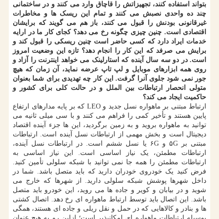
بتواند استفاده کنند، تجهیزاتش را قاچاق وارد می کنند و در ساختمانی
چند ده واحدی نصبش می کنند و تمام این ریسک ها و مخاطرات
غیرقانونی بودنش را قبول می کنند، باز هم می گویند که برایشان
اقتصادی است. چنین چیزی چگونه رخ می دهد؟ کجای کار ما در ارایه
خدمات ایراد دارد که کسی حاضر است چنین ریسکی را قبول کند و
برایش می صرفد که این کار را انجام دهد؟ تازه این وضعیت امروز
است. در دو سه سال آینده که استارلینک می خواهد اینترنت را آزاد و
روی همه ابزارهای موبایل و لپ تاپ عرضه نماید، آن زمان که هیچ
جور نمی شود جلوی آنرا گرفت. این کار چه تهدیدی برای شما بعنوان
متولی انحصار ارتباطات بین الملل و در حالت کلی برای کشور و
حاکمیت ایجاد می کند؟
ارتباط مبتنی بر ماهواره نسل جدید و LEO که بر پایه مدارهای ارتفاع
پایین هستند و تأخیر کمی را فراهم می کنند و با سی میلی ثانیه می
توانید به ماهواره بروید و به زمین برگردید، این ها جزء آینده اقتصاد
دیجیتال است و بخش مهمی از ارتباطات نسل آینده است. ارتباطات
مبتنی بر ۵G و ۶G یا نسل ششم است. در ارتباطات نسل آینده،
ارتباطات مطمئن، یک نیاز اساسی است. این نیاز اساسی به
ارتباطات مطمئن را همه جا نمی توانید با شبکه سلولی تأمین کنید.
فرض کنید یک خودروی خودران دارید که باید متصل باشد. شما در
داخل شهرها پوشش شبکه سلولی دارید. از شهرها که خارج می
شوید و در بیابان و کویر و جاده ها می روید، این خودرو باید متصل
باشد. این اتصال باید توسط ارتباط ماهواره ای رخ دهد. اتصال کشتی
ها و بنادر و کالاهایی که در حمل و نقل ریلی و جاده ای هستند، همگی
بوسیله ارتباطات ماهواره ای امکانپذیر است؛ ازاین رو به هیچ عنوان