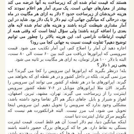
هستند که قیمت تمام شده ای که زیرساخت به آنها عرضه می کند
بیشتر از معیارهای جهانی است. یک سری آمار هم اعلام نمودند که
هزینه خریدشان از زیرساخت حدود ۲ دلار به ازای هر مگابیت در ماه
بود، درحالی که میانگین جهانی آن، نیم دلار تا یک دلار بود. شاید در این
آمار مقداری شیطنت کرده باشند و هزینه های تمام شده لایه های
بعدی را اضافه کرده باشند؛ ولی سؤال اینجا است که وقتی همه از
کیفیت ارتباطات ناراضی اند، این هزینه بالاتر را چطور می توانیم
توضیح دهیم؟ تفاوت قیمت نسبت به جهانی کجا می رود؟
اجازه دهید آن آمار را اصلاح کنم، این آمار تکذیب می شود. قیمت
سرویسی که اپراتورها دریافت می کنند بین ۶۰ سنت الی ۸۰ سنت،
البته با دلار ۱۰۰ هزار تومان، به ازای هر مگابیت بر ثانیه می شود.
یعنی زیر ۱ دلار ؟
بله! درنظر بگیرید که اپراتورها این سرویس را کجا می گیرند؟ لب
مرز نمی گیرند، بلکه در داخل کشور و در هر نقطه ای که بخواهند می
گیرند. اپراتورهای ما در هر نقطه از کشور می توانند این سرویس را
بگیرند. الان مثلا اپراتورهای موبایل در ۶-۷ نقطه کشور سرویس
اینترنت را از زیرساخت می گیرند: تهران، مشهد، تبریز، اصفهان،
اهواز و شیراز و بابل. جاهای دیگر هم اگر تقاضا وجود داشته باشد،
مشکلی وجود ندارد که سرویس را تحویل دهیم. این سرویس اینجا
تحویل می شود، لب مرز نیست. البته فرانکفورت هم نیست که
بگوییم مرکز تبادل اینترنت دنیا است.
اینکه میانگین دنیا، نیم دلار است؛ آن هم غلط است. قیمت اینترنت
بستگی به نقاط دارد. هر جا که کریرهای بزرگ حضور داشته باشند
قیمت اینترنت پایین می آید. هرجا که رسیدن به آن پرهزینه باشد،