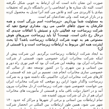
صورت این نشان داده است که آن ارتباط به خوبی شکل نگرفته
است. البته تک ستاره ها و اشخاصی را در دانشگاه داریم که تحقیقات
بنیادی یا کاربردی می کنند و تلاش می کنند آنرا تبدیل به محصول کرده
و در بازار عرضه کنند، ولی تعدادشان کم است.
به مسئولیت شما بپردازیم. «زیرساخت» اسم بزرگی است و همه
فکرشان به سوی جاهای خاصی می رود. مقداری توضیح دهید که
شرکت زیرساخت چه فعالیتی دارد و نسبتش با اتفاقات جدیدی که
درحال رخ دادن است، چیست؟ آیا باید زیرساخت سرورهای هوش
مصنوعی هم به عهده شرکت ارتباطات زیرساخت باشد؟ آیا بحث
اینترنت همه اش مربوط به ارتباطات زیرساخت است و یا قسمتی از
آن؟
به ایجاد شرکت ارتباطات زیرساخت برگردیم. این شرکت پیش از
اینکه شرکت مخابرات ایران خصوصی شود، قسمتی از شرکت
مخابرات ایران بود. وظیفه این شرکت آن بود که فیبر نوری راه دور و
بین استانی و بین شهری را در کشور توسعه دهد. از سالی که
خصوصی سازی مخابرات انجام شد، تصمیم بر این شد که قسمتی از
کارهای شرکت مخابرات ایران، حاکمیتی نگه داشته شود و به شرکت
زیرساخت واگذار شود؛ ازاین رو موقعی که شرکت مخابرات ایران
می خواست خصوصی شود، شرکت زیرساخت از دل مخابرات بیرون
آمد و در اختیار دولت باقی ماند و قسمتی از مأموریت های مخابرات
ایران هم از دل آن شرکت بیرون کشیده شد.
تمام ارتباطات بین استانی و برخی از شهرها و مراکز که حدود ۱۴۰
شهر می شود، همین طور ارتباطات بین المللی در انحصار شرکت