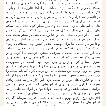
مگابیت بر ثانیه دسترسی دارید، البته میانگین شبکه های موبایل ما
ممکنست زیر ۲۰ مگابیت بر ثانیه باشد. از لحاظ فناوری نسل چهارم،
اگر تعداد بیس استیشن ها را بیشتر کنید، می توانید تا چند صد مگابیت
بر ثانیه را هم فراهم کنید. ۵G برای موارد کاربرد جدید مطرح گردیده
است، در مواردی که شما علاوه بر پهنای باند بالا نیاز به شبکه های
های با اطمینان پذیری خیلی بالا و تاخیر بسیار کم داشته باشد شبکه
های نسل پنجم حلال مشکل خواهند بود. پس اینکه می گویند بخش
عمده ای از تحول دیجیتال که در دنیا رخ می دهد، در بستر شبکه های
نسل پنجم خواهد بود؛ مساله اش فقط سرعت نیست، اطمینان پذیری
و تأخیر هم هست. ما برای توسعه ۵G در کشور چه مشکلاتی داریم؟
مشکلات گسترش ۵G فقط خاص کشور ما نیست، در بعضی از نقاط
دنیا این نسل جدید شبکه با سرعت بیشتری توسعه پیدا کرده و در
بعضی دیگر سرعتش کند است. در امریکای شمالی خوب بوده و در
شرق آسیا و کره و ژاپن و چین خوب بوده است. در کشورهای
همسایه جنوبی ما خوب بوده ولی در سایر کشورها همچنان به کندی
پیش می رود. ریشه این مشکلات به این برمی گردد که باید شبکه را
توسعه داد، تعداد بیس استیشن ها را بیشتر کرد و شبکه خودرا ارتقاء
داده و فناوری های نوین را نصب کرد. این کار نیاز به حجم زیادی
سرمایه گذاری دارد و برای اپراتورهایی که تأمین چنین مبالغی
برایشان سخت باشد، واقعا چالشی خواهد بود. در ایران به علت درآمد
پایین اپراتورهای ما چالشش بیشتر است. در سالهای گذشته به علت
افزایش نرخ ارز و تورم بالایی که داشتیم، قدرت سرمایه گذاری
اپراتورهای ما بسیار کم شده است. حالا که می خواهند تحولی در