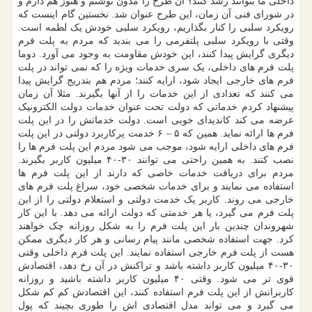
داخلی ما بتوانند رشد کنند؟ آن طرح را مدون نوشتم و هنوز هم دارم و
در شورای فنی آن زمان، این طرح عنوان شد. نخستین گام اینست که
رویکرد سلبی را کنار بگذاریم، رویکرد سلبی خودش یک لطمه است.
وقتی با رویکرد سلبی پلتفرمی را می بندید که مردم به پلت فرم
دیگری گرایش پیدا کنند، این خودش مقاومت به وجود می آورد. دوما
پلت فرم های داخلی، یک سری خدمات ویژه را که نمی تواند در پلت
فرم های خارجی ایجاد شود، ارایه کنند؛ مردم هم بتدریج گرایش پیدا
می کنند که تعدادی از این خدمات را از آنها بگیرند. مثلا آن زمان
پیشنهاد کردم خدماتی که دولت تحت عنوان خدمات دولت الکترونیک
عرضه می کند کاندیدای خوبی است. دولت خدماتش را در این پلت
فرم ها ارائه نماید. همین که ۵ – ۶ خدمت پرکاربرد دولتی در این پلت
فرم های داخلی ارایه شود، موجب می شود مردم این پلت فرم ها را
نصب کنند. به همین راحتی می توانند ۳۰-۴۰ میلیون کاربر بگیرند.
مردم برای دریافت خدمات خاصی که دارند از این پلت فرم ها
استفاده می نمایند و برای خدمات شخصی خود، سراغ پلت فرم های
خارجی می روند. کاربر یک خدمت دولتی و استعلام دولتی را از این
پلت فرم می گیرد، یا هر خدمتی که دولت ارائه می دهد. با این کار
شهروندان چندین بار این پلت فرم را به شکل روزانه چک خواهند
کرد. جهت استفاده شخصی مانند پیام رسانی و هر کار دیگری ممکن
هست از پلت فرم خارجی استفاده نمایند. این پلت فرم داخلی وقتی
۳۰-۴۰ میلیون کاربر داشته باشد و تراکنش در آن رخ دهد، اقتصادش
قوی تر می شود. وقتی ۴۰ میلیون کاربر داشته باشید و روزانه
کاربرانش از این پلت فرم استفاده کنند، این اقتصادش کم کم شکل
می گیرد و می تواند مدل اقتصادی اش را طوری بچیند که پول