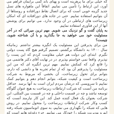
که خیلی برای ما پرهزینه است و پهنای باند کمی برایمان فراهم می
آورد، این ارتباط را تأمین می نماییم. اتفاقاً این ماهواره های نسل
جدید گزینه خوبی است که برای اتصال نقاط دورافتاده و روستاها از
آن بتوانیم استفاده نماییم. حتی در جاده های دورافتاده ای که امکان
زیرساخت های ارتباطی در آن وجود ندارد، می توانیم برای پوشش
آنها از این فنآوری استفاده نماییم.
به پایان گفت و گو نزدیک می شویم. مهم ترین میراثی که در آخر
مسئولیت خود می خواهید به جا بگذارید و با آن شناخته شوید،
چیست؟
من برای پذیرفتن این مسئولیت یک انگیزه بیشتر نداشتم. زمانیکه
سال ۱۴۰۰ به دانشگاه برگشتم، تصمیم گرفتم هیچ گاه پست دولتی
نگیرم. ابتدای این دولت هم خیلی مقاومت کردم که این پست را
نپذیرم. واقعا نمی خواستم بپذیرم. در در نهایت آقای دکتر هاشمی من
را قانع کرد که کمکش نماییم. مهم ترین انگیزه ای که من این
مسئولیت را پذیرفتم آن بود که از تمام تجربه ها و دانشی که دارم،
بتوانم برای تحول زیرساخت، آن بخشی که مربوط به شرکت
زیرساخت است و کیفیت شبکه، بتوانم انجام دهم و بتوانیم کمک
نماییم تا سرویسی که درشأن مردم ایران است به آنها برسد. حداقل
برنامه من آنست که شرکت ارتباطات زیرساخت به هیچ عنوان گلوگاه
توسعه نباشد و چه در قسمت داخلی و چه در قسمت بین المللی، این
شرکت بعنوان یک فعال کننده عمل کند. این کار نیازمند آنست که
کسب وکار شرکت ارتباطات زیرساخت را متحول نماییم. در روش
هایی که شبکه را نگهداری می نماییم، به سوی اتوماسیون شبکه رفته
ایم و مدیریت شبکه را خودکار می نماییم. جزء دغدغه هایم است که