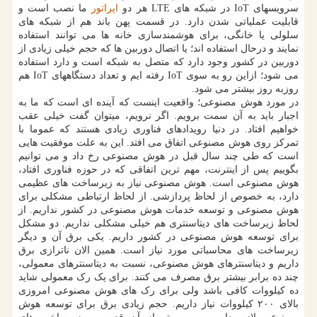
سرویسهای IoT در شبکه های LTE هر دو
اپراتور
ما نصب است و
قابلیت عملیاتی شدن دارد. در قسمت پهن باند هم از شبکه های
سلولی یا خانگی، برای هوشمندسازی خانه ها می توانند استفاده
نمایند و درحال استفاده اند؛ یا اتصال دوربین ها که حجم خیلی زیادی از
دوربین در کشور وجود دارد که متصل به شبکه است و دارد استفاده
می شود؛ ازاین رو به سوی IoT رفته ایم و تعداد دستگاههای IoT هم
روزبه روز بیشتر می شود.
در مورد هوش مصنوعی؛ واقعیت اینست که آینده ای است که ما به
اجبار باید به آن سمت برویم. اگر نرویم، میتوان گفت خیلی عقب
خواهیم افتاد. در دنیا رویدادهای فناوری زیادی هستند که عموما با
تمرکز روی هوش مصنوعی اتفاق می افتد. این به علت موفقیت هایی
است که طی چند سال قبل در هوش مصنوعی رخ داد و می توانیم
بگوییم پس از اینترنت، مهم ترین اتفاقی که در حوزه فناوری افتاد،
هوش مصنوعی است. هوش مصنوعی نیاز به زیرساخت های عظیمی
دارد، به خصوص از لحاظ پردازشی. از لحاظ ارتباطی مشکلی برای
هوش مصنوعی و توسعه خدمات هوش مصنوعی در کشور نداریم. از
لحاظ زیرساخت های دیتاسنتری هم خیلی مشکلی نداریم. دو مشکل
برای توسعه هوش مصنوعی در کشور داریم. یکی برق آن و دیگر
زیرساخت های محاسباتی مورد نیاز است. همین الان ناترازی برق
داریم و دیتاسنترهای هوش مصنوعی، نسبت به دیتاسنترهای معمولی،
چند ده برابر بیشتر برق مصرف می کنند. برای یک رک معمولی شاید
ده کیلووات کافی باشد ولی برای رک های هوش مصنوعی امروزی
بالای ۲۰۰ کیلووات نیاز داریم. حجم زیادی برق برای توسعه هوش