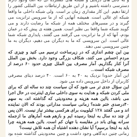
دسترسی داشته باشیم و از این طریق ارتباطات بین المللی کشور را
ارتقا دهیم. این کار مقداری زمان بر است. ولی شبکه داخلی ما واقعا
شبکه ای عالی است. همیشه آنهایی که از ما سرویس ترانزیت می
گیرند و در مسیرهای مختلف همه از شبکه ما رضایت دارند و می
گویند شبکه شما واقعا بی نظیر است. همین هفته ی پیش که در عمان
بودم، آنها که از ما ترانزیت می گرفتند می گفتند، پایداری شبکه شما
عالی است. این سرویسی که ما به دیگران می دهیم، دیگران به ما
چنین سرویسی نمی دهند.
بین این چشم اندازی که در زیرساخت ترسیم می کنید و چیزی که
مردم احساس می کنند، شکاف بزرگی وجود دارد. بخش بین الملل
آنرا کنار بگذاریم. آمار مصرف بین الملل چیزی حدود ۶۰ درصد از
مصرف شبکه است...
این آمار حدودا نزدیک به ۴۰ به ۶۰ است. ۴۰ درصد دیتای مصرفی
کاربران از داخل سرویس داده می شود.
این سؤال جدی تر می شود که آن سیاست چند ده ساله ای که برای
ملی کردن شبکه و هدایت به سوی داخلی سازی اینترنت در حال اجرا
می باشد، بااین همه هزینه و محدودیتی که گذاشته اند، به سهم
۴۰درصدی ختم شده؟ زمانی سیاست مدارانی بودند که الان نماینده
اند و می گفتند ۱۲۸ کیلوبیت برای هرکسی بیشتر نیاز نیست. الان پس
از چند ده سال به اینجا رسیده ایم و بازهم همه آمارهای ما ازجمله
سرانه پهنای باند در مقایسه با جهان کم است. بااین همه هزینه چرا
باید به اینجا برسیم؟ آیا نشان دهنده اشتباه آن همه تلاش نیست؟
زمانی چنین دیدگاهی وجود داشت و چنین محدودیتی گذاشته شده بود