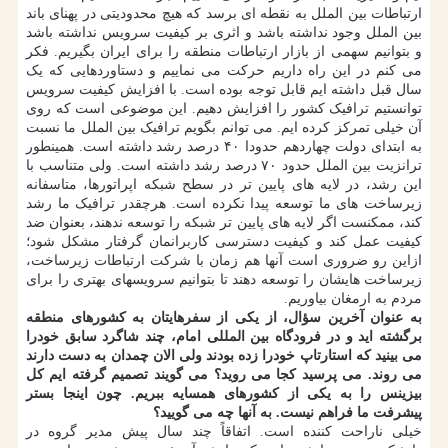
ارتباطات بین الملل به نقطه ای برسد که هیچ محدودیتی در پهنای باند
بین الملل وجود نداشته باشد و اثری بر کیفیت سرویس نداشته باشد
و بتوانیم سهمی از بازار ارتباطات منطقه را برای ایران بگیریم. فکر
می کنم در این راه داریم حرکت می نماییم و دستاوردهایی که یک
سال قبل داشته ایم قابل توجه بوده است. با افزایش کیفیت سرویس
توانستیم ترافیک کشور را افزایش دهیم. این موضوعی است که روی
آن خیلی تمرکز کرده ایم. می توانم بگویم ترافیک بین الملل ما نسبت
به ابتدای دولت چهاردهم حدودا ۴۰ درصد رشد داشته است. همینطور
ترانزیت بین الملل حدود ۷۰ درصد رشد داشته است. ولی متناسب با
این رشد، در لایه های پایین تر در سطح شبکه اپراتورها، متاسفانه
زیرساخت های ما توسعه پیدا نکرده است. هرچقدر ترافیک ما رشد
کند، ممکنست اگر لایه های پایین تر شبکه را توسعه ندهند، بعنوان ضد
کیفیت عمل کند و کیفیت دسترسی کاربرانمان گرفتار مشکل شود؛
ازاین رو ضروری است آنها هم زمان با شرکت ارتباطات زیرساخت،
زیرساخت هایشان را توسعه دهند تا بتوانیم سرویسهای بهتری را برای
مردم به ارمغان بیاوریم.
به عنوان آخرین سؤال، از یکی از سفرهایتان به کشورهای منطقه
برگشته اید و در فرودگاه بین المللی امام، چند شاگرد سابق خودرا
می بینید که استارتاپ خودرا زده بودند ولی الان چمدان به دست دارند
می روند. می پرسید کجا می روید؟ می گویند تصمیم گرفته ایم کل
بیزینس را به یکی از کشورهای همسایه ببریم. چون اینجا بستر
پیشرفت ما فراهم نیست. به آنها چه می گویید؟
خیلی ناراحت کننده است. اتفاقاً چند سال پیش مدیر گروه در