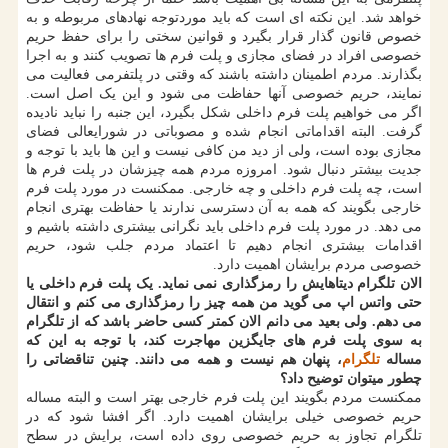
خواهد شد. این نکته ای است که باید موردتوجه نهادهای مربوطه و به
خصوص قانون گذار قرار بگیرد و قوانین سختی را برای حفظ حریم
خصوصی افراد در فضای مجازی و پلت فرم ها تصویب کنند و به اجرا
بگذارند. مردم اطمینان داشته باشند که وقتی در پلتفرمی فعالیت می
نمایند، حریم خصوصی آنها حفاظت می شود و این یک اصل است.
اگر می خواهیم پلت فرم داخلی شکل بگیرد، این جنبه را نباید نادیده
گرفت. البته اقداماتی انجام شده و مصوباتی در شورایعالی فضای
مجازی بوده است، ولی از دید من کافی نیست و این ها باید با توجه و
جدیت بیشتر دنبال شود. امروزه مردم همه چیزشان در پلت فرم ها
است، چه پلت فرم داخلی و چه خارجی. ممکنست در مورد پلت فرم
خارجی بگویند که همه به آن دسترسی ندارند یا حفاظت بهتری انجام
می دهد. در مورد پلت فرم داخلی باید نگرانی بیشتری داشته باشیم و
اقدامات بیشتری انجام دهیم تا اعتماد مردم جلب شود، حریم
خصوصی مردم برایشان اهمیت دارد.
الان تلگرام دیتاهایش را رمزگذاری نمی نماید. یک پلت فرم داخلی یا
حتی واتس اپ می گوید من همه چیز را رمزگذاری می کنم و انتقال
می دهم. ولی بعید می دانم الان کمتر کسی حاضر باشد که از تلگرام
به سوی پلت فرم های جایگزین مهاجرت کند، با توجه به این که
مساله
تلگرام
، پنهان هم نیست و همه می دانند. چنین تناقضاتی را
چطور میتوان توضیح داد؟
ممکنست مردم بگویند این پلت فرم خارجی بهتر است و البته مساله
حریم خصوصی خیلی برایشان اهمیت دارد. اگر افشا شود که در
تلگرام تجاوز به حریم خصوصی روی داده است، برایش در سطح