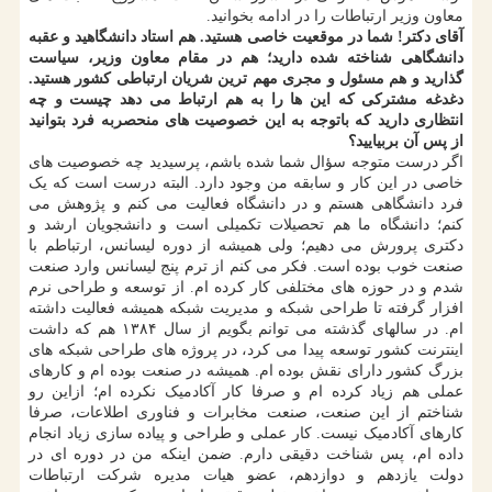
معاون وزیر ارتباطات را در ادامه بخوانید.
آقای دکتر! شما در موقعیت خاصی هستید. هم استاد دانشگاهید و عقبه
دانشگاهی شناخته شده دارید؛ هم در مقام معاون وزیر، سیاست
گذارید و هم مسئول و مجری مهم ترین شریان ارتباطی کشور هستید.
دغدغه مشترکی که این ها را به هم ارتباط می دهد چیست و چه
انتظاری دارید که باتوجه به این خصوصیت های منحصربه فرد بتوانید
از پس آن بربیایید؟
اگر درست متوجه سؤال شما شده باشم، پرسیدید چه خصوصیت های
خاصی در این کار و سابقه من وجود دارد. البته درست است که یک
فرد دانشگاهی هستم و در دانشگاه فعالیت می کنم و پژوهش می
کنم؛ دانشگاه ما هم تحصیلات تکمیلی است و دانشجویان ارشد و
دکتری پرورش می دهیم؛ ولی همیشه از دوره لیسانس، ارتباطم با
صنعت خوب بوده است. فکر می کنم از ترم پنج لیسانس وارد صنعت
شدم و در حوزه های مختلفی کار کرده ام. از توسعه و طراحی نرم
افزار گرفته تا طراحی شبکه و مدیریت شبکه همیشه فعالیت داشته
ام. در سالهای گذشته می توانم بگویم از سال ۱۳۸۴ هم که داشت
اینترنت کشور توسعه پیدا می کرد، در پروژه های طراحی شبکه های
بزرگ کشور دارای نقش بوده ام. همیشه در صنعت بوده ام و کارهای
عملی هم زیاد کرده ام و صرفا کار آکادمیک نکرده ام؛ ازاین رو
شناختم از این صنعت، صنعت مخابرات و فناوری اطلاعات، صرفا
کارهای آکادمیک نیست. کار عملی و طراحی و پیاده سازی زیاد انجام
داده ام، پس شناخت دقیقی دارم. ضمن اینکه من در دوره ای در
دولت یازدهم و دوازدهم، عضو هیات مدیره شرکت ارتباطات