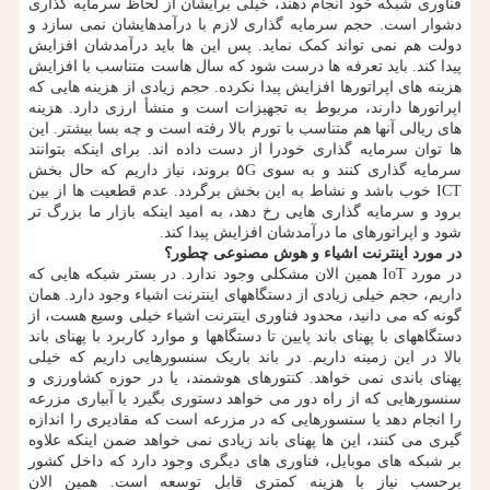
فناوری شبکه خود انجام دهند، خیلی برایشان از لحاظ سرمایه گذاری
دشوار است. حجم سرمایه گذاری لازم با درآمدهایشان نمی سازد و
دولت هم نمی تواند کمک نماید. پس این ها باید درآمدشان افزایش
پیدا کند. باید تعرفه ها درست شود که سال هاست متناسب با افزایش
هزینه های اپراتورها افزایش پیدا نکرده. حجم زیادی از هزینه هایی که
اپراتورها دارند، مربوط به تجهیزات است و منشأ ارزی دارد. هزینه
های ریالی آنها هم متناسب با تورم بالا رفته است و چه بسا بیشتر. این
ها توان سرمایه گذاری خودرا از دست داده اند. برای اینکه بتوانند
سرمایه گذاری کنند و به سوی ۵G بروند، نیاز داریم که حال بخش
ICT خوب باشد و نشاط به این بخش برگردد. عدم قطعیت ها از بین
برود و سرمایه گذاری هایی رخ دهد، به امید اینکه بازار ما بزرگ تر
شود و اپراتورهای ما درآمدشان افزایش پیدا کند.
در مورد اینترنت اشیاء و هوش مصنوعی چطور؟
در مورد IoT همین الان مشکلی وجود ندارد. در بستر شبکه هایی که
داریم، حجم خیلی زیادی از دستگاههای اینترنت اشیاء وجود دارد. همان
گونه که می دانید، محدود فناوری اینترنت اشیاء خیلی وسیع هست، از
دستگاههای با پهنای باند پایین تا دستگاهها و موارد کاربرد با پهنای باند
بالا در این زمینه داریم. در باند باریک سنسورهایی داریم که خیلی
پهنای باندی نمی خواهد. کنتورهای هوشمند، یا در حوزه کشاورزی و
سنسورهایی که از راه دور می خواهد دستوری بگیرد یا آبیاری مزرعه
را انجام دهد یا سنسورهایی که در مزرعه است که مقادیری را اندازه
گیری می کنند، این ها پهنای باند زیادی نمی خواهد ضمن اینکه علاوه
بر شبکه های موبایل، فناوری های دیگری وجود دارد که داخل کشور
برحسب نیاز با هزینه کمتری قابل توسعه است. همین الان