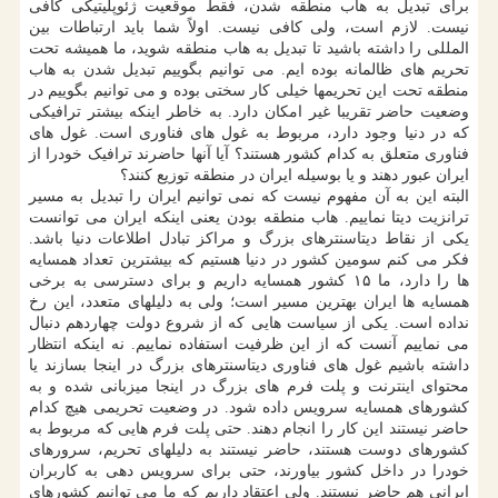
برای تبدیل به هاب منطقه شدن، فقط موقعیت ژئوپلیتیکی کافی
نیست. لازم است، ولی کافی نیست. اولاً شما باید ارتباطات بین
المللی را داشته باشید تا تبدیل به هاب منطقه شوید، ما همیشه تحت
تحریم های ظالمانه بوده ایم. می توانیم بگوییم تبدیل شدن به هاب
منطقه تحت این تحریمها خیلی کار سختی بوده و می توانیم بگوییم در
وضعیت حاضر تقریبا غیر امکان دارد. به خاطر اینکه بیشتر ترافیکی
که در دنیا وجود دارد، مربوط به غول های فناوری است. غول های
فناوری متعلق به کدام کشور هستند؟ آیا آنها حاضرند ترافیک خودرا از
ایران عبور دهند و یا بوسیله ایران در منطقه توزیع کنند؟
البته این به آن مفهوم نیست که نمی توانیم ایران را تبدیل به مسیر
ترانزیت دیتا نماییم. هاب منطقه بودن یعنی اینکه ایران می توانست
یکی از نقاط دیتاسنترهای بزرگ و مراکز تبادل اطلاعات دنیا باشد.
فکر می کنم سومین کشور در دنیا هستیم که بیشترین تعداد همسایه
ها را دارد، ما ۱۵ کشور همسایه داریم و برای دسترسی به برخی
همسایه ها ایران بهترین مسیر است؛ ولی به دلیلهای متعدد، این رخ
نداده است. یکی از سیاست هایی که از شروع دولت چهاردهم دنبال
می نماییم آنست که از این ظرفیت استفاده نماییم. نه اینکه انتظار
داشته باشیم غول های فناوری دیتاسنترهای بزرگ در اینجا بسازند یا
محتوای اینترنت و پلت فرم های بزرگ در اینجا میزبانی شده و به
کشورهای همسایه سرویس داده شود. در وضعیت تحریمی هیچ کدام
حاضر نیستند این کار را انجام دهند. حتی پلت فرم هایی که مربوط به
کشورهای دوست هستند، حاضر نیستند به دلیلهای تحریم، سرورهای
خودرا در داخل کشور بیاورند، حتی برای سرویس دهی به کاربران
ایرانی هم حاضر نیستند. ولی اعتقاد داریم که ما می توانیم کشورهای