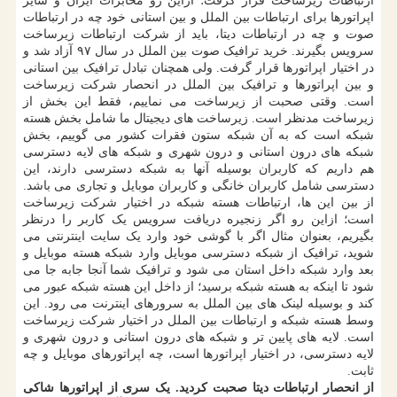
ارتباطات زیرساخت قرار گرفت؛ ازاین رو مخابرات ایران و سایر
اپراتورها برای ارتباطات بین الملل و بین استانی خود چه در ارتباطات
صوت و چه در ارتباطات دیتا، باید از شرکت ارتباطات زیرساخت
سرویس بگیرند. خرید ترافیک صوت بین الملل در سال ۹۷ آزاد شد و
در اختیار اپراتورها قرار گرفت. ولی همچنان تبادل ترافیک بین استانی
و بین اپراتورها و ترافیک بین الملل در انحصار شرکت زیرساخت
است. وقتی صحبت از زیرساخت می نماییم، فقط این بخش از
زیرساخت مدنظر است. زیرساخت های دیجیتال ما شامل بخش هسته
شبکه است که به آن شبکه ستون فقرات کشور می گوییم، بخش
شبکه های درون استانی و درون شهری و شبکه های لایه دسترسی
هم داریم که کاربران بوسیله آنها به شبکه دسترسی دارند، این
دسترسی شامل کاربران خانگی و کاربران موبایل و تجاری می باشد.
از بین این ها، ارتباطات هسته شبکه در اختیار شرکت زیرساخت
است؛ ازاین رو اگر زنجیره دریافت سرویس یک کاربر را درنظر
بگیریم، بعنوان مثال اگر با گوشی خود وارد یک سایت اینترنتی می
شوید، ترافیک از شبکه دسترسی موبایل وارد شبکه هسته موبایل و
بعد وارد شبکه داخل استان می شود و ترافیک شما آنجا جابه جا می
شود تا اینکه به هسته شبکه برسید؛ از داخل این هسته شبکه عبور می
کند و بوسیله لینک های بین الملل به سرورهای اینترنت می رود. این
وسط هسته شبکه و ارتباطات بین الملل در اختیار شرکت زیرساخت
است. لایه های پایین تر و شبکه های درون استانی و درون شهری و
لایه دسترسی، در اختیار اپراتورها است، چه اپراتورهای موبایل و چه
ثابت.
از انحصار ارتباطات دیتا صحبت کردید. یک سری از اپراتورها شاکی