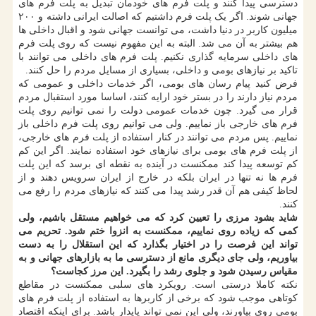
دسترسی پیدا کنند و پلت فرم های خودمان تبدیل به پلت فرم های
جهانی شوند. اگر یک پلت فرم داشتیم که اصالت ایرانی داشته و ۲۰۰
میلیون کاربر در دنیا داشت، می توانست جهانی شود و اقبال داخلی ها
هم بیشتر به آن می شد. البته به این مفهوم نیست که روی پلت فرم
های داخلی سرمایه گذاری نکنیم. پلت فرم های داخلی می توانند با
تاکید بر نیازهای بومی و داخلی، بسیاری از مسایل مردم را حل کنند.
فرض کنید پیام رسان های بومی، اگر خدمات داخلی و عمومی که
مردم نیاز دارند را در بستر خود ارایه کنند، اساسا مورد استقبال مردم
قرار می گیرد. چون خدمات عمومی دولت را نمی توانیم روی پلت
فرم های خارجی باز نماییم. ولی می توانیم روی پلت فرم داخلی باز
نماییم. پس مردم می توانند در کنار استفاده از پلت فرم های خارجی،
از پلت فرم های بومی برای نیازهای خود استفاده نمایند. اگر این کم
کم توسعه پیدا کند ممکنست در آینده به نقطه ای برسد که این پلت
فرم ها نه تنها در ایران بلکه در خارج از ایران سرویس دهند و از
لحاظ کیفی هم آن قدر رشد پیدا می کنند که نیازهای مردم را رفع می
کنند.
شاید بشود مرزی را تعیین کرد که می خواهیم مستقل باشیم، ولی
کمی که زیاده روی نماییم، ممکنست به انزوا ختم شود. تحریم می
تواند این فرصت را در اختیار بگذارد که این استقلال را به دست
بیاوریم، ولی جای دیگری مانع از دسترسی ما به بازارهای جهانی و به
مقیاس رسیدن شود و جلوی رشد را بگیرد. این مرز کجاست؟
نکته کاملا درستی است. رویکرد های سلبی ممکنست در مقاطع
کوتاهی موجب شود که برخی از کاربرها به استفاده از پلت فرم های
بومی روی بیاورند، ولی این نمی تواند پایدار باشد. برای اینکه اقتصاد