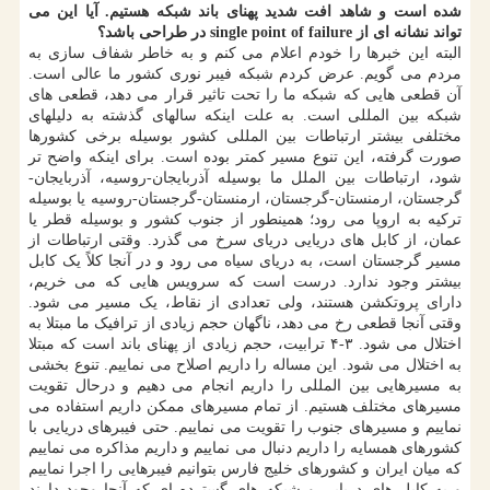
شده است و شاهد افت شدید پهنای باند شبکه هستیم. آیا این می
تواند نشانه ای از single point of failure در طراحی باشد؟
البته این خبرها را خودم اعلام می کنم و به خاطر شفاف سازی به
مردم می گویم. عرض کردم شبکه فیبر نوری کشور ما عالی است.
آن قطعی هایی که شبکه ما را تحت تاثیر قرار می دهد، قطعی های
شبکه بین المللی است. به علت اینکه سالهای گذشته به دلیلهای
مختلفی بیشتر ارتباطات بین المللی کشور بوسیله برخی کشورها
صورت گرفته، این تنوع مسیر کمتر بوده است. برای اینکه واضح تر
شود، ارتباطات بین الملل ما بوسیله آذربایجان-روسیه، آذربایجان-
گرجستان، ارمنستان-گرجستان، ارمنستان-گرجستان-روسیه یا بوسیله
ترکیه به اروپا می رود؛ همینطور از جنوب کشور و بوسیله قطر یا
عمان، از کابل های دریایی دریای سرخ می گذرد. وقتی ارتباطات از
مسیر گرجستان است، به دریای سیاه می رود و در آنجا کلاً یک کابل
بیشتر وجود ندارد. درست است که سرویس هایی که می خریم،
دارای پروتکشن هستند، ولی تعدادی از نقاط، یک مسیر می شود.
وقتی آنجا قطعی رخ می دهد، ناگهان حجم زیادی از ترافیک ما مبتلا به
اختلال می شود. ۳-۴ ترابیت، حجم زیادی از پهنای باند است که مبتلا
به اختلال می شود. این مساله را داریم اصلاح می نماییم. تنوع بخشی
به مسیرهایی بین المللی را داریم انجام می دهیم و درحال تقویت
مسیرهای مختلف هستیم. از تمام مسیرهای ممکن داریم استفاده می
نماییم و مسیرهای جنوب را تقویت می نماییم. حتی فیبرهای دریایی با
کشورهای همسایه را داریم دنبال می نماییم و داریم مذاکره می نماییم
که میان ایران و کشورهای خلیج فارس بتوانیم فیبرهایی را اجرا نماییم
و به کابل های دریایی و شبکه های گسترده ای که آنجا وجود دارند