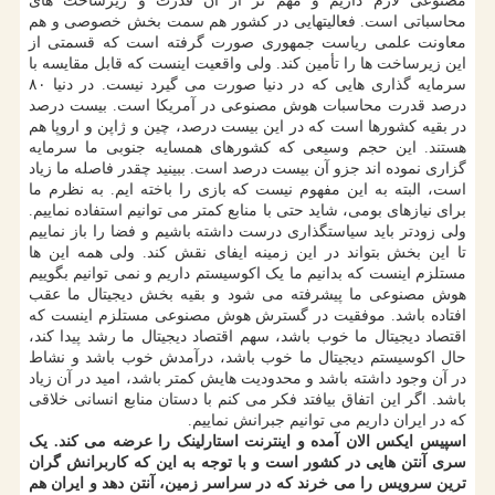
مصنوعی لازم داریم و مهم تر از آن قدرت و زیرساخت های
محاسباتی است. فعالیتهایی در کشور هم سمت بخش خصوصی و هم
معاونت علمی ریاست جمهوری صورت گرفته است که قسمتی از
این زیرساخت ها را تأمین کند. ولی واقعیت اینست که قابل مقایسه با
سرمایه گذاری هایی که در دنیا صورت می گیرد نیست. در دنیا ۸۰
درصد قدرت محاسبات هوش مصنوعی در آمریکا است. بیست درصد
در بقیه کشورها است که در این بیست درصد، چین و ژاپن و اروپا هم
هستند. این حجم وسیعی که کشورهای همسایه جنوبی ما سرمایه
گزاری نموده اند جزو آن بیست درصد است. ببینید چقدر فاصله ما زیاد
است، البته به این مفهوم نیست که بازی را باخته ایم. به نظرم ما
برای نیازهای بومی، شاید حتی با منابع کمتر می توانیم استفاده نماییم.
ولی زودتر باید سیاستگذاری درست داشته باشیم و فضا را باز نماییم
تا این بخش بتواند در این زمینه ایفای نقش کند. ولی همه این ها
مستلزم اینست که بدانیم ما یک اکوسیستم داریم و نمی توانیم بگوییم
هوش مصنوعی ما پیشرفته می شود و بقیه بخش دیجیتال ما عقب
افتاده باشد. موفقیت در گسترش هوش مصنوعی مستلزم اینست که
اقتصاد دیجیتال ما خوب باشد، سهم اقتصاد دیجیتال ما رشد پیدا کند،
حال اکوسیستم دیجیتال ما خوب باشد، درآمدش خوب باشد و نشاط
در آن وجود داشته باشد و محدودیت هایش کمتر باشد، امید در آن زیاد
باشد. اگر این اتفاق بیافتد فکر می کنم با دستان منابع انسانی خلاقی
که در ایران داریم می توانیم جبرانش نماییم.
اسپیس ایکس الان آمده و اینترنت استارلینک را عرضه می کند. یک
سری آنتن هایی در کشور است و با توجه به این که کاربرانش گران
ترین سرویس را می خرند که در سراسر زمین، آنتن دهد و ایران هم