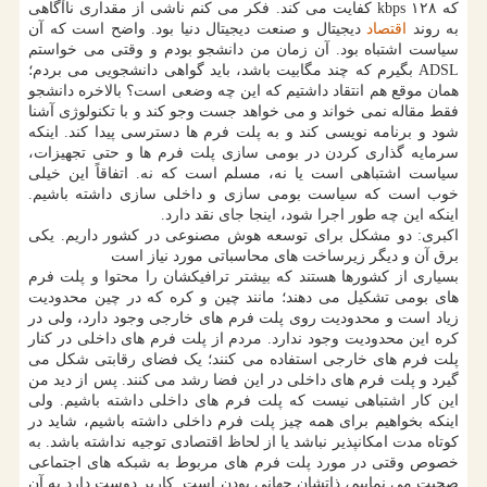
که kbps ۱۲۸ کفایت می کند. فکر می کنم ناشی از مقداری ناآگاهی
به روند
اقتصاد
دیجیتال و صنعت دیجیتال دنیا بود. واضح است که آن
سیاست اشتباه بود. آن زمان من دانشجو بودم و وقتی می خواستم
ADSL بگیرم که چند مگابیت باشد، باید گواهی دانشجویی می بردم؛
همان موقع هم انتقاد داشتیم که این چه وضعی است؟ بالاخره دانشجو
فقط مقاله نمی خواند و می خواهد جست وجو کند و با تکنولوژی آشنا
شود و برنامه نویسی کند و به پلت فرم ها دسترسی پیدا کند. اینکه
سرمایه گذاری کردن در بومی سازی پلت فرم ها و حتی تجهیزات،
سیاست اشتباهی است یا نه، مسلم است که نه. اتفاقاً این خیلی
خوب است که سیاست بومی سازی و داخلی سازی داشته باشیم.
اینکه این چه طور اجرا شود، اینجا جای نقد دارد.
اکبری: دو مشکل برای توسعه هوش مصنوعی در کشور داریم. یکی
برق آن و دیگر زیرساخت های محاسباتی مورد نیاز است
بسیاری از کشورها هستند که بیشتر ترافیکشان را محتوا و پلت فرم
های بومی تشکیل می دهند؛ مانند چین و کره که در چین محدودیت
زیاد است و محدودیت روی پلت فرم های خارجی وجود دارد، ولی در
کره این محدودیت وجود ندارد. مردم از پلت فرم های داخلی در کنار
پلت فرم های خارجی استفاده می کنند؛ یک فضای رقابتی شکل می
گیرد و پلت فرم های داخلی در این فضا رشد می کنند. پس از دید من
این کار اشتباهی نیست که پلت فرم های داخلی داشته باشیم. ولی
اینکه بخواهیم برای همه چیز پلت فرم داخلی داشته باشیم، شاید در
کوتاه مدت امکانپذیر نباشد یا از لحاظ اقتصادی توجیه نداشته باشد. به
خصوص وقتی در مورد پلت فرم های مربوط به شبکه های اجتماعی
صحبت می نماییم، ذاتشان جهانی بودن است. کاربر دوست دارد به آن