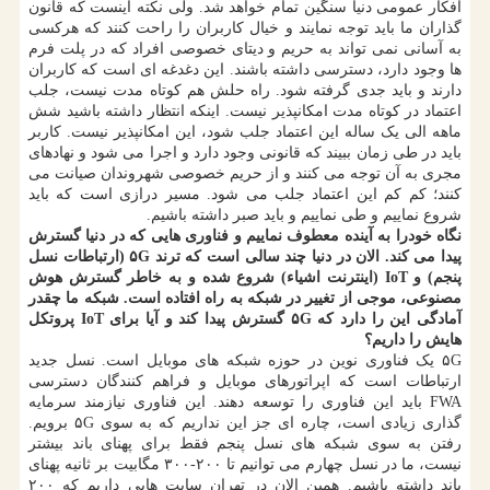
افکار عمومی دنیا سنگین تمام خواهد شد. ولی نکته اینست که قانون
گذاران ما باید توجه نمایند و خیال کاربران را راحت کنند که هرکسی
به آسانی نمی تواند به حریم و دیتای خصوصی افراد که در پلت فرم
ها وجود دارد، دسترسی داشته باشند. این دغدغه ای است که کاربران
دارند و باید جدی گرفته شود. راه حلش هم کوتاه مدت نیست، جلب
اعتماد در کوتاه مدت امکانپذیر نیست. اینکه انتظار داشته باشید شش
ماهه الی یک ساله این اعتماد جلب شود، این امکانپذیر نیست. کاربر
باید در طی زمان ببیند که قانونی وجود دارد و اجرا می شود و نهادهای
مجری به آن توجه می کنند و از حریم خصوصی شهروندان صیانت می
کنند؛ کم کم این اعتماد جلب می شود. مسیر درازی است که باید
شروع نماییم و طی نماییم و باید صبر داشته باشیم.
نگاه خودرا به آینده معطوف نماییم و فناوری هایی که در دنیا گسترش
پیدا می کند. الان در دنیا چند سالی است که ترند ۵G (ارتباطات نسل
پنجم) و IoT (اینترنت اشیاء) شروع شده و به خاطر گسترش هوش
مصنوعی، موجی از تغییر در شبکه به راه افتاده است. شبکه ما چقدر
آمادگی این را دارد که ۵G گسترش پیدا کند و آیا برای IoT پروتکل
هایش را داریم؟
۵G یک فناوری نوین در حوزه شبکه های موبایل است. نسل جدید
ارتباطات است که اپراتورهای موبایل و فراهم کنندگان دسترسی
FWA باید این فناوری را توسعه دهند. این فناوری نیازمند سرمایه
گذاری زیادی است، چاره ای جز این نداریم که به سوی ۵G برویم.
رفتن به سوی شبکه های نسل پنجم فقط برای پهنای باند بیشتر
نیست، ما در نسل چهارم می توانیم تا ۲۰۰-۳۰۰ مگابیت بر ثانیه پهنای
باند داشته باشیم. همین الان در تهران سایت هایی داریم که ۲۰۰