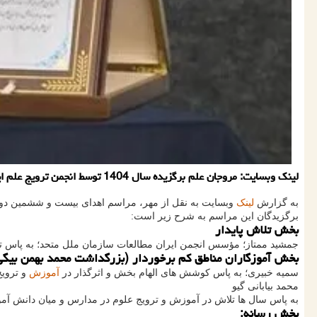
لینک وبسایت: مروجان علم برگزیده سال 1404 توسط انجمن ترویج علم ایران معرفی گشتند.
به گزارش
لینک
وبسایت به نقل از مهر، مراسم اهدای بیست و ششمین دوره جوایز ترویج علم روز پنج 
برگزیدگان این مراسم به شرح زیر است:
بخش تلاش پایدار
جمشید ممتاز؛ مؤسس انجمن ایران مطالعات سازمان ملل متحد؛ به پاس تلا
بخش آموزگاران مناطق کم برخوردار (بزرگداشت محمد بهمن بیگی
سمیه خبیری؛ به پاس کوشش های الهام بخش و اثرگذار در
آموزش
و ترویج
محمد بیابانی گیو
به پاس سال ها تلاش در آموزش و ترویج علوم در مدارس و میان دانش آم
بخش رسانه: