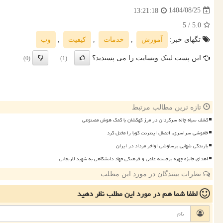
1404/08/25
13:21:18
/ 5
5.0
تگهای خبر:
آموزش
,
خدمات
,
كیفیت
,
وب
این پست لینک وبسایت را می پسندید؟
(0)
(1)
تازه ترین مطالب مرتبط
کشف سیاه چاله سرگردان در مرز کهکشان با کمک هوش مصنوعی
خاموشی سراسری، اتصال اینترنت کوبا را مختل کرد
بارندگی شهابی برساوشی اواخر مرداد در ایران
اهدای جایزه چهره برجسته علمی و فرهنگی جهاد دانشگاهی به شهید لاریجانی
نظرات بینندگان در مورد این مطلب
لطفا شما هم
در مورد این مطلب
نظر دهید