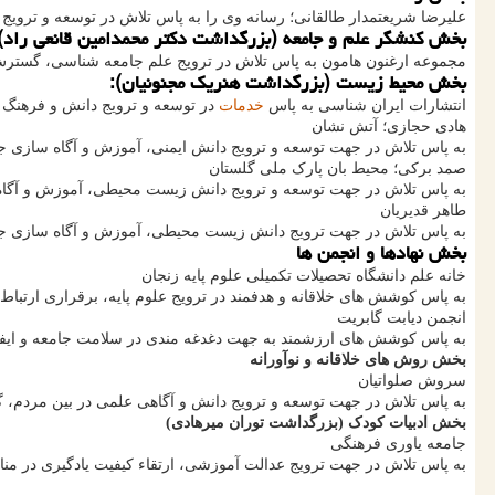
علیرضا شریعتمدار طالقانی؛ رسانه وی را به پاس تلاش در توسعه و ترویج دان
بخش کنشگر علم و جامعه (بزرگداشت دکتر محمدامین قانعی راد)
مجموعه ارغنون هامون به پاس تلاش در ترویج علم جامعه شناسی، گسترش 
بخش محیط زیست (بزرگداشت هنریک مجنونیان):
انتشارات ایران شناسی به پاس
خدمات
در توسعه و ترویج دانش و فرهنگ ا
هادی حجازی؛ آتش نشان
به پاس تلاش در جهت توسعه و ترویج دانش ایمنی، آموزش و آگاه سازی جام
صمد برکی؛ محیط بان پارک ملی گلستان
به پاس تلاش در جهت توسعه و ترویج دانش زیست محیطی، آموزش و آگاه
طاهر قدیریان
به پاس تلاش در جهت ترویج دانش زیست محیطی، آموزش و آگاه سازی جامع
بخش نهادها و انجمن ها
خانه علم دانشگاه تحصیلات تکمیلی علوم پایه زنجان
به پاس کوشش های خلاقانه و هدفمند در ترویج علوم پایه، برقراری ارتب
انجمن دیابت گابریت
به پاس کوشش های ارزشمند به جهت دغدغه مندی در سلامت جامعه و ایفای 
بخش روش های خلاقانه و نوآورانه
سروش صلواتیان
به پاس تلاش در جهت توسعه و ترویج دانش و آگاهی علمی در بین مردم، 
بخش ادبیات کودک (بزرگداشت توران میرهادی)
جامعه یاوری فرهنگی
به پاس تلاش در جهت ترویج عدالت آموزشی، ارتقاء کیفیت یادگیری در م