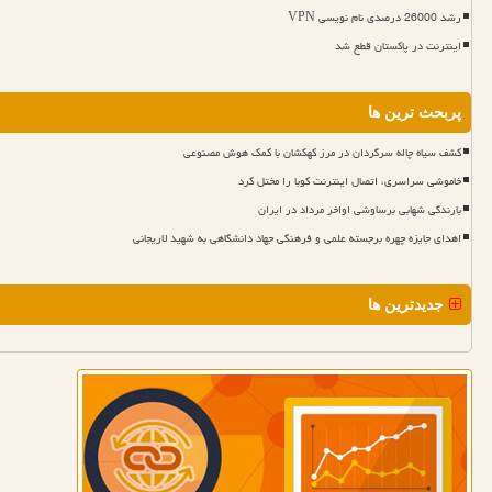
رشد 26000 درصدی نام نویسی VPN
اینترنت در پاکستان قطع شد
پربحث ترین ها
کشف سیاه چاله سرگردان در مرز کهکشان با کمک هوش مصنوعی
خاموشی سراسری، اتصال اینترنت کوبا را مختل کرد
بارندگی شهابی برساوشی اواخر مرداد در ایران
اهدای جایزه چهره برجسته علمی و فرهنگی جهاد دانشگاهی به شهید لاریجانی
جدیدترین ها