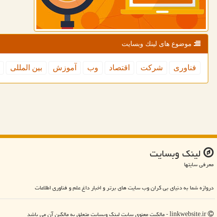
موضوع های لینك وبسایت
فناوری
شركت
اقتصاد
وب
آموزش
بین المللی
لینك وبسایت
معرفی سایتها
دروازه شما به دنیای بی کران وب سایت های برتر و اخبار داغ علم و فناوری اطلاعات
linkwebsite.ir - مالکیت معنوی سایت لینك وبسایت متعلق به مالکین آن می باشد