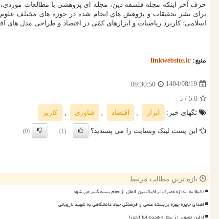
حرف آخر اینکه مجله فلسفه دین، مجله ای پژوهشی با مطالعات موردی، 
برای نشر تحقیقات و پژوهش های انجام شده در حوزه های مختلف علوم اق
اسلامی؛ کاربرد ریاضیات و ابزارهای کمّی در اقتصاد و طراحی مدل های ا
منبع:
linkwebsite.ir
1404/08/19
09:30:50
/ 5
5.0
تگهای خبر:
ابزار
,
اقتصاد
,
فناوری
,
كاربر
این پست لینک وبسایت را می پسندید؟
(0)
(1)
تازه ترین مطالب مرتبط
دقیقا به اندازه مصرف ترافیک بین الملل از حجم بسته کسر می شود
اهدای جایزه چهره برجسته علمی و فرهنگی جهاد دانشگاهی به شهید لاریجانی
اولین تصویر از ستاره همدم ابط الجوزا