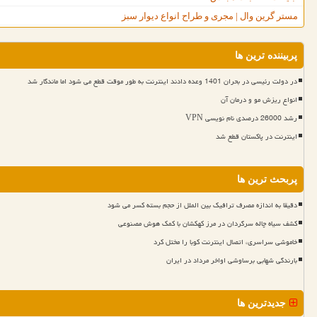
مستر گرین وال | مجری و طراح انواع دیوار سبز
پربیننده ترین ها
در دولت رئیسی در بحران 1401 وعده دادند اینترنت به طور موقت قطع می شود اما ماندگار شد
انواع ریزش مو و درمان آن
رشد 26000 درصدی نام نویسی VPN
اینترنت در پاکستان قطع شد
پربحث ترین ها
دقیقا به اندازه مصرف ترافیک بین الملل از حجم بسته کسر می شود
کشف سیاه چاله سرگردان در مرز کهکشان با کمک هوش مصنوعی
خاموشی سراسری، اتصال اینترنت کوبا را مختل کرد
بارندگی شهابی برساوشی اواخر مرداد در ایران
جدیدترین ها