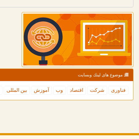
موضوع های لینك وبسایت
فناوری
شركت
اقتصاد
وب
آموزش
بین المللی